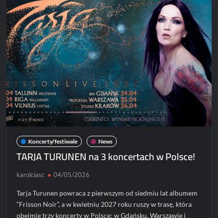
w
Polsce
Koncerty/festiwale
News
TARJA TURUNEN na 3 koncertach w Polsce!
karolciasc
04/05/2026
Tarja Turunen powraca z pierwszym od siedmiu lat albumem
“Frisson Noir”, a w kwietniu 2027 roku ruszy w trasę, która
obejmie trzy koncerty w Polsce: w Gdańsku, Warszawie i