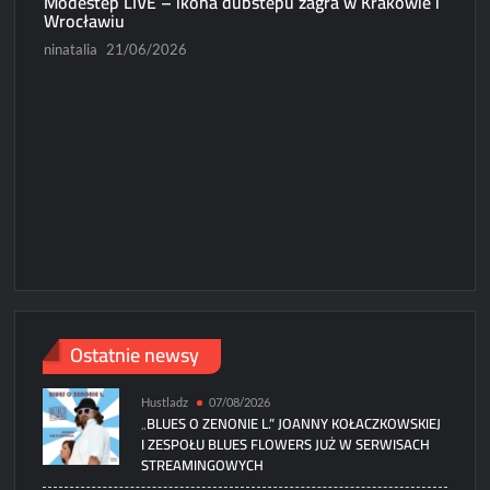
Modestep LIVE – ikona dubstepu zagra w Krakowie i
News
Wrocławiu
Michał D
ninatalia
21/06/2026
Paweł Ryc
Ostatnie newsy
Hustladz
07/08/2026
„BLUES O ZENONIE L.” JOANNY KOŁACZKOWSKIEJ
I ZESPOŁU BLUES FLOWERS JUŻ W SERWISACH
STREAMINGOWYCH