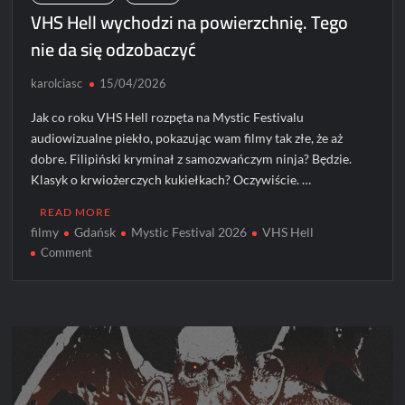
VHS Hell wychodzi na powierzchnię. Tego
nie da się odzobaczyć
karolciasc
15/04/2026
Jak co roku VHS Hell rozpęta na Mystic Festivalu
audiowizualne piekło, pokazując wam filmy tak złe, że aż
dobre. Filipiński kryminał z samozwańczym ninja? Będzie.
Klasyk o krwiożerczych kukiełkach? Oczywiście. …
READ MORE
filmy
Gdańsk
Mystic Festival 2026
VHS Hell
on
Comment
VHS
Hell
wychodzi
na
powierzchnię.
Tego
nie