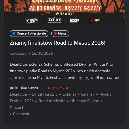
Koncerty/festiwale
News
Znamy finalistów Road to Mystic 2026!
karolciasc
16/03/2026
DeadDue, Extensa, Schema, Unblessed Divine i XificurK to
finałowa piątka Road to Mystic 2026. Kto z nich dostanie
zaproszenie na Mystic Festival, dowiemy się już 28 marca. Tuż
po konkursowym …
READ MORE
DeadDue
Drizzly Grizzly
Extensa
Gdańsk
Mystic
Festival 2026
Road to Mystic
Ublessed Divine
XificurK
on
Comment
Znamy
finalistów