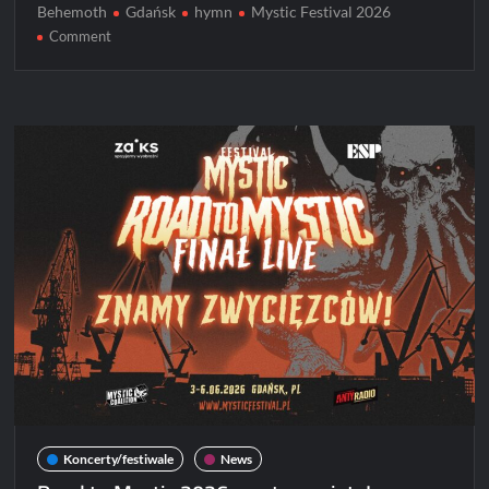
Behemoth
Gdańsk
hymn
Mystic Festival 2026
on
Comment
„The
Return
of
Darkness
and
Evil”
hymnem
Mystic
Festival
2026
Koncerty/festiwale
News