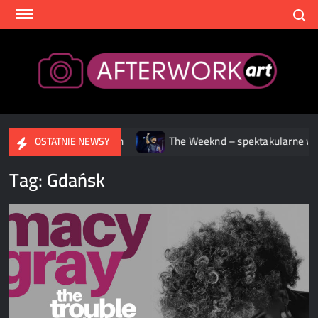
Skip
Search
to
content
After
eamingowych
The Weeknd – spektakularne widowisko podczas
OSTATNIE NEWSY
Tag:
Gdańsk