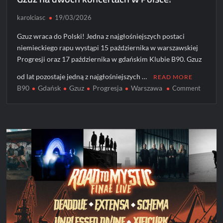
karolciasc
19/03/2026
Gzuz wraca do Polski! Jedna z najgłośniejszych postaci
niemieckiego rapu wystąpi 15 października w warszawskiej
Progresji oraz 17 października w gdańskim Klubie B90. Gzuz
od lat pozostaje jedną z najgłośniejszych …
READ MORE
B90
Gdańsk
Gzuz
Progresja
Warszawa
on
Comment
Gzuz
na
dwóch
koncert
w
Polsce!