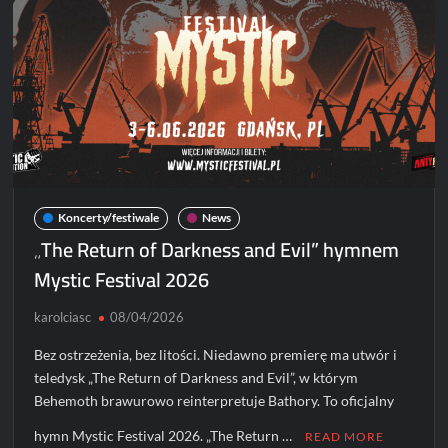
da
się
odzobaczyć
Koncerty/festiwale
News
„The Return of Darkness and Evil” hymnem
Mystic Festival 2026
karolciasc
08/04/2026
Bez ostrzeżenia, bez litości. Niedawno premierę ma utwór i
teledysk „The Return of Darkness and Evil”, w którym
Behemoth brawurowo reinterpretuje Bathory. To oficjalny
hymn Mystic Festival 2026. „The Return …
READ MORE