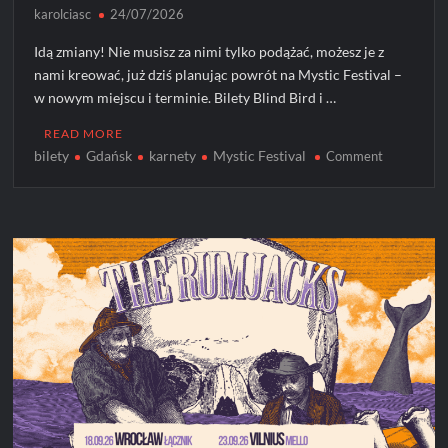
karolciasc
24/07/2026
Idą zmiany! Nie musisz za nimi tylko podążać, możesz je z
nami kreować, już dziś planując powrót na Mystic Festival –
w nowym miejscu i terminie. Bilety Blind Bird i …
READ MORE
bilety
Gdańsk
karnety
Mystic Festival
on
Comment
Mystic
Festival
2027
w
nowym
miejscu.
Karnety
Blind
Bird
już
w
sprzedaży