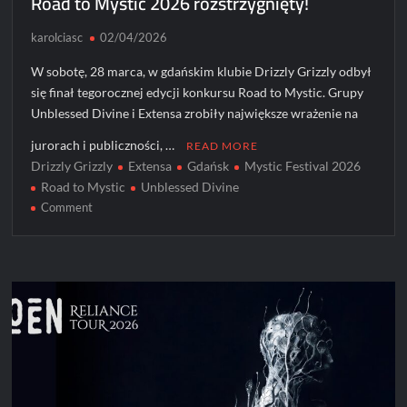
Road to Mystic 2026 rozstrzygnięty!
karolciasc
02/04/2026
W sobotę, 28 marca, w gdańskim klubie Drizzly Grizzly odbył
się finał tegorocznej edycji konkursu Road to Mystic. Grupy
Unblessed Divine i Extensa zrobiły największe wrażenie na
jurorach i publiczności, …
READ MORE
Drizzly Grizzly
Extensa
Gdańsk
Mystic Festival 2026
Road to Mystic
Unblessed Divine
on
Comment
Road
to
Mystic
2026
rozstrzygnięty!