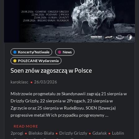
Koncerty/festiwale
News
POLECANE Wydarzenia
Soen znów zagoszczą w Polsce
karolciasc
26/03/2026
Mistrzowie progmetalu ze Skandynawii zagrają 21 sierpnia w
Drizzly Grizzly, 22 sierpnia w 2Progach, 23 sierpnia w
Zgrzycie oraz 25 sierpnia w RudeBoyu. SOEN (Szwecja)
progressive metal:W ich przypadku progresywny …
READ MORE
2progi
Bielsko-Biała
Drizzly Grizzly
Gdańsk
Lublin