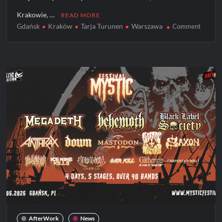
Krakowie, …
READ MORE
Gdańsk
Kraków
Tarja Turunen
Warszawa
on
Comment
TARJA
TURU
na
3
koncer
w
Polsce!
AfterWork
News