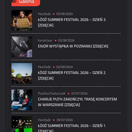
Galeria
Hustladz
05/08/2026
ŁÓDŹ SUMMER FESTIVAL 2026 – DZIEŃ 3
[ZDJĘCIA]
karolciasc
02/08/2026
EIVØR WYSTĄPIŁA W POZNANIU [ZDJĘCIA]
Hustladz
02/08/2026
ŁÓDŹ SUMMER FESTIVAL 2026 – DZIEŃ 2
[ZDJĘCIA]
Paulina Pasturczak
31/07/2026
CHARLIE PUTH ZAKOŃCZYŁ TRASĘ KONCERTEM
W WARSZAWIE [ZDJĘCIA]
Hustladz
30/07/2026
ŁÓDŹ SUMMER FESTIVAL 2026 – DZIEŃ 1
[ZDJĘCIA]