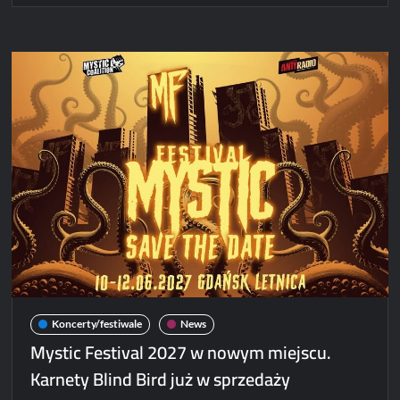
Gray
na
czterech
koncertach
w
Polsce!
Koncerty/festiwale
News
Mystic Festival 2027 w nowym miejscu.
Karnety Blind Bird już w sprzedaży