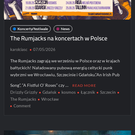
Koncerty/festiwale
News
The Rumjacks na koncertach w Polsce
karolciasc
07/05/2026
The Rumjacks zagrają we wrześniu w Polsce oraz w krajach
bałtyckich! Naładowany pubową energią celtycki punk
wybrzmi we Wrocławiu, Szczecinie i Gdańsku.“An Irish Pub
Song”, “A Fistful O’ Roses” czy …
READ MORE
Drizzly Grizzly
Gdańsk
kosmos
Łącznik
Szczecin
The Rumjacks
Wrocław
on
Comment
The
Rumjacks
na
koncertach