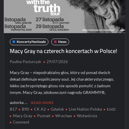
Koncerty/festiwale
News
Macy Gray na czterech koncertach w Polsce!
Paulina Pasturczak
29/07/2026
Macy Gray – niepodrabialny głos, który od ponad dwóch
dekad definiuje współczesny soul. Jej charakterystycznego,
lekko zachrypniętego głosu nie sposób pomylić z żadnym
innym. Macy Gray, zdobywczyni nagrody GRAMMY®,
autorka …
READ MORE
B17
B90
CK A2
Gdańsk
Live Nation Polska
Łódź
Macy Gray
Poznań
Wrocław
Wytwórnia
on
Comment
Macy