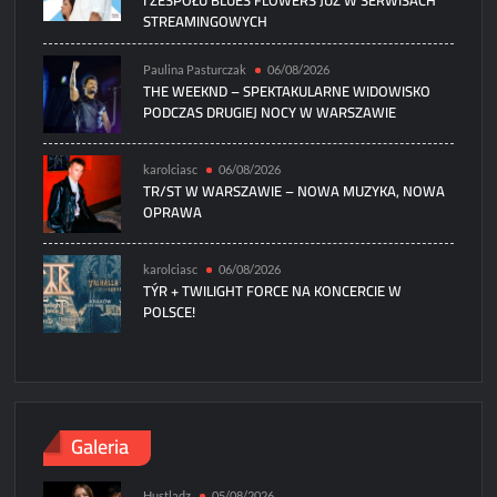
STREAMINGOWYCH
Paulina Pasturczak
06/08/2026
THE WEEKND – SPEKTAKULARNE WIDOWISKO
PODCZAS DRUGIEJ NOCY W WARSZAWIE
karolciasc
06/08/2026
TR/ST W WARSZAWIE – NOWA MUZYKA, NOWA
OPRAWA
karolciasc
06/08/2026
TÝR + TWILIGHT FORCE NA KONCERCIE W
POLSCE!
Galeria
Hustladz
05/08/2026