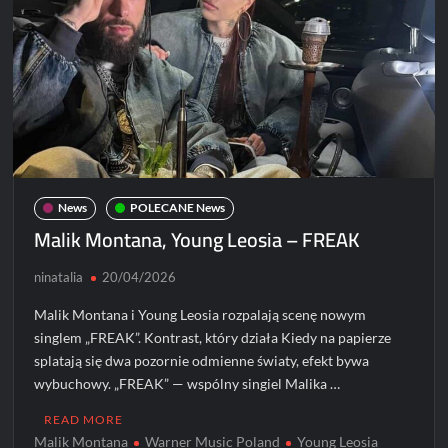
z
Boys
Noize
News
POLECANE News
Malik Montana, Young Leosia – FREAK
ninatalia
20/04/2026
Malik Montana i Young Leosia rozpalają scenę nowym
singlem „FREAK”. Kontrast, który działa Kiedy na papierze
splatają się dwa pozornie odmienne światy, efekt bywa
wybuchowy. „FREAK” — wspólny singiel Malika …
READ MORE
Malik Montana
Warner Music Poland
Young Leosia