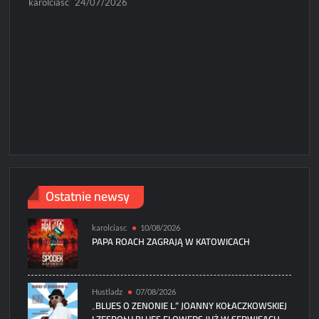
karolciasc
24/07/2026
Ostatnie newsy
karolciasc
10/08/2026
PAPA ROACH ZAGRAJĄ W KATOWICACH
Hustladz
07/08/2026
„BLUES O ZENONIE L.” JOANNY KOŁACZKOWSKIEJ
I ZESPOŁU BLUES FLOWERS JUŻ W SERWISACH