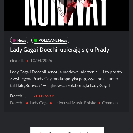
News
POLECANE News
Lady Gaga i Doechii ubierają się u Prady
ninatalia
13/04/2026
Lady Gaga i Doechii serwują modowe uderzenie — i to prosto
z wybiegów Prady Gdy moda spotyka pop, wychodzi numer
taki jak „Runway” — najnowsza kolaboracja Lady Gagi i
Doechii, …
READ MORE
Doechii
Lady Gaga
Universal Music Polska
on
Comment
Lady
Gaga
i
Posts
Doechii