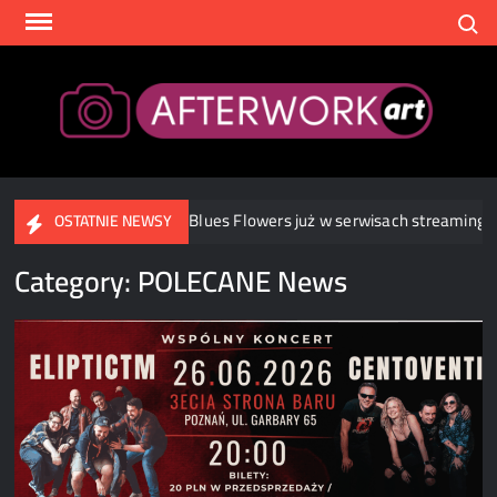
Skip
Search
to
content
After
j i zespołu Blues Flowers już w serwisach streamingowych
T
OSTATNIE NEWSY
Category:
POLECANE News