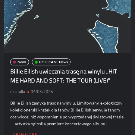
and
Grogu”
News
POLECANE News
Billie Eilish uwiecznia trasę na winylu „HIT
ME HARD AND SOFT: THE TOUR (LIVE)”
ninatalia
04/05/2026
Billie Eilish zamyka trasę na winylu. Limitowany, ekologiczny
kolekcjonerski krążek dla fanów Billie Eilish serwuje fanom
coś więcej niż wspomnienie po wyprzedanej światowej trasie
— artystka ogłosiła premierę koncertowego albumu …
READ MORE