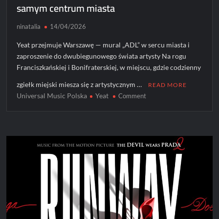
samym centrum miasta
ninatalia
14/04/2026
Yeat przejmuje Warszawę — mural „ADL” w sercu miasta i
zaproszenie do dwubiegunowego świata artysty Na rogu
Franciszkańskiej i Bonifraterskiej, w miejscu, gdzie codzienny
zgiełk miejski miesza się z artystycznym …
READ MORE
Universal Music Polska
Yeat
on
Comment
Yeat
przejmuje
Warszawę.
Mural
„ADL”
w
samym
centrum
miasta