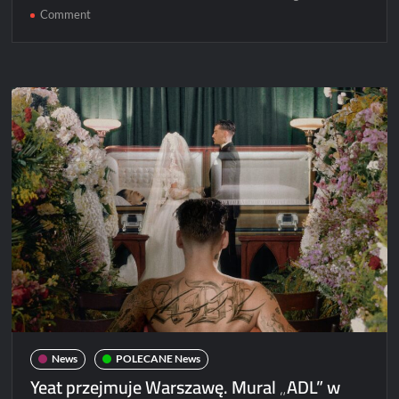
on
Comment
Malik
Montana,
Young
Leosia
–
FREAK
News
POLECANE News
Yeat przejmuje Warszawę. Mural „ADL” w