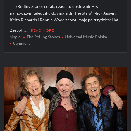
The Rolling Stones cofają czas. I to dosłownie – w
najnowszym teledysku do singla „In The Stars” Mick Jagger,
Keith Richards i Ronnie Wood znowu mają po trzydzieści lat.
Zespół, …
READ MORE
singiel
The Rolling Stones
Universal Music Polska
on
Comment
The
Rolling
Stones
znowu
mają
po
30
lat
w
klipie
do
„In
The