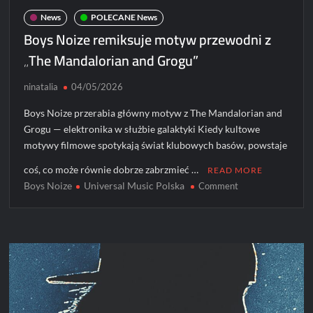
News
POLECANE News
Boys Noize remiksuje motyw przewodni z
„The Mandalorian and Grogu”
ninatalia
04/05/2026
Boys Noize przerabia główny motyw z The Mandalorian and
Grogu — elektronika w służbie galaktyki Kiedy kultowe
motywy filmowe spotykają świat klubowych basów, powstaje
coś, co może równie dobrze zabrzmieć …
READ MORE
Boys Noize
Universal Music Polska
on
Comment
Boys
Noize
remiksuje
motyw
przewodni
z
„The
Mandalorian