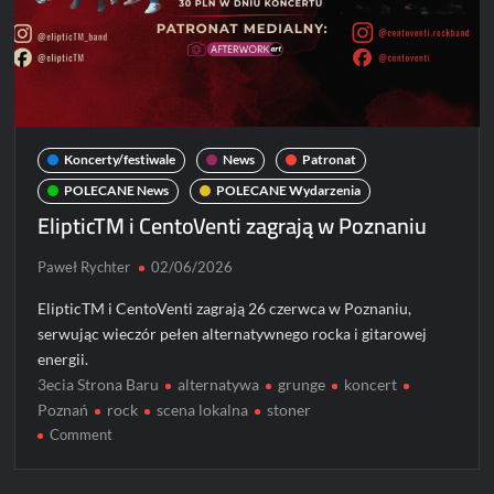
Koncerty/festiwale
News
Patronat
POLECANE News
POLECANE Wydarzenia
ElipticTM i CentoVenti zagrają w Poznaniu
Paweł Rychter
02/06/2026
ElipticTM i CentoVenti zagrają 26 czerwca w Poznaniu,
serwując wieczór pełen alternatywnego rocka i gitarowej
energii.
3ecia Strona Baru
alternatywa
grunge
koncert
Poznań
rock
scena lokalna
stoner
on
Comment
ElipticTM
i