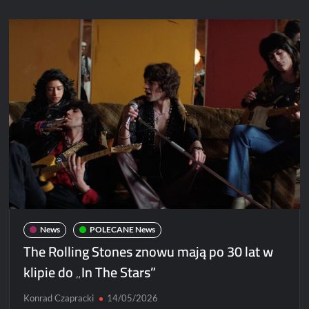
CentoVenti
zagrają
w
Poznaniu
News
POLECANE News
The Rolling Stones znowu mają po 30 lat w
klipie do „In The Stars”
Konrad Czapracki
14/05/2026