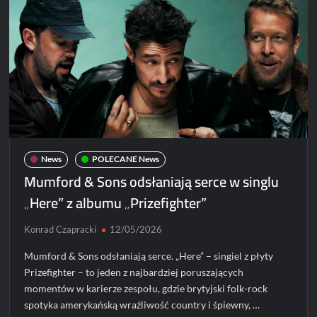
polsku
–
„Rough
and
Twisted”
miesza
języki
i
style
News
POLECANE News
Mumford & Sons odsłaniają serce w singlu
„Here” z albumu „Prizefighter”
Konrad Czapracki
12/05/2026
Mumford & Sons odsłaniają serce. „Here” – singiel z płyty
Prizefighter – to jeden z najbardziej poruszających
momentów w karierze zespołu, gdzie brytyjski folk-rock
spotyka amerykańską wrażliwość country i śpiewny, …