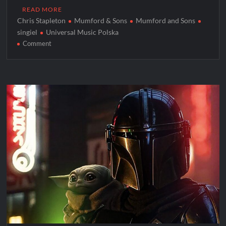
READ MORE
Chris Stapleton
Mumford & Sons
Mumford and Sons
singiel
Universal Music Polska
on
Comment
Mumford
&
Sons
odsłaniają
serce
w
singlu
„Here”
z
albumu
„Prizefighter”