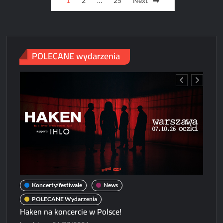
1
2
…
25
Next
ubierają
pagination
się
u
Prady
POLECANE wydarzenia
Ko
Koncerty/festiwale
News
P
Modes
POLECANE Wydarzenia
Wroc
Haken na koncercie w Polsce!
ninata