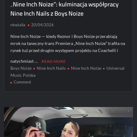
„Nine Inch Noize”: kulminacja współpracy
Nine Inch Nails z Boys Noize
ninatalia
20/04/2026
Nine Inch Noize — kiedy Reznor i Boys Noize przerabiają
mrok na taneczny trans Premiera „Nine Inch Noize” trafiła na
rynek tuż przed drugim występem projektu na Coachelli i
natychmiast …
READ MORE
Boys Noize
Nine Inch Nails
Nine Inch Noize
Universal
Music Polska
on
Comment
„Nine
Inch
Noize”:
kulminacja
współpracy
Nine
Inch
Nails