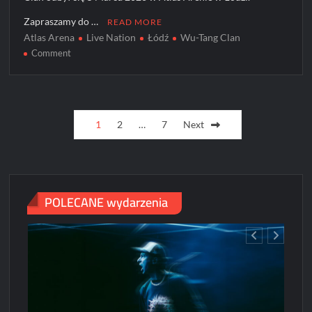
Zapraszamy do …
READ MORE
Atlas Arena
Live Nation
Łódź
Wu-Tang Clan
on
Comment
Wu-
Tang
Clan
Posts
wystąpili
1
2
…
7
Next
w
pagination
Łodzi
[ZDJĘCIA]
POLECANE wydarzenia