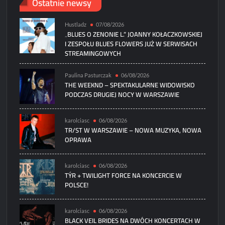
Ostatnie newsy
Hustladz
07/08/2026
„BLUES O ZENONIE L.” JOANNY KOŁACZKOWSKIEJ
I ZESPOŁU BLUES FLOWERS JUŻ W SERWISACH
STREAMINGOWYCH
Paulina Pasturczak
06/08/2026
THE WEEKND – SPEKTAKULARNE WIDOWISKO
PODCZAS DRUGIEJ NOCY W WARSZAWIE
karolciasc
06/08/2026
TR/ST W WARSZAWIE – NOWA MUZYKA, NOWA
OPRAWA
karolciasc
06/08/2026
TÝR + TWILIGHT FORCE NA KONCERCIE W
POLSCE!
karolciasc
06/08/2026
BLACK VEIL BRIDES NA DWÓCH KONCERTACH W