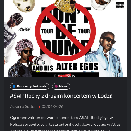
zagrają
w
Polsce!
Koncerty/festiwale
News
A$AP Rocky z drugim koncertem w Łodzi!
Zuzanna Sutton
03/06/2026
Ogromne zainteresowanie koncertem A$AP Rocky’ego w
Polsce sprawiło, że artysta ogłosił dodatkowy występ w Atlas
Arenie. Po wyprzedaniu koncertu zaplanowanego na 13