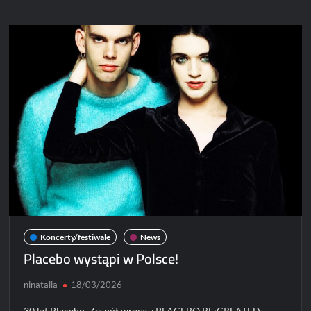
do
Polski
Koncerty/festiwale
News
Placebo wystąpi w Polsce!
ninatalia
18/03/2026
30 lat Placebo. Zespół wraca z PLACEBO RE:CREATED.