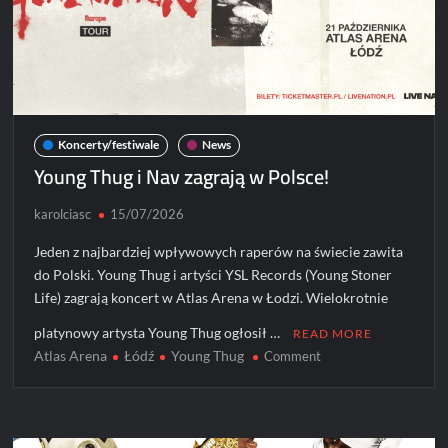
Koncerty/festiwale
News
Young Thug i Nav zagrają w Polsce!
karolciasc
15/07/2026
Jeden z najbardziej wpływowych raperów na świecie zawita
do Polski. Young Thug i artyści YSL Records (Young Stoner
Life) zagrają koncert w Atlas Arena w Łodzi. Wielokrotnie
platynowy artysta Young Thug ogłosił …
READ MORE
Atlas Arena
Łódź
Young Thug
on
Comment
Young
Thug
i
Nav