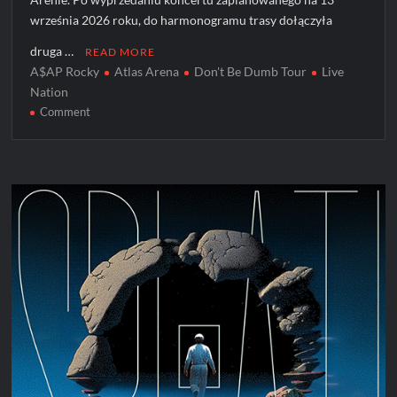
września 2026 roku, do harmonogramu trasy dołączyła
druga …
READ MORE
A$AP Rocky
Atlas Arena
Don't Be Dumb Tour
Live
Nation
on
Comment
A$AP
Rocky
z
drugim
koncertem
w
Łodzi!