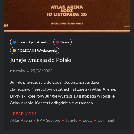
Koncerty/festiwale
News
POLECANE Wydarzenia
Jungle wracają do Polski
ninatalia
25/03/2026
Jungle przyjeżdżają do Łodzi. Jeden z najbardziej
„tanecznych” zespołów ostatnich lat zagra w Atlas Arenie.
Brytyjski kolektyw Jungle wystąpi 10 listopada w łódzkiej
Atlas Arenie. Koncert odbędzie się w ramach …
READ MORE
Atlas Arena
FKP Scorpio
Jungle
Łódź
on
Comment
Jungle
wracają