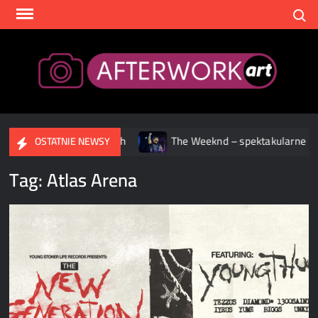
Skip
Search
to
content
After
reamingowych
The Weeknd – spektakularne widowisko podcza
OSTATNIE NEWSY
Tag:
Atlas Arena