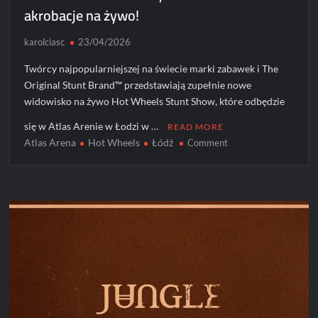
akrobacje na żywo!
karolciasc
23/04/2026
Twórcy najpopularniejszej na świecie marki zabawek i The
Original Stunt Brand™ przedstawiają zupełnie nowe
widowisko na żywo Hot Wheels Stunt Show, które odbędzie
się w Atlas Arenie w Łodzi w …
READ MORE
Atlas Arena
Hot Wheels
Łódź
on
Comment
Prawdziwe
samochody
i
brawurowe
akrobacje
na
żywo!