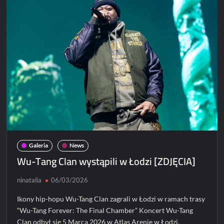
koncertami
w
Polsce
Galeria
News
Wu-Tang Clan wystąpili w Łodzi [ZDJĘCIA]
ninatalia
06/03/2026
Ikony hip-hopu Wu-Tang Clan zagrali w Łodzi w ramach trasy
“Wu-Tang Forever: The Final Chamber” Koncert Wu-Tang
Clan odbył się 5 Marca 2026 w Atlas Arenie w Łodzi.