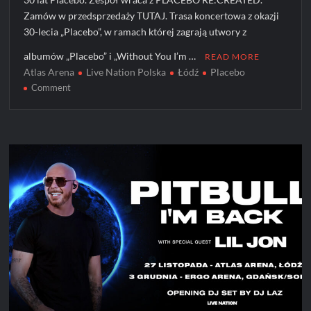
Zamów w przedsprzedaży TUTAJ. Trasa koncertowa z okazji
30-lecia „Placebo”, w ramach której zagrają utwory z
albumów „Placebo” i „Without You I’m …
READ MORE
Atlas Arena
Live Nation Polska
Łódź
Placebo
on
Comment
Placebo
wystąpi
w
Polsce!