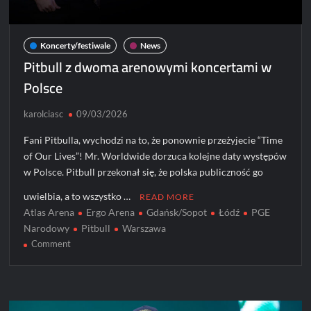
Koncerty/festiwale
News
Pitbull z dwoma arenowymi koncertami w
Polsce
karolciasc
09/03/2026
Fani Pitbulla, wychodzi na to, że ponownie przeżyjecie “Time
of Our Lives”! Mr. Worldwide dorzuca kolejne daty występów
w Polsce. Pitbull przekonał się, że polska publiczność go
uwielbia, a to wszystko …
READ MORE
Atlas Arena
Ergo Arena
Gdańsk/Sopot
Łódź
PGE
Narodowy
Pitbull
Warszawa
on
Comment
Pitbull
z
dwoma
arenowymi