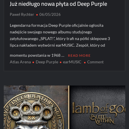
Już niedługo nowa płyta od Deep Purple
Paweł Rychter
06/05/2026
Legendarna formacja Deep Purple oficjalnie ogłosiła
nadejście swojego nowego albumu studyjnego
zatytułowanego „SPLAT!”, który trafi na półki sklepowe 3
lipca nakładem wytwórni earMUSIC. Zespół, który od
momentu powstania w 1968 …
READ MORE
Atlas Arena
Deep Purple
earMUSIC
on
Comment
Już
niedługo
nowa
płyta
od
Deep
Purple