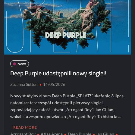
News
Deep Purple udostępnili nowy singiel!
Zuzanna Sutton
14/05/2026
Nowy studyjny album Deep Purple „SPLAT!” ukaże się 3 lipca,
natomiast terazzespół udostępnił pierwszy singiel
zapowiadający całość, utwór „Arrogant Boy”! Ian Gillan,
wokalista zespołu opowiada o „Arrogant Boy”: To historia …
READ MORE
Arrogant Boy
Atlas Arena
Deep Purple
Ian Gillan