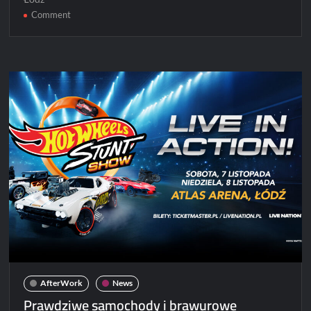
on
Comment
Five
Finger
Death
Punch
ogłasza
trasę
halową
AfterWork
News
Prawdziwe samochody i brawurowe