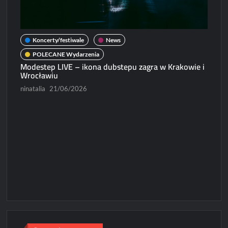
Koncerty/festiwale
News
POLECANE Wydarzenia
Modestep LIVE – ikona dubstepu zagra w Krakowie i
N
Wrocławiu
Micha
ninatalia
21/06/2026
Paweł