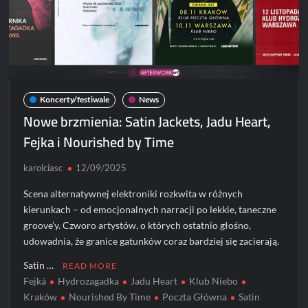
Koncerty/festiwale
News
Nowe brzmienia: Satin Jackets, Jadu Heart,
Fejka i Nourished by Time
karolciasc
12/09/2025
Scena alternatywnej elektroniki rozkwita w różnych
kierunkach – od emocjonalnych narracji po lekkie, taneczne
groove’y. Czworo artystów, o których ostatnio głośno,
udowadnia, że granice gatunków coraz bardziej się zacierają.
Satin …
READ MORE
Fejká
Hydrozagadka
Jadu Heart
Klub Niebo
Kraków
Nourished By Time
Poczta Główna
Satin