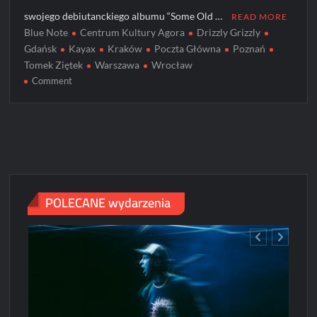
swojego debiutanckiego albumu “Some Old …
READ MORE
Blue Note
Centrum Kultury Agora
Drizzly Grizzly
Gdańsk
Kayax
Kraków
Poczta Główna
Poznań
Tomek Ziętek
Warszawa
Wrocław
on
Comment
Tomek
Ziętek
rusza
w
trasę
i
zapowiada
POLECANE wydarzenia
nowy
album