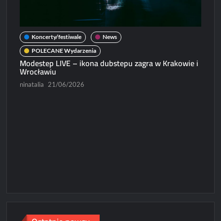
Koncerty/festiwale
News
POLECANE Wydarzenia
Modestep LIVE – ikona dubstepu zagra w Krakowie i
Wrocławiu
ninatalia
21/06/2026
N
Micha
Paweł