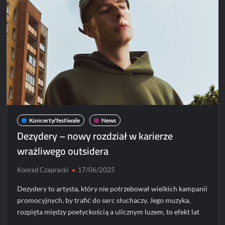
muzyczne
wesele
wolności,
miłości
i
niepokorności
Koncerty/festiwale
News
Dezydery – nowy rozdział w karierze
wrażliwego outsidera
Konrad Czapracki
17/06/2025
Dezydery to artysta, który nie potrzebował wielkich kampanii
promocyjnych, by trafić do serc słuchaczy. Jego muzyka,
rozpięta między poetyckością a ulicznym luzem, to efekt lat