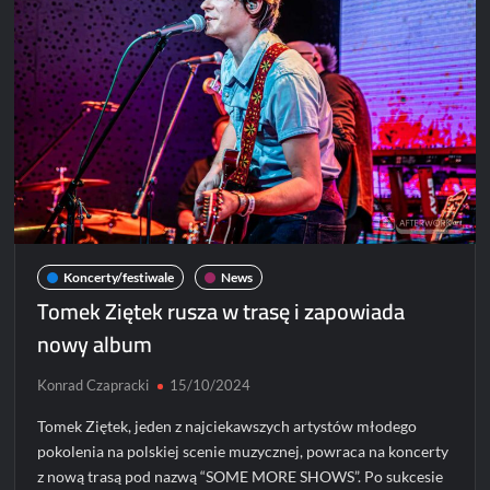
Polsce
Koncerty/festiwale
News
Tomek Ziętek rusza w trasę i zapowiada
nowy album
Konrad Czapracki
15/10/2024
Tomek Ziętek, jeden z najciekawszych artystów młodego
pokolenia na polskiej scenie muzycznej, powraca na koncerty
z nową trasą pod nazwą “SOME MORE SHOWS”. Po sukcesie