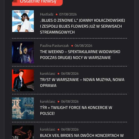
Ostatnie newsy
Hustladz
07/08/2026
„BLUES O ZENONIE L.” JOANNY KOŁACZKOWSKIEJ
I ZESPOŁU BLUES FLOWERS JUŻ W SERWISACH
STREAMINGOWYCH
Paulina Pasturczak
06/08/2026
THE WEEKND – SPEKTAKULARNE WIDOWISKO
PODCZAS DRUGIEJ NOCY W WARSZAWIE
karolciasc
06/08/2026
TR/ST W WARSZAWIE – NOWA MUZYKA, NOWA
OPRAWA
karolciasc
06/08/2026
TÝR + TWILIGHT FORCE NA KONCERCIE W
POLSCE!
karolciasc
06/08/2026
BLACK VEIL BRIDES NA DWÓCH KONCERTACH W