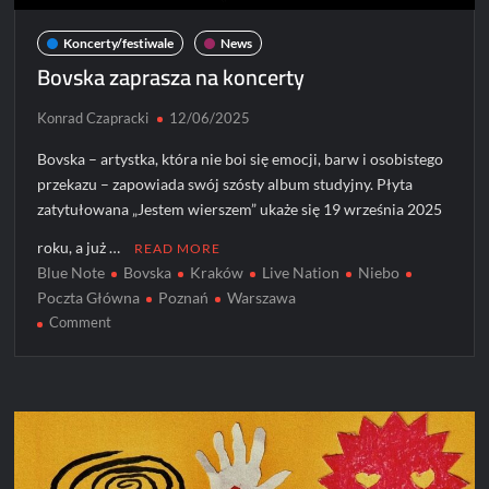
Koncerty/festiwale
News
Bovska zaprasza na koncerty
Konrad Czapracki
12/06/2025
Bovska – artystka, która nie boi się emocji, barw i osobistego
przekazu – zapowiada swój szósty album studyjny. Płyta
zatytułowana „Jestem wierszem” ukaże się 19 września 2025
roku, a już …
READ MORE
Blue Note
Bovska
Kraków
Live Nation
Niebo
Poczta Główna
Poznań
Warszawa
on
Comment
Bovska
zaprasza
na
koncerty