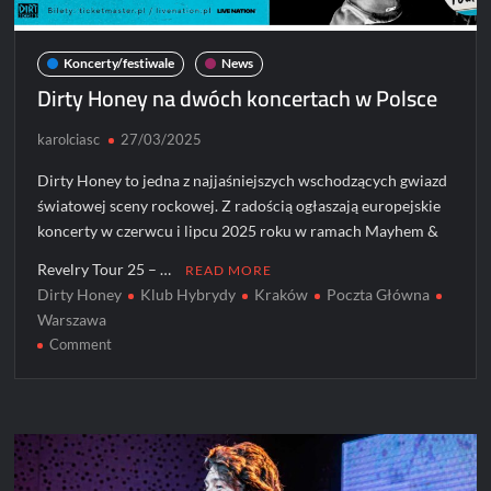
Koncerty/festiwale
News
Dirty Honey na dwóch koncertach w Polsce
karolciasc
27/03/2025
Dirty Honey to jedna z najjaśniejszych wschodzących gwiazd
światowej sceny rockowej. Z radością ogłaszają europejskie
koncerty w czerwcu i lipcu 2025 roku w ramach Mayhem &
Revelry Tour 25 – …
READ MORE
Dirty Honey
Klub Hybrydy
Kraków
Poczta Główna
Warszawa
on
Comment
Dirty
Honey
na
dwóch
koncertach
w