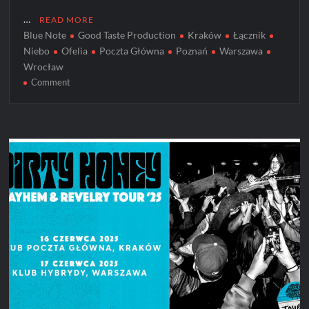
…
READ MORE
Blue Note
Good Taste Production
Kraków
Łącznik
Niebo
Ofelia
Poczta Główna
Poznań
Warszawa
Wrocław
on
Comment
Ofelia
pyta,
czy
można
się
zakochać?
i
zaprasza
na
jesienną
trasę
koncertową!