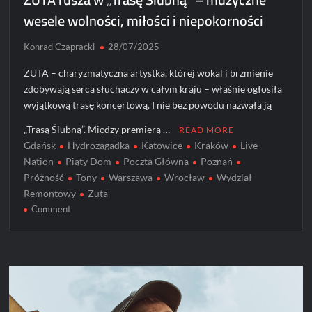
wesele wolności, miłości i niepokorności
Konrad Czapracki
28/07/2025
ZUTA – charyzmatyczna artystka, której wokal i brzmienie
zdobywają serca słuchaczy w całym kraju – właśnie ogłosiła
wyjątkową trasę koncertową. I nie bez powodu nazwała ją
„Trasą Ślubną”. Między premierą …
READ MORE
Gdańsk
Hydrozagadka
Katowice
Kraków
Live
Nation
Piąty Dom
Poczta Główna
Poznań
Próżność
Tony
Warszawa
Wrocław
Wydział
Remontowy
Zuta
on
Comment
ZUTA
rusza
w
„Trasę
Ślubną”
–