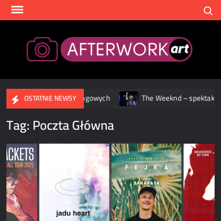
Skip
Search
to
content
After
wisach streamingowych
The Weeknd – spektakularne widowis
OSTATNIE NEWSY
Tag:
Poczta Główna