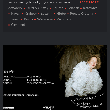
samodzielnych prób, błędów i poszukiwań. …
READ MORE
dezydery
Drizzly Grizzly
Fource
Gdańsk
Katowice
Kayax
Kraków
Łącznik
Niebo
Poczta Główna
Poznań
Rialto
Warszawa
Wrocław
on
Comment
Dezydery
–
nowy
rozdział
w
karierze
wrażliwego
outsidera