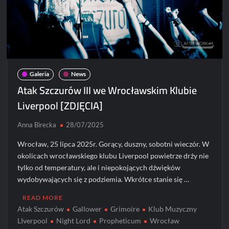
Galeria
News
Atak Szczurów III we Wrocławskim Klubie
Liverpool [ZDJĘCIA]
Anna Birecka
28/07/2025
Wrocław, 25 lipca 2025r. Gorący, duszny, sobotni wieczór. W
okolicach wrocławskiego klubu Liverpool powietrze drży nie
tylko od temperatury, ale i niepokojących dźwięków
wydobywających się z podziemia. Wkrótce stanie się …
READ MORE
Atak Szczurów
Gallower
Grimoire
Klub Muzyczny
LIverpool
Night Lord
Propheticum
Wrocław