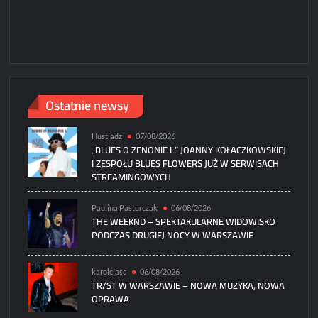
Ostatnie newsy
Hustladz
07/08/2026
„BLUES O ZENONIE L.” JOANNY KOŁACZKOWSKIEJ
I ZESPOŁU BLUES FLOWERS JUŻ W SERWISACH
STREAMINGOWYCH
Paulina Pasturczak
06/08/2026
THE WEEKND – SPEKTAKULARNE WIDOWISKO
PODCZAS DRUGIEJ NOCY W WARSZAWIE
karolciasc
06/08/2026
TR/ST W WARSZAWIE – NOWA MUZYKA, NOWA
OPRAWA