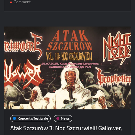
on
Comment
Atak
Szczurów
III
we
Wrocławskim
Klubie
Liverpool
[ZDJĘCIA]
Koncerty/festiwale
News
Atak Szczurów 3: Noc Szczurwieli! Gallower,