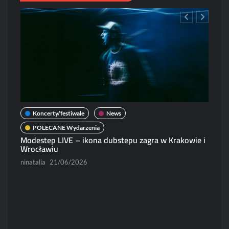
Lord
i
Propheticuma
zagrają
we
Wrocławiu!
Koncerty/festiwale
News
POLECANE Wydarzenia
Modestep LIVE – ikona dubstepu zagra w Krakowie i
Wrocławiu
ninatalia
21/06/2026
N
Micha
Paweł