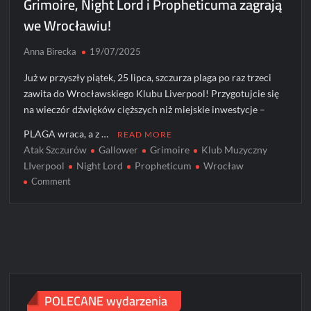
Grimoire, Night Lord i Propheticuma zagrają
we Wrocławiu!
Anna Birecka
19/07/2025
Już w przyszły piątek, 25 lipca, szczurza plaga po raz trzeci
zawita do Wrocławskiego Klubu Liverpool! Przygotujcie się
na wieczór dźwięków cięższych niż miejskie inwestycje –
PLAGA wraca, a z …
READ MORE
Atak Szczurów
Gallower
Grimoire
Klub Muzyczny
LIverpool
Night Lord
Propheticum
Wrocław
on
Comment
Atak
Szczurów
3:
Noc
Szczurwieli!
Gallower,
Grimoire,
POLECANE wydarzenia
Night