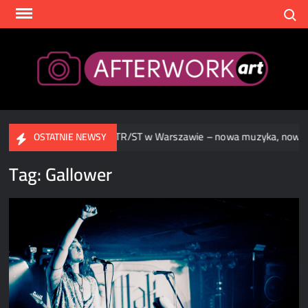
Skip
Search
to
content
After
 Warszawie
TR/ST w Warszawie – nowa muzyka, nowa opr
OSTATNIE NEWSY
Tag:
Gallower