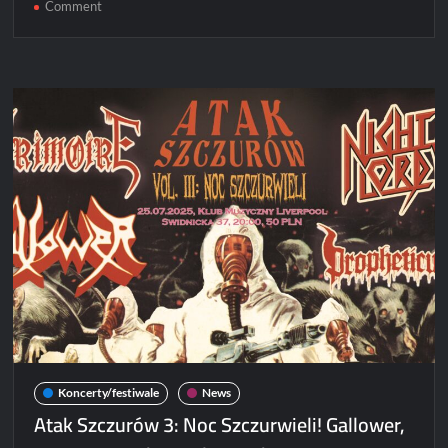
on
Comment
Atak
Szczurów
III
we
Wrocławskim
Klubie
Liverpool
[ZDJĘCIA]
Koncerty/festiwale
News
Atak Szczurów 3: Noc Szczurwieli! Gallower,