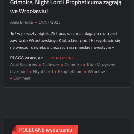
Grimoire, Night Lord i Propheticuma zagrają
we Wrocławiu!
Anna Birecka
19/07/2025
Już w przyszły piątek, 25 lipca, szczurza plaga po raz trzeci
zawita do Wrocławskiego Klubu Liverpool! Przygotujcie się
na wieczór dźwięków cięższych niż miejskie inwestycje –
PLAGA wraca, a z …
READ MORE
Atak Szczurów
Gallower
Grimoire
Klub Muzyczny
LIverpool
Night Lord
Propheticum
Wrocław
on
Comment
Atak
Szczurów
3:
Noc
Szczurwieli!
Gallower,
Grimoire,
POLECANE wydarzenia
Night