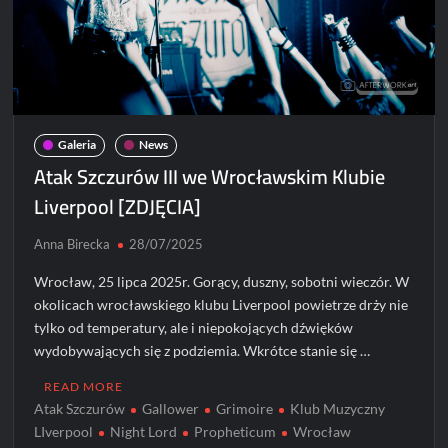
Galeria
News
Atak Szczurów III we Wrocławskim Klubie
Liverpool [ZDJĘCIA]
Anna Birecka
28/07/2025
Wrocław, 25 lipca 2025r. Gorący, duszny, sobotni wieczór. W
okolicach wrocławskiego klubu Liverpool powietrze drży nie
tylko od temperatury, ale i niepokojących dźwięków
wydobywających się z podziemia. Wkrótce stanie się …
READ MORE
Atak Szczurów
Gallower
Grimoire
Klub Muzyczny
LIverpool
Night Lord
Propheticum
Wrocław