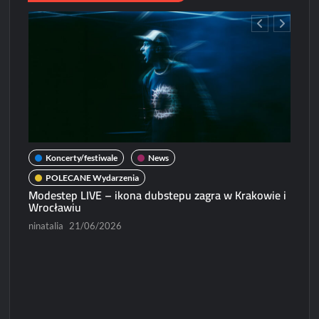
Lord
i
Propheticuma
zagrają
we
Wrocławiu!
Koncerty/festiwale
News
POLECANE Wydarzenia
Modestep LIVE – ikona dubstepu zagra w Krakowie i
Wrocławiu
ninatalia
21/06/2026
N
Micha
Paweł