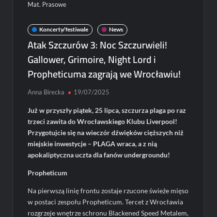
Mat. Prasowe
Koncerty/festiwale
News
Atak Szczurów 3: Noc Szczurwieli!
Gallower, Grimoire, Night Lord i
Propheticuma zagrają we Wrocławiu!
Anna Birecka
19/07/2025
Już w przyszły piątek, 25 lipca, szczurza plaga po raz
trzeci zawita do Wrocławskiego Klubu Liverpool!
Przygotujcie się na wieczór dźwięków cięższych niż
miejskie inwestycje – PLAGA wraca, a z nią
apokaliptyczna uczta dla fanów undergroundu!
Propheticum
Na pierwszą linię frontu zostaje rzucone świeże mięso
w postaci zespołu Propheticum. Tercet z Wrocławia
rozgrzeje wnętrze schronu Blackened Speed Metalem,