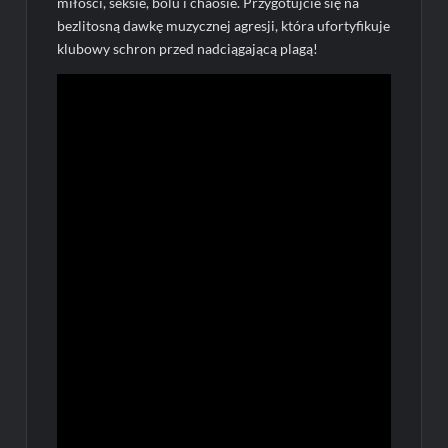
miłości, seksie, bólu i chaosie. Przygotujcie się na
bezlitosną dawkę muzycznej agresji, która ufortyfikuje
klubowy schron przed nadciągającą plagą!