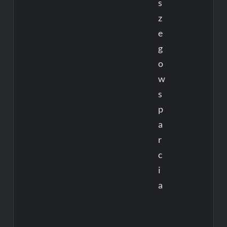
s
z
e
g
o
w
s
p
a
r
c
i
a