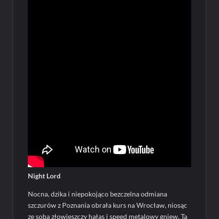
Night Lord
Nocna, dzika i niepokojąco bezczelna odmiana
szczurów z Poznania obrała kurs na Wrocław, niosąc
ze sobą złowieszczy hałas i speed metalowy gniew. Ta