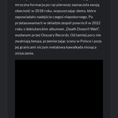
mroczna formacja po raz pierwszy zaznaczyła swoją
obecność w 2018 roku, wypuszczając demo, które
zapowiadało nadejście czegoś niepokornego. Po
przetasowaniach w składzie zespół powrócił w 2022
roku z debiutanckim albumem „Death Doesn’t Wait”,
wydanym przez Ossuary Records. Od tamtej pory nie
zwalniają tempa, przemierzając sceny w Polsce i poza
jej granicami niczym metalowa kawalkada niosąca
zniszczenie.