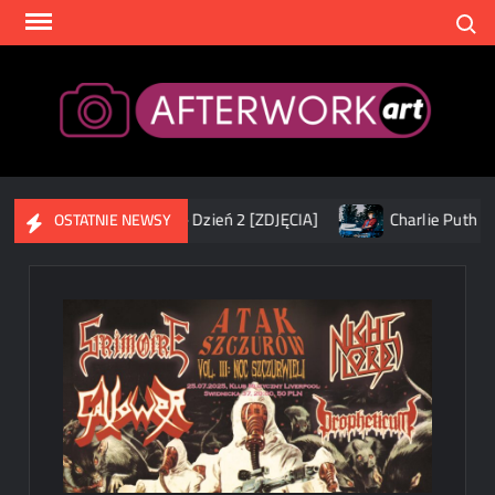
Skip
Search
to
content
After
estival 2026 – Dzień 2 [ZDJĘCIA]
Charlie Puth zakończył 
OSTATNIE NEWSY