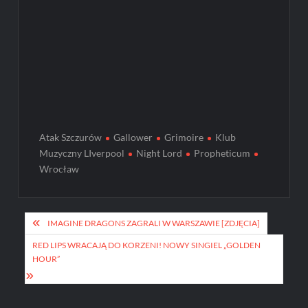
Atak Szczurów
Gallower
Grimoire
Klub
Muzyczny LIverpool
Night Lord
Propheticum
Wrocław
Post
IMAGINE DRAGONS ZAGRALI W WARSZAWIE [ZDJĘCIA]
navigation
RED LIPS WRACAJĄ DO KORZENI! NOWY SINGIEL „GOLDEN
HOUR”