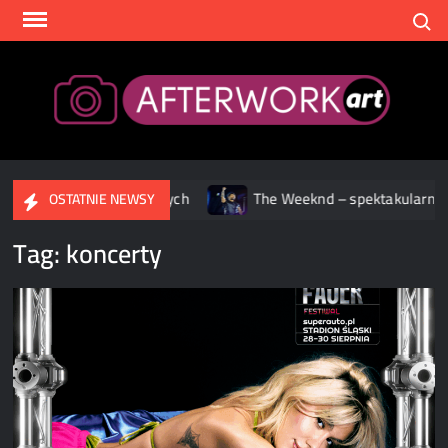
Skip
Search
to
content
After
ch streamingowych
The Weeknd – spektakularne widowisko p
OSTATNIE NEWSY
Tag:
koncerty