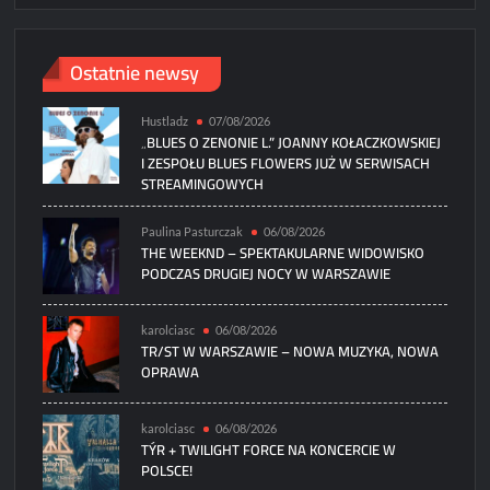
Ostatnie newsy
Hustladz
07/08/2026
„BLUES O ZENONIE L.” JOANNY KOŁACZKOWSKIEJ
I ZESPOŁU BLUES FLOWERS JUŻ W SERWISACH
STREAMINGOWYCH
Paulina Pasturczak
06/08/2026
THE WEEKND – SPEKTAKULARNE WIDOWISKO
PODCZAS DRUGIEJ NOCY W WARSZAWIE
karolciasc
06/08/2026
TR/ST W WARSZAWIE – NOWA MUZYKA, NOWA
OPRAWA
karolciasc
06/08/2026
TÝR + TWILIGHT FORCE NA KONCERCIE W
POLSCE!