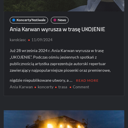
Koncerty/festiwale
News
Ania Karwan wyrusza w trasę UKOJENIE
karolciasc
11/09/2024
Już 28 września 2024 r. Ania Karwan wyrusza w trasę
„UKOJENIE”. Podczas ośmiu jesiennych spotkań z
publicznością artystka zaprezentuje autorski repertuar
zawierający najpopularniejsze piosenki oraz premierowe,
nigdzie niepublikowane utwory, a …
READ MORE
Ania Karwan
koncerty
trasa
on
Comment
Ania
Karwan
wyrusza
w
trasę
UKOJENIE