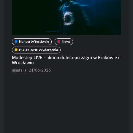
Koncerty/festiwale
News
POLECANE Wydarzenia
Modestep LIVE – ikona dubstepu zagra w Krakowie i
N
Wrocławiu
Micha
ninatalia
21/06/2026
Paweł