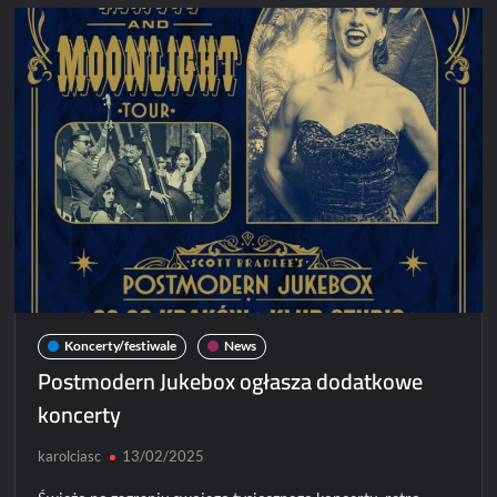
Louis
Villain
i
Nita
w
programie
Fajer
Festiwal
Koncerty/festiwale
News
Postmodern Jukebox ogłasza dodatkowe
koncerty
karolciasc
13/02/2025