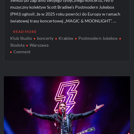
Świeżo po zagraniu swojego tysięcznego koncertu, retro
muzyczny kolektyw Scott Bradlee’s Postmodern Jukebox
(PMJ) ogłosił, że w 2025 roku powróci do Europy w ramach
światowej trasy koncertowej „MAGIC & MOONLIGHT”. …
READ MORE
Klub Studio
koncerty
Kraków
Postmodern Jukebox
Stodoła
Warszawa
on
Comment
Postmodern
Jukebox
ogłasza
dodatkowe
koncerty