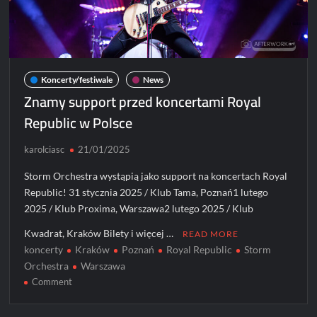
Koncerty/festiwale
News
Znamy support przed koncertami Royal
Republic w Polsce
karolciasc
21/01/2025
Storm Orchestra wystąpią jako support na koncertach Royal
Republic! 31 stycznia 2025 / Klub Tama, Poznań1 lutego
2025 / Klub Proxima, Warszawa2 lutego 2025 / Klub
Kwadrat, Kraków Bilety i więcej …
READ MORE
koncerty
Kraków
Poznań
Royal Republic
Storm
Orchestra
Warszawa
on
Comment
Znamy
support