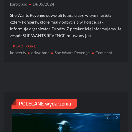
karolciasc
14/05/2024
She Wants Revenge odwołali letnią trasę, w tym niestety
cztery koncerty, które miały odbyć się w Polsce. Jak
informuje organizator:Drodzy. Z przykrością informujemy, że
zespół SHE WANTS REVENGE zmuszony jest …
READ MORE
koncerty
odwołane
She Wants Revenge
on
Comment
Koncerty
She
Wants
Revenge
odwołane
POLECANE wydarzenia