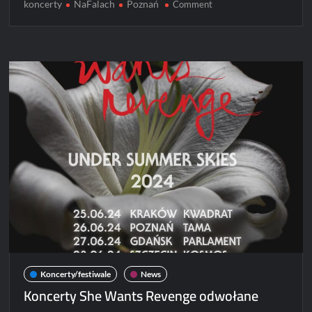
koncerty
NaFalach
Poznań
on
Comment
Startują
koncerty
#NaFalach
Koncerty/festiwale
News
Koncerty She Wants Revenge odwołane