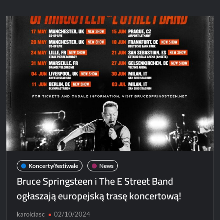
przed
koncertami
Royal
Republic
w
Polsce
Koncerty/festiwale
News
Bruce Springsteen i The E Street Band
ogłaszają europejską trasę koncertową!
karolciasc
02/10/2024