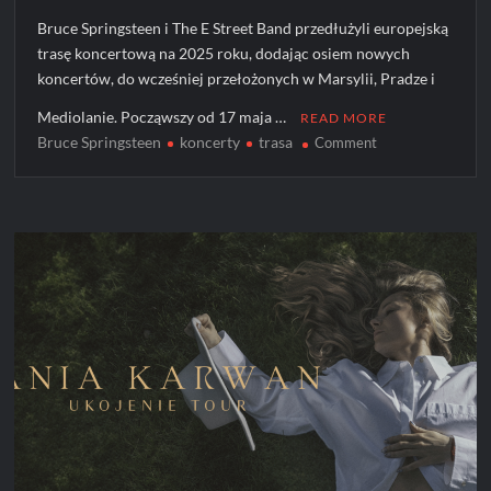
Bruce Springsteen i The E Street Band przedłużyli europejską
trasę koncertową na 2025 roku, dodając osiem nowych
koncertów, do wcześniej przełożonych w Marsylii, Pradze i
Mediolanie. Począwszy od 17 maja …
READ MORE
Bruce Springsteen
koncerty
trasa
on
Comment
Bruce
Springsteen
i
The
E
Street
Band
ogłaszają
europejską
trasę
koncertową!