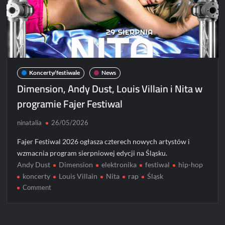
Koncerty/festiwale
News
Dimension, Andy Dust, Louis Villain i Nita w
programie Fajer Festiwal
ninatalia
26/05/2026
Fajer Festiwal 2026 ogłasza czterech nowych artystów i
wzmacnia program sierpniowej edycji na Śląsku.
Andy Dust
Dimension
elektronika
festiwal
hip-hop
koncerty
Louis Villain
Nita
rap
Śląsk
on
Comment
Dimension,
Andy
Dust,