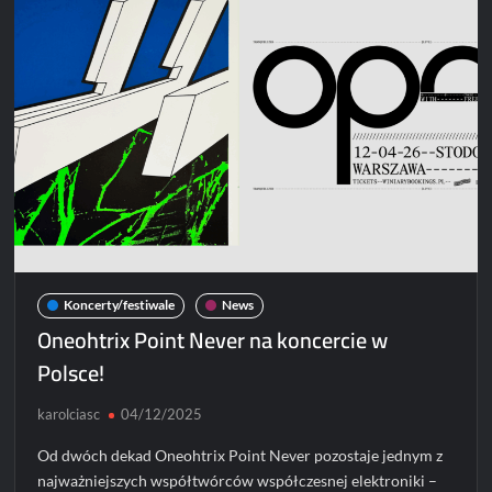
z
nową
trasą!
Koncerty/festiwale
News
Oneohtrix Point Never na koncercie w
Polsce!
karolciasc
04/12/2025
Od dwóch dekad Oneohtrix Point Never pozostaje jednym z
najważniejszych współtwórców współczesnej elektroniki –