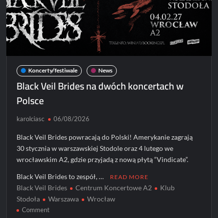
Koncerty/festiwale
News
Black Veil Brides na dwóch koncertach w
Polsce
karolciasc
06/08/2026
Black Veil Brides powracają do Polski! Amerykanie zagrają
30 stycznia w warszawskiej Stodole oraz 4 lutego we
wrocławskim A2, gdzie przyjadą z nową płytą “Vindicate”.
Black Veil Brides to zespół, …
READ MORE
Black Veil Brides
Centrum Koncertowe A2
Klub
Stodoła
Warszawa
Wrocław
on
Comment