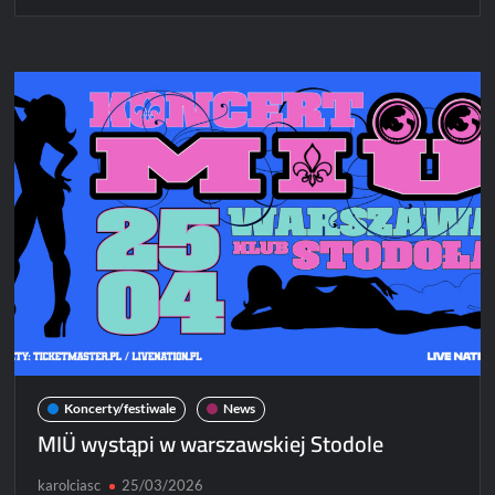
Black
Veil
Brides
na
dwóch
koncertach
w
Polsce
Koncerty/festiwale
News
MIÜ wystąpi w warszawskiej Stodole
karolciasc
25/03/2026