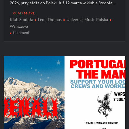
2026, przyjeżdża do Polski. Już 12 marca w klubie Stodoła …
READ MORE
Klub Stodoła
Leon Thomas
Universal Music Polska
Warszawa
on
Comment
Leon
Thomas
już
12
marca
wystąpi
w
Warszawie