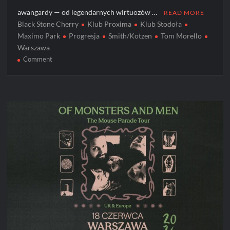
awangardy — od legendarnych wirtuozów …
READ MORE
Black Stone Cherry
Klub Proxima
Klub Stodoła
Maximo Park
Progresja
Smith/Kotzen
Tom Morello
Warszawa
on
Comment
Rockowy
2026:
największe
gitarowe
wydarzenia
roku
w
Polsce