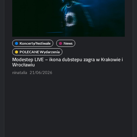
Koncerty/festiwale
News
POLECANE Wydarzenia
Modestep LIVE – ikona dubstepu zagra w Krakowie i
N
Wrocławiu
Micha
ninatalia
21/06/2026
Paweł