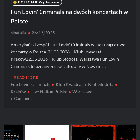
POLECANE Wydarzenia
Fun Lovin’ Criminals na dwóch koncertach w
Polsce
ninatalia
26/12/2025
Amerykański zespół Fun Lovin’ Criminals w maju zagra dwa
koncerty w Polsce. 21.05.2026 – Klub Kwadrat,
Kraków22.05.2026 – Klub Stodoła, Warszawa Fun Lovin’
Criminals to uznany zespół założony w Nowym …
READ MORE
Fun Lovin' Criminals
Klub Kwadrat
Klub Stodoła
Kraków
Live Nation Polska
Warszawa
on
Comment
Fun
Lovin’
Criminals
na
dwóch
koncertach