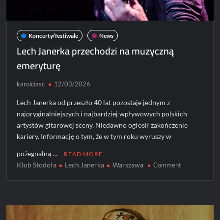
Koncerty/festiwale
News
Lech Janerka przechodzi na muzyczną
emeryturę
karolciasc
12/03/2026
Lech Janerka od przeszło 40 lat pozostaje jednym z
najoryginalniejszych i najbardziej wpływowych polskich
artystów gitarowej sceny. Niedawno ogłosił zakończenie
kariery. Informację o tym, że w tym roku wyruszy w
pożegnalną …
READ MORE
Klub Stodoła
Lech Janerka
Warszawa
on
Comment
Lech
Janerka
przechodzi
na
muzyczną