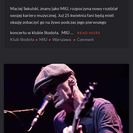
Maciej Sekulski, znany jako MIÜ, rozpoczyna nowy rozdział
swojej kariery muzycznej. Już 25 kwietnia fani będą mieli
okazję zobaczyć go na żywo podczas jego pierwszego
koncertu w klubie Stodoła. MIÜ …
READ MORE
Klub Stodoła
MIÜ
Warszawa
on
Comment
MIÜ
wystąpi
w
warszawskiej
Stodole