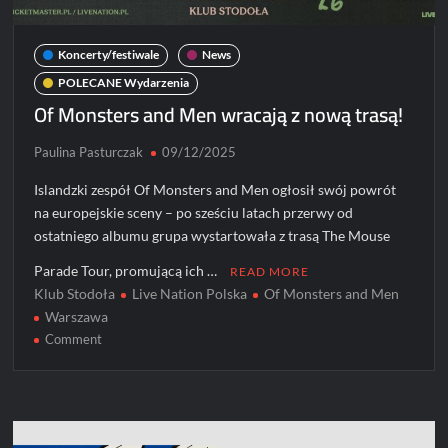
Koncerty/festiwale
News
POLECANE Wydarzenia
Of Monsters and Men wracają z nową trasą!
Paulina Pasturczak
09/12/2025
Islandzki zespół Of Monsters and Men ogłosił swój powrót
na europejskie sceny – po sześciu latach przerwy od
ostatniego albumu grupa wystartowała z trasą The Mouse
Parade Tour, promującą ich …
READ MORE
Klub Stodoła
Live Nation Polska
Of Monsters and Men
Warszawa
on
Comment
Of
Monsters
and
Men
wracają