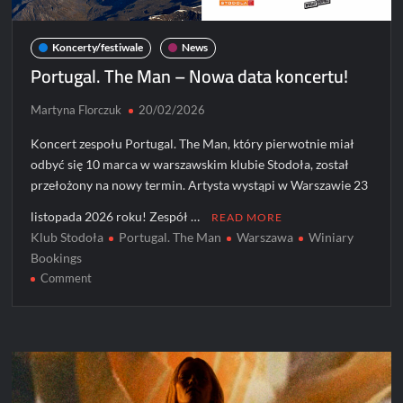
Koncerty/festiwale
News
Portugal. The Man – Nowa data koncertu!
Martyna Florczuk
20/02/2026
Koncert zespołu Portugal. The Man, który pierwotnie miał
odbyć się 10 marca w warszawskim klubie Stodoła, został
przełożony na nowy termin. Artysta wystąpi w Warszawie 23
listopada 2026 roku! Zespół …
READ MORE
Klub Stodoła
Portugal. The Man
Warszawa
Winiary
Bookings
on
Comment
Portugal.
The
Man
–
Nowa
data