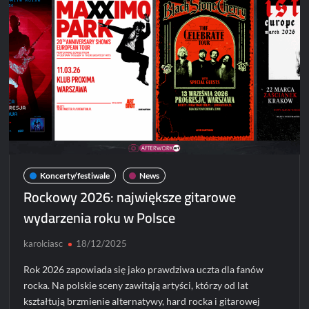
w
Polsce
Koncerty/festiwale
News
Rockowy 2026: największe gitarowe
wydarzenia roku w Polsce
karolciasc
18/12/2025
Rok 2026 zapowiada się jako prawdziwa uczta dla fanów
rocka. Na polskie sceny zawitają artyści, którzy od lat
kształtują brzmienie alternatywy, hard rocka i gitarowej