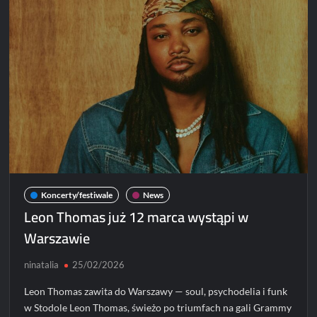
emeryturę
Koncerty/festiwale
News
Leon Thomas już 12 marca wystąpi w
Warszawie
ninatalia
25/02/2026
Leon Thomas zawita do Warszawy — soul, psychodelia i funk
w Stodole Leon Thomas, świeżo po triumfach na gali Grammy