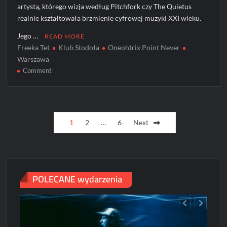
artystą, którego wizja według Pitchfork czy The Quietus
realnie kształtowała brzmienie cyfrowej muzyki XXI wieku.
Jego …
READ MORE
Freeka Tet
Klub Stodoła
Oneohtrix Point Never
Warszawa
on
Comment
Oneohtrix
Point
Never
Posts
na
1
2
…
6
Next
koncercie
pagination
w
Polsce!
POLECANE wydarzenia