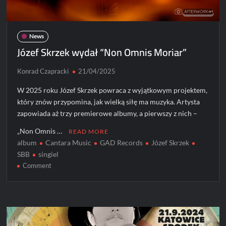
Polski
News
Józef Skrzek wydał “Non Omnis Moriar”
Konrad Czapracki
21/04/2025
W 2025 roku Józef Skrzek powraca z wyjątkowym projektem,
który znów przypomina, jak wielką siłę ma muzyka. Artysta
zapowiada aż trzy premierowe albumy, a pierwszy z nich –
„Non Omnis …
READ MORE
album
Cantara Music
GAD Records
Józef Skrzek
SBB
singiel
on
Comment
Józef
Skrzek
wydał
“Non
Omnis