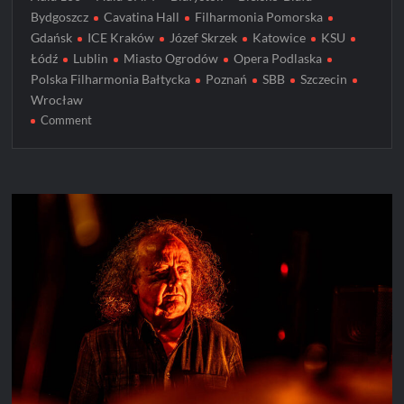
Bydgoszcz
Cavatina Hall
Filharmonia Pomorska
Gdańsk
ICE Kraków
Józef Skrzek
Katowice
KSU
Łódź
Lublin
Miasto Ogrodów
Opera Podlaska
Polska Filharmonia Bałtycka
Poznań
SBB
Szczecin
Wrocław
on
Comment
KSU
Akustycznie
–
legenda
w
nowym
brzmieniu
rusza
w
trasę
po
najpiękniejszych
salach
koncertowych