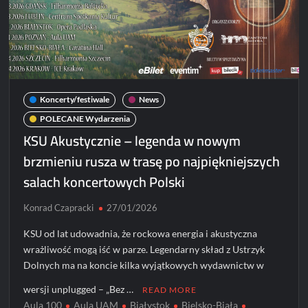
Koncerty/festiwale
News
POLECANE Wydarzenia
KSU Akustycznie – legenda w nowym
brzmieniu rusza w trasę po najpiękniejszych
salach koncertowych Polski
Konrad Czapracki
27/01/2026
KSU od lat udowadnia, że rockowa energia i akustyczna
wrażliwość mogą iść w parze. Legendarny skład z Ustrzyk
Dolnych ma na koncie kilka wyjątkowych wydawnictw w
wersji unplugged – „Bez …
READ MORE
Aula 100
Aula UAM
Białystok
Bielsko-Biała