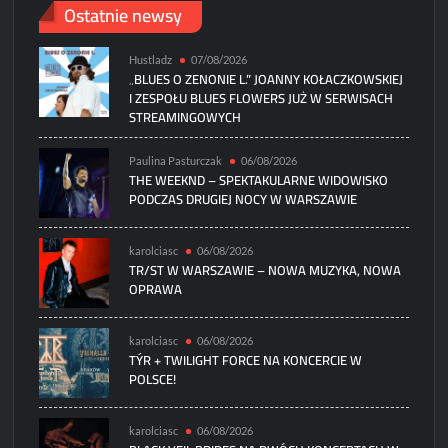
Ostatnie newsy
Hustladz
07/08/2026
„BLUES O ZENONIE L.” JOANNY KOŁACZKOWSKIEJ
I ZESPOŁU BLUES FLOWERS JUŻ W SERWISACH
STREAMINGOWYCH
Paulina Pasturczak
06/08/2026
THE WEEKND – SPEKTAKULARNE WIDOWISKO
PODCZAS DRUGIEJ NOCY W WARSZAWIE
karolciasc
06/08/2026
TR/ST W WARSZAWIE – NOWA MUZYKA, NOWA
OPRAWA
karolciasc
06/08/2026
TÝR + TWILIGHT FORCE NA KONCERCIE W
POLSCE!
karolciasc
06/08/2026