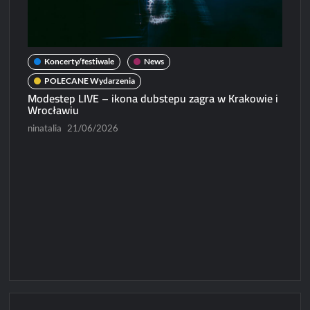
Koncerty/festiwale
News
POLECANE Wydarzenia
Modestep LIVE – ikona dubstepu zagra w Krakowie i
Wrocławiu
ninatalia
21/06/2026
N
Micha
Paweł