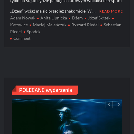
tylko na Śląsku, gdzie pamięć o kultowym wokaliście zespołu
„Dżem” wciąż ma się przecież znakomicie. W …
READ MORE
Adam Nowak
Anita Lipnicka
Dżem
Józef Skrzek
Katowice
Maciej Maleńczuk
Ryszard Riedel
Sebastian
Riedel
Spodek
on
Comment
Koncert
specjalny
w
XXX
rocznicę
odejścia
Ryszarda
POLECANE wydarzenia
Riedla