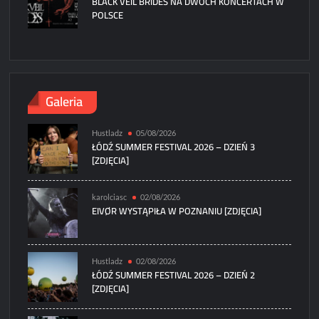
BLACK VEIL BRIDES NA DWÓCH KONCERTACH W
POLSCE
Galeria
Hustladz
05/08/2026
ŁÓDŹ SUMMER FESTIVAL 2026 – DZIEŃ 3
[ZDJĘCIA]
karolciasc
02/08/2026
EIVØR WYSTĄPIŁA W POZNANIU [ZDJĘCIA]
Hustladz
02/08/2026
ŁÓDŹ SUMMER FESTIVAL 2026 – DZIEŃ 2
[ZDJĘCIA]