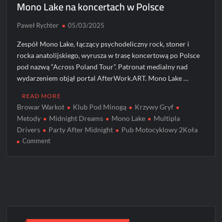
Mono Lake na koncertach w Polsce
Paweł Rychter
05/03/2025
Zespół Mono Lake, łączący psychodeliczny rock, stoner i
rocka anatolijskiego, wyrusza w trasę koncertową po Polsce
pod nazwą “Across Poland Tour”. Patronat medialny nad
wydarzeniem objął portal AfterWork.ART. Mono Lake …
READ MORE
Browar Warkot
Klub Pod Minogą
Krzywy Gryf
Metody
Midnight Dreams
Mono Lake
Multipla
Drivers
Party After Midnight
Pub Motocyklowy 2Koła
on
Comment
Mono
Lake
na
koncertach
w
Polsce