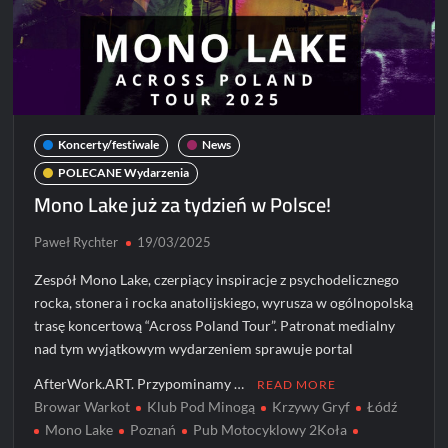
Koncerty/festiwale
News
POLECANE Wydarzenia
Mono Lake już za tydzień w Polsce!
Paweł Rychter
19/03/2025
Zespół Mono Lake, czerpiący inspiracje z psychodelicznego
rocka, stonera i rocka anatolijskiego, wyrusza w ogólnopolską
trasę koncertową “Across Poland Tour”. Patronat medialny
nad tym wyjątkowym wydarzeniem sprawuje portal
AfterWork.ART. Przypominamy …
READ MORE
Browar Warkot
Klub Pod Minogą
Krzywy Gryf
Łódź
Mono Lake
Poznań
Pub Motocyklowy 2Koła