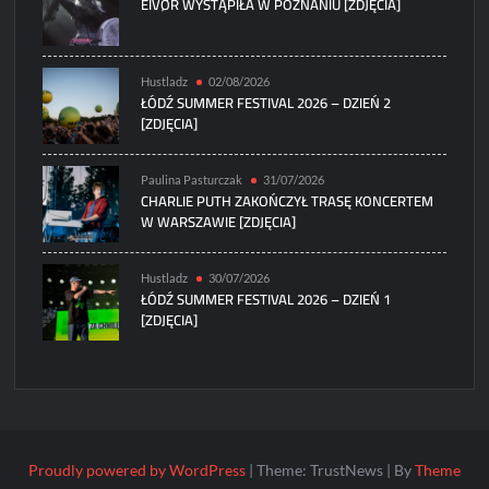
EIVØR WYSTĄPIŁA W POZNANIU [ZDJĘCIA]
Hustladz
02/08/2026
ŁÓDŹ SUMMER FESTIVAL 2026 – DZIEŃ 2
[ZDJĘCIA]
Paulina Pasturczak
31/07/2026
CHARLIE PUTH ZAKOŃCZYŁ TRASĘ KONCERTEM
W WARSZAWIE [ZDJĘCIA]
Hustladz
30/07/2026
ŁÓDŹ SUMMER FESTIVAL 2026 – DZIEŃ 1
[ZDJĘCIA]
Proudly powered by WordPress
|
Theme: TrustNews
|
By
Theme