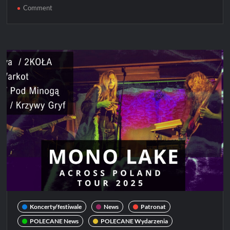
on
Comment
KONKURS!
Wygraj
bilety
na
Mono
Lake!
Koncerty/festiwale
News
Patronat
POLECANE News
POLECANE Wydarzenia