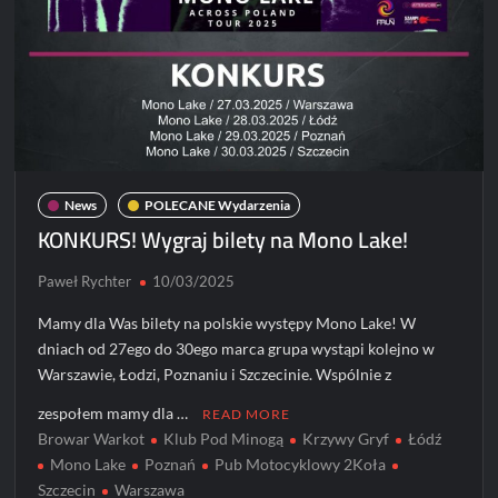
News
POLECANE Wydarzenia
KONKURS! Wygraj bilety na Mono Lake!
Paweł Rychter
10/03/2025
Mamy dla Was bilety na polskie występy Mono Lake! W
dniach od 27ego do 30ego marca grupa wystąpi kolejno w
Warszawie, Łodzi, Poznaniu i Szczecinie. Wspólnie z
zespołem mamy dla …
READ MORE
Browar Warkot
Klub Pod Minogą
Krzywy Gryf
Łódź
Mono Lake
Poznań
Pub Motocyklowy 2Koła
Szczecin
Warszawa