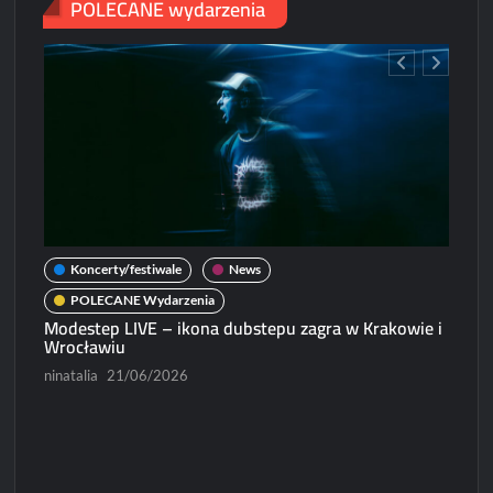
POLECANE wydarzenia
Koncerty/festiwale
News
POLECANE Wydarzenia
Modestep LIVE – ikona dubstepu zagra w Krakowie i
Wrocławiu
ninatalia
21/06/2026
N
Micha
Paweł