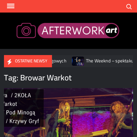
Skip
Search
to
content
After
 serwisach streamingowych
The Weeknd – spektakularne wido
OSTATNIE NEWSY
Tag:
Browar Warkot