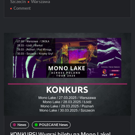
Szczecin
Warszawa
on
Comment
Mono
Lake
już
za
tydzień
w
Polsce!
News
POLECANE News
KONKURS! Wygraj bilety na Mono Lake!