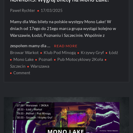
Paweł Rychter
17/03/2025
Mamy dla Was bilety na polskie występy Mono Lake! W
dniach od 17ego do 21ego marca grupa wystąpi kolejno w
Warszawie, Łodzi, Poznaniu i Szczecinie. Wspólnie z
zespołem mamy dla …
READ MORE
Browar Warkot
Klub Pod Minogą
Krzywy Gryf
Łódź
Mono Lake
Poznań
Pub Motocyklowy 2Koła
Szczecin
Warszawa
on
Comment
KONKURS!
Wygraj
bilety
na
Mono
Lake!