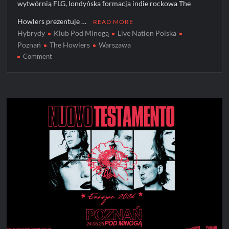
wytwórnią FLG, londyńska formacja indie rockowa The
Howlers prezentuje …
READ MORE
Hybrydy
Klub Pod Minogą
Live Nation Polska
Poznań
The Howlers
Warszawa
on
Comment
The
Howlers
na
dwóch
koncertach
w
Polsce