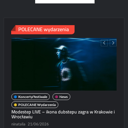
pagination
w
Polsce!
POLECANE wydarzenia
Koncerty/festiwale
News
POLECANE Wydarzenia
Modestep LIVE – ikona dubstepu zagra w Krakowie i
N
Wrocławiu
Micha
ninatalia
21/06/2026