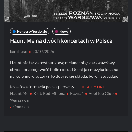
Koncerty/festiwale
News
Haunt Me na dwóch koncertach w Polsce!
karolciasc
23/07/2026
Haunt Me łączą postpunkową melancholię, darkwave’owy
chłód i przebojowość indie rocka. Brzmi jak muzyka idealna
na jesienne wieczory? To dobrze się składa, bo w listopadzie
teksańska formacja po raz pierwszy …
READ MORE
Haunt Me
Klub Pod Minogą
Poznań
VooDoo Club
Warszawa
on
Comment
Haunt
Me
na