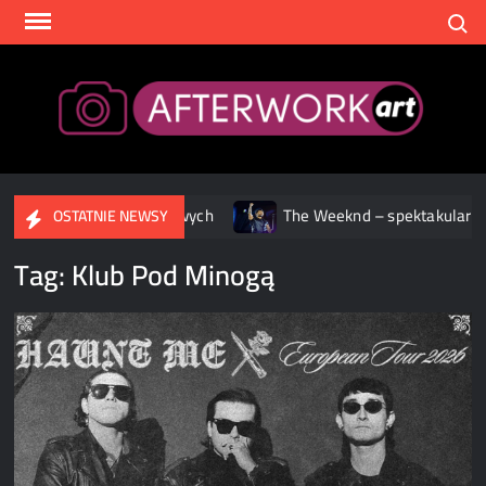
Skip
Search
to
content
After
 streamingowych
The Weeknd – spektakularne widowisko po
OSTATNIE NEWSY
Tag:
Klub Pod Minogą