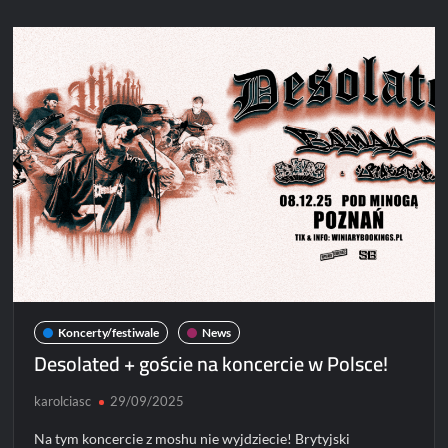
na
koncercie
w
Polsce!
Koncerty/festiwale
News
Desolated + goście na koncercie w Polsce!
karolciasc
29/09/2025
Na tym koncercie z moshu nie wyjdziecie! Brytyjski