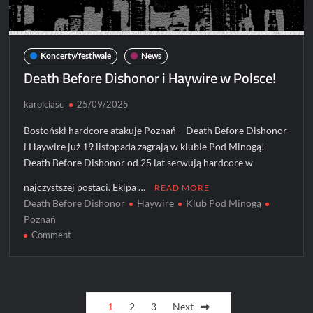
Koncerty/festiwale
News
Death Before Dishonor i Haywire w Polsce!
karolciasc
25/09/2025
Bostoński hardcore atakuje Poznań – Death Before Dishonor
i Haywire już 19 listopada zagrają w klubie Pod Minogą!
Death Before Dishonor od 25 lat serwują hardcore w
najczystszej postaci. Ekipa …
READ MORE
Death Before Dishonor
Haywire
Klub Pod Minogą
Poznań
on
Comment
Death
Before
Dishonor
Posts
i
1
2
3
Next
Haywire