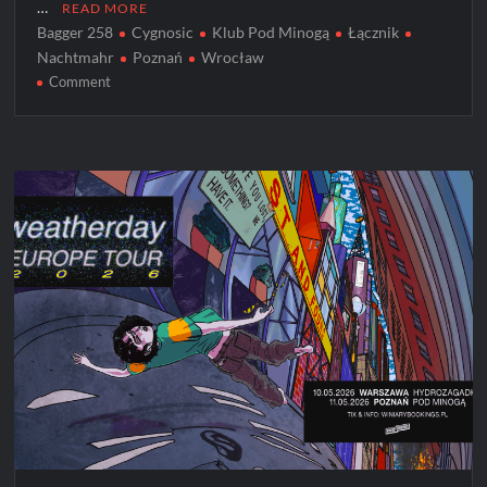
…
READ MORE
Bagger 258
Cygnosic
Klub Pod Minogą
Łącznik
Nachtmahr
Poznań
Wrocław
on
Comment
Nachtmahr
na
trzech
koncertach
w
Polsce!