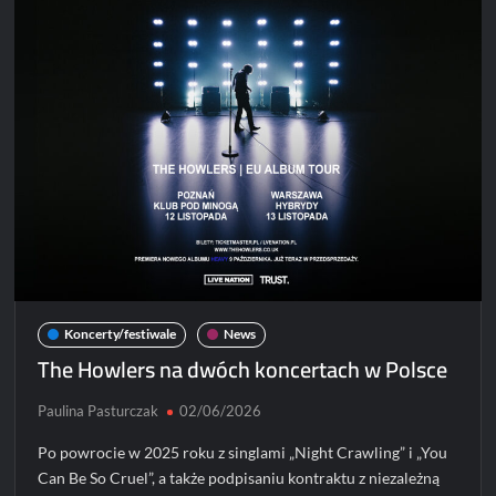
dwóch
koncertach
w
Polsce!
Koncerty/festiwale
News
The Howlers na dwóch koncertach w Polsce
Paulina Pasturczak
02/06/2026
Po powrocie w 2025 roku z singlami „Night Crawling” i „You
Can Be So Cruel”, a także podpisaniu kontraktu z niezależną