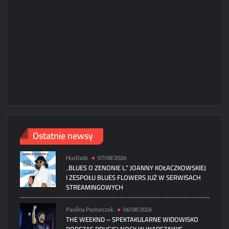
Paweł
Ostatnie newsy
Hustladz
07/08/2026
„BLUES O ZENONIE L.” JOANNY KOŁACZKOWSKIEJ
I ZESPOŁU BLUES FLOWERS JUŻ W SERWISACH
STREAMINGOWYCH
Paulina Pasturczak
06/08/2026
THE WEEKND – SPEKTAKULARNE WIDOWISKO