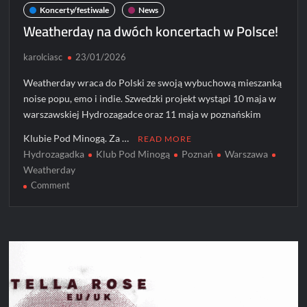
Koncerty/festiwale
News
Weatherday na dwóch koncertach w Polsce!
karolciasc
23/01/2026
Weatherday wraca do Polski ze swoją wybuchową mieszanką
noise popu, emo i indie. Szwedzki projekt wystąpi 10 maja w
warszawskiej Hydrozagadce oraz 11 maja w poznańskim
Klubie Pod Minogą. Za …
READ MORE
Hydrozagadka
Klub Pod Minogą
Poznań
Warszawa
Weatherday
on
Comment
Weatherday
na
dwóch
koncertach
w
Polsce!