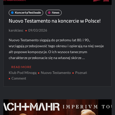
Koncerty/festiwale
News
Nuovo Testamento na koncercie w Polsce!
karolciasc
09/03/2026
Nuovo Testamento sięgają do przełomu lat 80. i 90.,
wyciągają przebojowość tego okresu i opierają na niej swoje
alt-popowe kompozycje. O ich wysoce tanecznym
charakterze przekonacie się na własnej skórze …
READ MORE
Klub Pod Minogą
Nuovo Testamento
Poznań
on
Comment
Nuovo
Testamento
na
koncercie
w
Polsce!