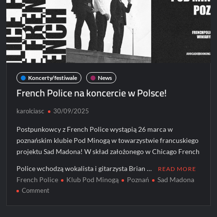
Koncerty/festiwale
News
French Police na koncercie w Polsce!
karolciasc
30/09/2025
Postpunkowcy z French Police wystąpią 26 marca w
poznańskim klubie Pod Minogą w towarzystwie francuskiego
projektu Sad Madona! W skład założonego w Chicago French
Police wchodzą wokalista i gitarzysta Brian …
READ MORE
French Police
Klub Pod Minogą
Poznań
Sad Madona
on
Comment
French
Police