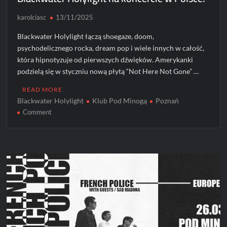
karolciasc
13/11/2025
Blackwater Holylight łączą shoegaze, doom,
psychodelicznego rocka, dream pop i wiele innych w całość,
która hipnotyzuje od pierwszych dźwięków. Amerykanki
podzielą się w styczniu nową płytą “Not Here Not Gone” …
READ MORE
Blackwater Holylight
Klub Pod Minogą
Poznań
on
Comment
Blackwater
Holylight
na
koncercie
w
Polsce!