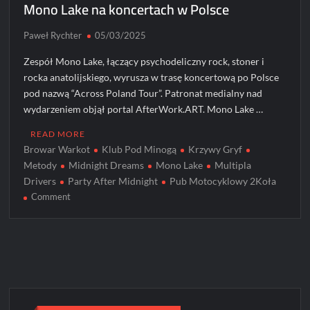
Mono Lake na koncertach w Polsce
Paweł Rychter
05/03/2025
Zespół Mono Lake, łączący psychodeliczny rock, stoner i
rocka anatolijskiego, wyrusza w trasę koncertową po Polsce
pod nazwą “Across Poland Tour”. Patronat medialny nad
wydarzeniem objął portal AfterWork.ART. Mono Lake …
READ MORE
Browar Warkot
Klub Pod Minogą
Krzywy Gryf
Metody
Midnight Dreams
Mono Lake
Multipla
Drivers
Party After Midnight
Pub Motocyklowy 2Koła
on
Comment
Mono
Lake
na
koncertach
w
Polsce