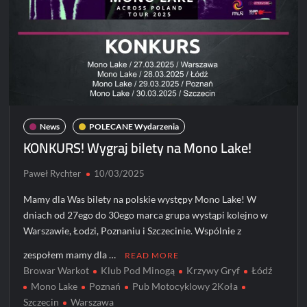
News
POLECANE Wydarzenia
KONKURS! Wygraj bilety na Mono Lake!
Paweł Rychter
10/03/2025
Mamy dla Was bilety na polskie występy Mono Lake! W
dniach od 27ego do 30ego marca grupa wystąpi kolejno w
Warszawie, Łodzi, Poznaniu i Szczecinie. Wspólnie z
zespołem mamy dla …
READ MORE
Browar Warkot
Klub Pod Minogą
Krzywy Gryf
Łódź
Mono Lake
Poznań
Pub Motocyklowy 2Koła
Szczecin
Warszawa