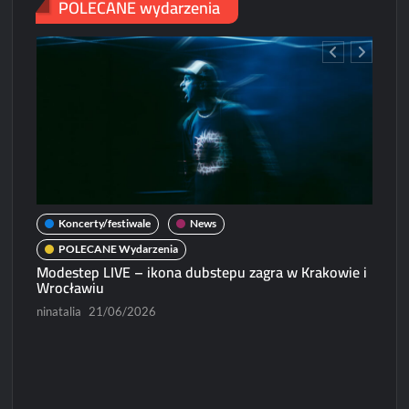
POLECANE wydarzenia
Koncerty/festiwale
News
POLECANE Wydarzenia
Modestep LIVE – ikona dubstepu zagra w Krakowie i
Wrocławiu
ninatalia
21/06/2026
N
Micha
Paweł