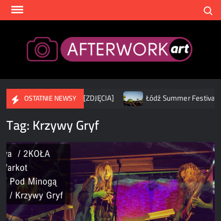
Skip
Search
to
content
After
tąpiła w Poznaniu [ZDJĘCIA]
Łódź Summer Festival 2026 – D
OSTATNIE NEWSY
Tag:
Krzywy Gryf