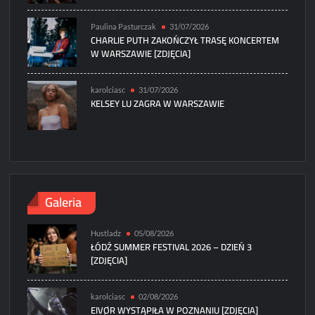
Paulina Pasturczak
31/07/2026
CHARLIE PUTH ZAKOŃCZYŁ TRASĘ KONCERTEM
W WARSZAWIE [ZDJĘCIA]
karolciasc
31/07/2026
KELSEY LU ZAGRA W WARSZAWIE
Galeria
Hustladz
05/08/2026
ŁÓDŹ SUMMER FESTIVAL 2026 – DZIEŃ 3
[ZDJĘCIA]
karolciasc
02/08/2026
EIVØR WYSTĄPIŁA W POZNANIU [ZDJĘCIA]