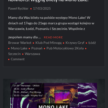
Paweł Rychter
17/03/2025
Mamy dla Was bilety na polskie występy Mono Lake! W
dniach od 17ego do 21ego marca grupa wystąpi kolejno w
Warszawie, Łodzi, Poznaniu i Szczecinie. Wspólnie z
zespołem mamy dla …
READ MORE
Browar Warkot
Klub Pod Minogą
Krzywy Gryf
Łódź
Mono Lake
Poznań
Pub Motocyklowy 2Koła
Szczecin
Warszawa
on
Comment
KONKURS!
Wygraj
bilety
na
Mono
Lake!