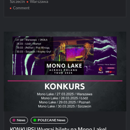
Szczecin
Warszawa
on
Comment
Mono
Lake
już
za
tydzień
w
Polsce!
News
POLECANE News
KONKURS! Wygraj bilety na Mono Lake!