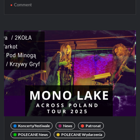
on
Comment
KONKURS!
Wygraj
bilety
na
Mono
Lake!
Koncerty/festiwale
News
Patronat
POLECANE News
POLECANE Wydarzenia