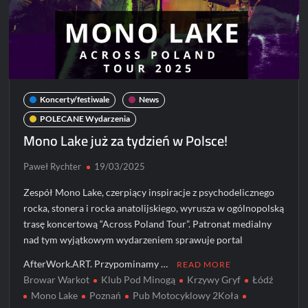
Koncerty/festiwale
News
POLECANE Wydarzenia
Mono Lake już za tydzień w Polsce!
Paweł Rychter
19/03/2025
Zespół Mono Lake, czerpiący inspiracje z psychodelicznego
rocka, stonera i rocka anatolijskiego, wyrusza w ogólnopolską
trasę koncertową “Across Poland Tour”. Patronat medialny
nad tym wyjątkowym wydarzeniem sprawuje portal
AfterWork.ART. Przypominamy …
READ MORE
Browar Warkot
Klub Pod Minogą
Krzywy Gryf
Łódź
Mono Lake
Poznań
Pub Motocyklowy 2Koła