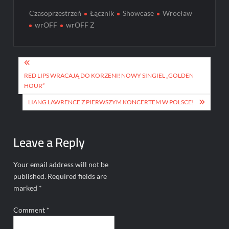
Czasoprzestrzeń
Łącznik
Showcase
Wrocław
wrOFF
wrOFF Z
Post
navigation
RED LIPS WRACAJĄ DO KORZENI! NOWY SINGIEL „GOLDEN
HOUR”
LIANG LAWRENCE Z PIERWSZYM KONCERTEM W POLSCE!
Leave a Reply
Your email address will not be
published.
Required fields are
marked
*
Comment
*