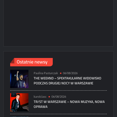
Paweł
Ostatnie newsy
Paulina Pasturczak
06/08/2026
THE WEEKND – SPEKTAKULARNE WIDOWISKO
PODCZAS DRUGIEJ NOCY W WARSZAWIE
karolciasc
06/08/2026
TR/ST W WARSZAWIE – NOWA MUZYKA, NOWA
OPRAWA