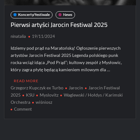
Koncerty/festiwale
News
Pierwsi artyści Jarocin Festiwal 2025
ninatalia
19/11/2024
Idziemy pod prąd na Maratońską! Ogłoszenie pierwszych
artystów Jarocin Festiwal 2025 Legenda polskiego punk
rocka wciąż idąca „Pod Prąd”; kultowy zespół z Mysłowic,
który zagra płytę będącą kamieniem milowym dla …
READ MORE
Grzegorz Kupczyk ex Turbo
Jarocin
Jarocin Festiwal
2025
KSU
Myslovitz
Waglewski / Hołdys / Karimski
Orchestra
wiśniosz
on
Comment
Pierwsi
artyści
Jarocin
Festiwal