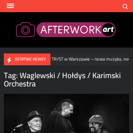
Skip
Search
to
content
After
w Warszawie
TR/ST w Warszawie – nowa muzyka, nowa op
OSTATNIE NEWSY
Tag:
Waglewski / Hołdys / Karimski
Orchestra