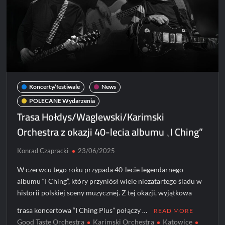
Koncerty/festiwale
News
POLECANE Wydarzenia
Trasa Hołdys/Waglewski/Karimski
Orchestra z okazji 40-lecia albumu „I Ching”
Konrad Czapracki
23/06/2025
W czerwcu tego roku przypada 40-lecie legendarnego
albumu “I Ching”, który przyniósł wiele niezatartego śladu w
historii polskiej sceny muzycznej. Z tej okazji, wyjątkowa
trasa koncertowa “I Ching Plus” połączy …
READ MORE
Good Taste Orchestra
Karimski Orchestra
Katowice