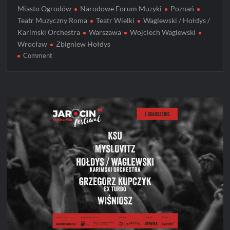
Miasto Ogrodów
Narodowe Forum Muzyki
Poznań
Teatr Muzyczny Roma
Teatr Wielki
Waglewski / Hołdys /
Karimski Orchestra
Warszawa
Wojciech Waglewski
Wrocław
Zbigniew Hołdys
on
Comment
Trasa
Hołdys/Waglewski/Karimski
Orchestra
z
okazji
40-
lecia
albumu
„I
Ching”