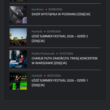
karolciasc
02/08/2026
EIVØR WYSTĄPIŁA W POZNANIU [ZDJĘCIA]
Hustladz
02/08/2026
ŁÓDŹ SUMMER FESTIVAL 2026 – DZIEŃ 2
[ZDJĘCIA]
Paulina Pasturczak
31/07/2026
CHARLIE PUTH ZAKOŃCZYŁ TRASĘ KONCERTEM
W WARSZAWIE [ZDJĘCIA]
Hustladz
30/07/2026
ŁÓDŹ SUMMER FESTIVAL 2026 – DZIEŃ 1
[ZDJĘCIA]