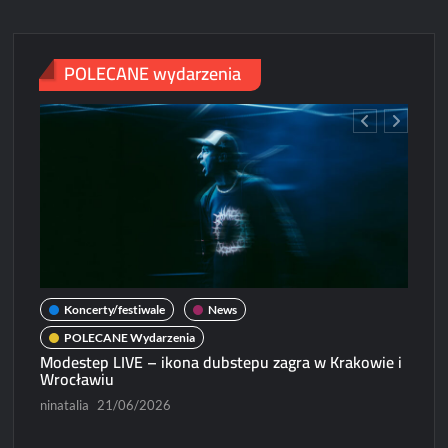
2025
POLECANE wydarzenia
Koncerty/festiwale
News
POLECANE Wydarzenia
Modestep LIVE – ikona dubstepu zagra w Krakowie i
Wrocławiu
ninatalia
21/06/2026
N
Micha