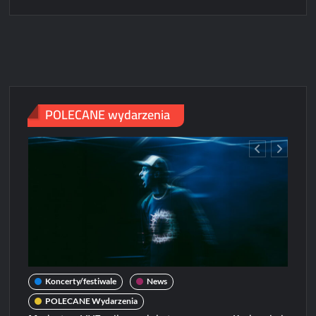
Ladies
Jazz
Festival
2024
POLECANE wydarzenia
Koncerty/festiwale
News
POLECANE Wydarzenia