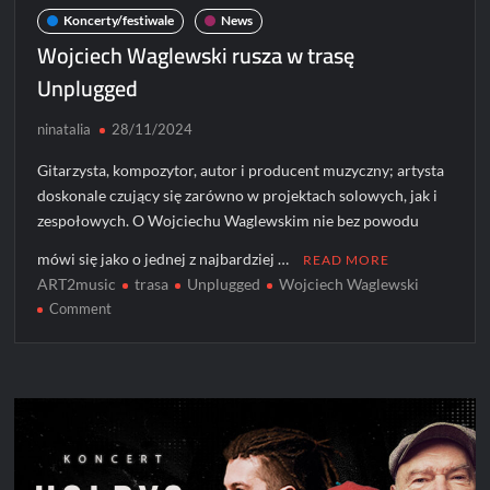
Koncerty/festiwale
News
Wojciech Waglewski rusza w trasę
Unplugged
ninatalia
28/11/2024
Gitarzysta, kompozytor, autor i producent muzyczny; artysta
doskonale czujący się zarówno w projektach solowych, jak i
zespołowych. O Wojciechu Waglewskim nie bez powodu
mówi się jako o jednej z najbardziej …
READ MORE
ART2music
trasa
Unplugged
Wojciech Waglewski
on
Comment
Wojciech
Waglewski
rusza
w
trasę
Unplugged