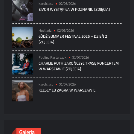
karolciasc
02/08/2026
EIVØR WYSTĄPIŁA W POZNANIU [ZDJĘCIA]
Hustladz
02/08/2026
ŁÓDŹ SUMMER FESTIVAL 2026 – DZIEŃ 2
[ZDJĘCIA]
Paulina Pasturczak
31/07/2026
CHARLIE PUTH ZAKOŃCZYŁ TRASĘ KONCERTEM
W WARSZAWIE [ZDJĘCIA]
karolciasc
31/07/2026
KELSEY LU ZAGRA W WARSZAWIE
Galeria