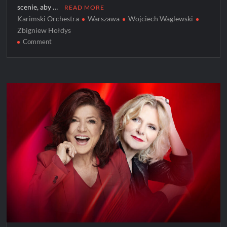
scenie, aby …
READ MORE
Karimski Orchestra
Warszawa
Wojciech Waglewski
Zbigniew Hołdys
on
Comment
HOŁDYS
/
WAGLEWSKI
/
KARIMSKI
ORCHESTRA