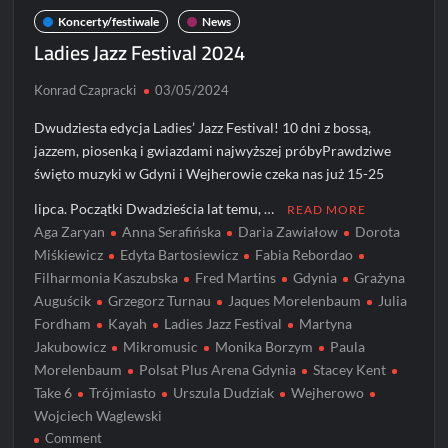
Koncerty/festiwale
News
Ladies Jazz Festival 2024
Konrad Czapracki
03/05/2024
Dwudziesta edycja Ladies’ Jazz Festival! 10 dni z bossą,
jazzem, piosenką i gwiazdami najwyższej próbyPrawdziwe
święto muzyki w Gdyni i Wejherowie czeka nas już 15-25
lipca. Początki Dwadzieścia lat temu, …
READ MORE
Aga Zaryan
Anna Serafińska
Daria Zawiałow
Dorota
Miśkiewicz
Edyta Bartosiewicz
Fabia Rebordao
Filharmonia Kaszubska
Fred Martins
Gdynia
Grażyna
Auguścik
Grzegorz Turnau
Jaques Morelenbaum
Julia
Fordham
Kayah
Ladies Jazz Festival
Martyna
Jakubowicz
Mikromusic
Monika Borzym
Paula
Morelenbaum
Polsat Plus Arena Gdynia
Stacey Kent
Take 6
Trójmiasto
Urszula Dudziak
Wejherowo
Wojciech Waglewski
on
Comment