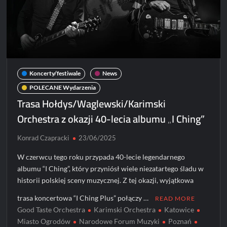
Koncerty/festiwale
News
POLECANE Wydarzenia
Trasa Hołdys/Waglewski/Karimski
Orchestra z okazji 40-lecia albumu „I Ching”
Konrad Czapracki
23/06/2025
W czerwcu tego roku przypada 40-lecie legendarnego
albumu “I Ching”, który przyniósł wiele niezatartego śladu w
historii polskiej sceny muzycznej. Z tej okazji, wyjątkowa
trasa koncertowa “I Ching Plus” połączy …
READ MORE
Good Taste Orchestra
Karimski Orchestra
Katowice
Miasto Ogrodów
Narodowe Forum Muzyki
Poznań