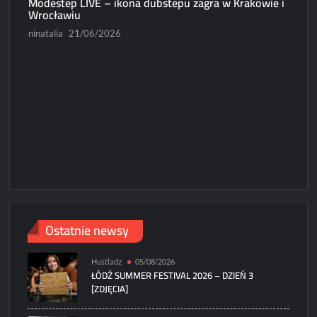
Modestep LIVE – ikona dubstepu zagra w Krakowie i
Wrocławiu
ninatalia
21/06/2026
N
Micha
Paweł
Ostatnie newsy
Hustladz
05/08/2026
ŁÓDŹ SUMMER FESTIVAL 2026 – DZIEŃ 3
[ZDJĘCIA]