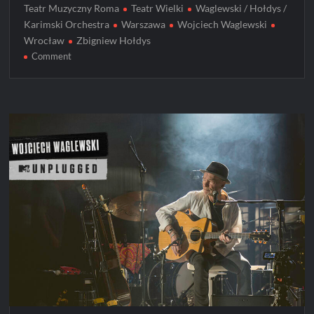
Teatr Muzyczny Roma
Teatr Wielki
Waglewski / Hołdys /
Karimski Orchestra
Warszawa
Wojciech Waglewski
Wrocław
Zbigniew Hołdys
on
Comment
Trasa
Hołdys/Waglewski/Karimski
Orchestra
z
okazji
40-
lecia
albumu
„I
Ching”