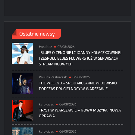
Ostatnie newsy
Hustladz
07/08/2026
„BLUES O ZENONIE L.” JOANNY KOŁACZKOWSKIEJ
I ZESPOŁU BLUES FLOWERS JUŻ W SERWISACH
STREAMINGOWYCH
Paulina Pasturczak
06/08/2026
THE WEEKND – SPEKTAKULARNE WIDOWISKO
PODCZAS DRUGIEJ NOCY W WARSZAWIE
karolciasc
06/08/2026
TR/ST W WARSZAWIE – NOWA MUZYKA, NOWA
OPRAWA
karolciasc
06/08/2026