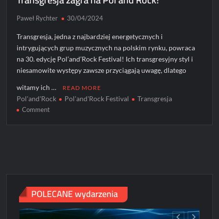
Paweł Rychter
30/04/2024
Transgresja, jedna z najbardziej energetycznych i
intrygujących grup muzycznych na polskim rynku, powraca
na 30. edycję Pol’and’Rock Festival! Ich transgresyjny styl i
niesamowite występy zawsze przyciągają uwagę, dlatego
witamy ich …
READ MORE
Pol'and'Rock
Pol'and'Rock Festival
Transgresja
on
Comment
Transgresja
zagra
na
Pol’and’Rock!
POLECANE wydarzenia