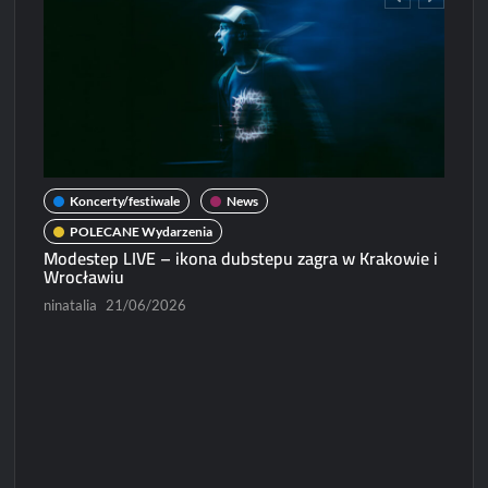
Koncerty/festiwale
News
POLECANE Wydarzenia
Modestep LIVE – ikona dubstepu zagra w Krakowie i
Wrocławiu
ninatalia
21/06/2026
N
Micha
Paweł