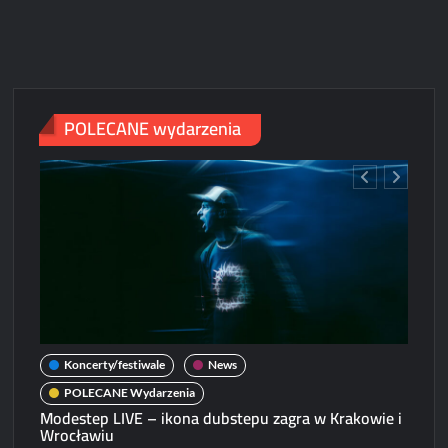
2024
w
Poznaniu,
dzień
pierwszy
POLECANE wydarzenia
[ZDJĘCIA]
Koncerty/festiwale
News
POLECANE Wydarzenia
Modestep LIVE – ikona dubstepu zagra w Krakowie i
Wrocławiu