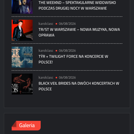
THE WEEKND – SPEKTAKULARNE WIDOWISKO
PODCZAS DRUGIEJ NOCY W WARSZAWIE
karolciasc
06/08/2026
TR/ST W WARSZAWIE – NOWA MUZYKA, NOWA
OPRAWA
karolciasc
06/08/2026
TÝR + TWILIGHT FORCE NA KONCERCIE W
POLSCE!
karolciasc
06/08/2026
BLACK VEIL BRIDES NA DWÓCH KONCERTACH W
POLSCE
Galeria