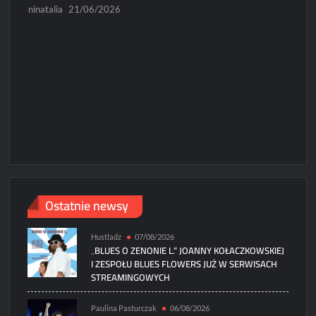
ninatalia
21/06/2026
N
Micha
Paweł
Ostatnie newsy
Hustladz
07/08/2026
„BLUES O ZENONIE L.” JOANNY KOŁACZKOWSKIEJ
I ZESPOŁU BLUES FLOWERS JUŻ W SERWISACH
STREAMINGOWYCH
Paulina Pasturczak
06/08/2026