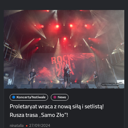
2
Poznań
[ZDJĘCIA]
Koncerty/festiwale
News
Proletaryat wraca z nową siłą i setlistą!
Rusza trasa „Samo Zło”!
ninatalia
27/09/2024