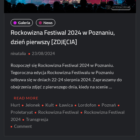
Galeria
News
Rockowizna Festiwal 2024 w Poznaniu,
dzień pierwszy [ZDJĘCIA]
ninatalia
23/08/2024
Rozpoczęł się Rockowizna Festiwal 2024 w Poznaniu.
Tegoroczna edycja Rockowizna Festiwalu w Poznaniu
odbywa się w dniach 22-24 sierpnia 2024. Zapraszamy do
obejrzenia zdjęć z pierwszego dnia, kiedy na scenie …
READ MORE
Hurt
Jelonek
Kult
Ławica
Lordofon
Poznań
Proletaryat
Rockowizna Festiwal
Rockowizna Festiwal
2024
Transgresja
on
Comment
Rockowizna
Festiwal