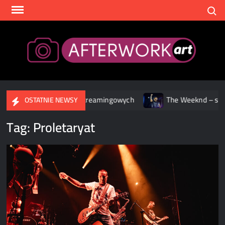
Skip
Search
to
content
After
ers już w serwisach streamingowych
The Weeknd – spektakul
OSTATNIE NEWSY
Tag:
Proletaryat