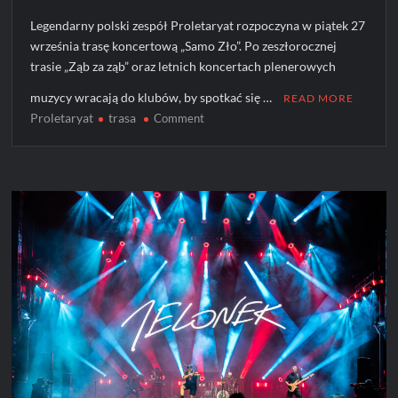
Legendarny polski zespół Proletaryat rozpoczyna w piątek 27
września trasę koncertową „Samo Zło”. Po zeszłorocznej
trasie „Ząb za ząb” oraz letnich koncertach plenerowych
muzycy wracają do klubów, by spotkać się …
READ MORE
Proletaryat
trasa
on
Comment
Proletaryat
wraca
z
nową
siłą
i
setlistą!
Rusza
trasa
„Samo
Zło”!