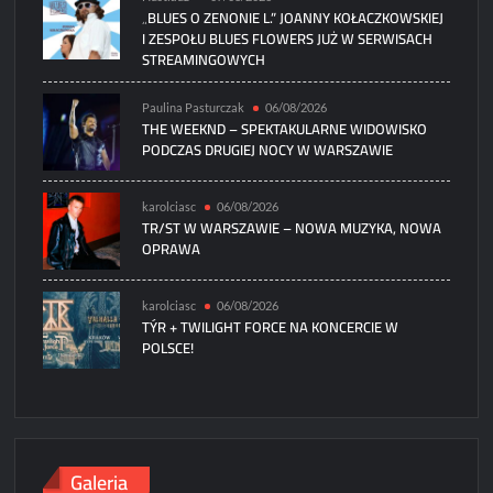
„BLUES O ZENONIE L.” JOANNY KOŁACZKOWSKIEJ
I ZESPOŁU BLUES FLOWERS JUŻ W SERWISACH
STREAMINGOWYCH
Paulina Pasturczak
06/08/2026
THE WEEKND – SPEKTAKULARNE WIDOWISKO
PODCZAS DRUGIEJ NOCY W WARSZAWIE
karolciasc
06/08/2026
TR/ST W WARSZAWIE – NOWA MUZYKA, NOWA
OPRAWA
karolciasc
06/08/2026
TÝR + TWILIGHT FORCE NA KONCERCIE W
POLSCE!
Galeria