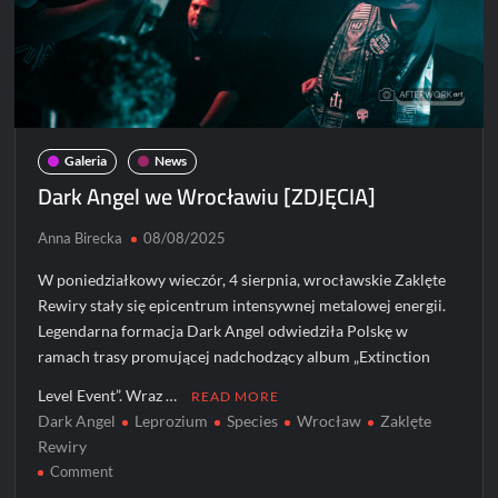
Galeria
News
Dark Angel we Wrocławiu [ZDJĘCIA]
Anna Birecka
08/08/2025
W poniedziałkowy wieczór, 4 sierpnia, wrocławskie Zaklęte
Rewiry stały się epicentrum intensywnej metalowej energii.
Legendarna formacja Dark Angel odwiedziła Polskę w
ramach trasy promującej nadchodzący album „Extinction
Level Event”. Wraz …
READ MORE
Dark Angel
Leprozium
Species
Wrocław
Zaklęte
Rewiry
on
Comment
Dark