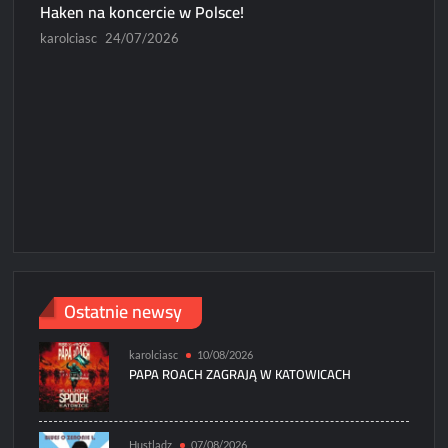
Haken na koncercie w Polsce!
karolciasc
24/07/2026
Ko
P
Modes
Wroc
ninata
Ostatnie newsy
karolciasc
10/08/2026
PAPA ROACH ZAGRAJĄ W KATOWICACH
Hustladz
07/08/2026