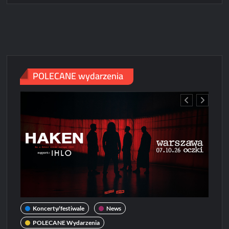
Angel
we
Wrocławiu
[ZDJĘCIA]
POLECANE wydarzenia
Koncerty/festiwale
News
POLECANE Wydarzenia