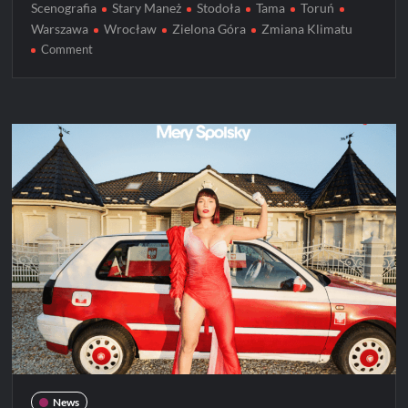
Scenografia
Stary Maneż
Stodoła
Tama
Toruń
Warszawa
Wrocław
Zielona Góra
Zmiana Klimatu
on
Comment
Mery
Spolsky
wyrusza
w
trasę
“PO
POLSCE
TOUR”
News