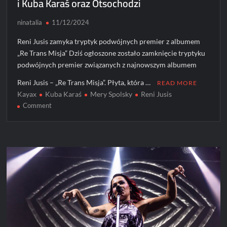
i Kuba Karaś oraz Otsochodzi
ninatalia
11/12/2024
Reni Jusis zamyka tryptyk podwójnych premier z albumem
„Re Trans Misja” Dziś ogłoszone zostało zamknięcie tryptyku
podwójnych premier związanych z najnowszym albumem
Reni Jusis – „Re Trans Misja”. Płyta, która …
READ MORE
Kayax
Kuba Karaś
Mery Spolsky
Reni Jusis
on
Comment
„Re
Trans
Misja”
Reni
Jusis
–
dziś
zamknięcie
tryptyku
podwójnych