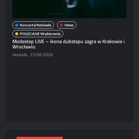
Koncerty/festiwale
News
POLECANE Wydarzenia
Modestep LIVE – ikona dubstepu zagra w Krakowie i
Wrocławiu
ninatalia
21/06/2026
N
Micha
Paweł