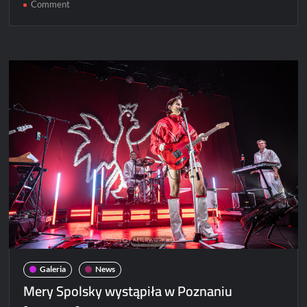
on
Comment
Męskie
Granie
2026
zagrało
w
Poznaniu
[RELACJA]
Galeria
News
Mery Spolsky wystąpiła w Poznaniu