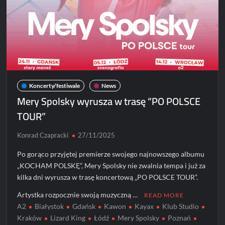
Koncerty/festiwale
News
Mery Spolsky wyrusza w trasę “PO POLSCE
TOUR”
Konrad Czapracki
27/11/2025
Po gorąco przyjętej premierze swojego najnowszego albumu
„KOCHAM POLSKĘ”, Mery Spolsky nie zwalnia tempa i już za
kilka dni wyrusza w trasę koncertową „PO POLSCE TOUR”.
Artystka rozpocznie swoją muzyczną …
READ MORE
A2
Białystok
Gdańsk
Kawon
Kayax
Klub Studio
Kraków
Lizard King
Łódź
Mery Spolsky
Poznań