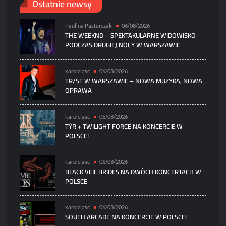
Ostatnie newsy
Paulina Pasturczak
06/08/2026
THE WEEKND – SPEKTAKULARNE WIDOWISKO
PODCZAS DRUGIEJ NOCY W WARSZAWIE
karolciasc
06/08/2026
TR/ST W WARSZAWIE – NOWA MUZYKA, NOWA
OPRAWA
karolciasc
06/08/2026
TÝR + TWILIGHT FORCE NA KONCERCIE W
POLSCE!
karolciasc
06/08/2026
BLACK VEIL BRIDES NA DWÓCH KONCERTACH W
POLSCE
karolciasc
06/08/2026
SOUTH ARCADE NA KONCERCIE W POLSCE!