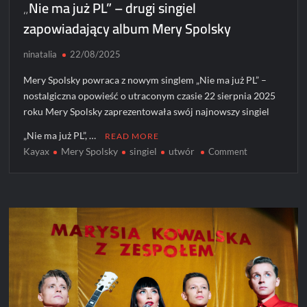
„Nie ma już PL” – drugi singiel
zapowiadający album Mery Spolsky
ninatalia
22/08/2025
Mery Spolsky powraca z nowym singlem „Nie ma już PL” –
nostalgiczna opowieść o utraconym czasie 22 sierpnia 2025
roku Mery Spolsky zaprezentowała swój najnowszy singiel
„Nie ma już PL”, …
READ MORE
Kayax
Mery Spolsky
singiel
utwór
on
Comment
„Nie
ma
już
PL”
–
drugi
singiel
zapowiadający
album
Mery