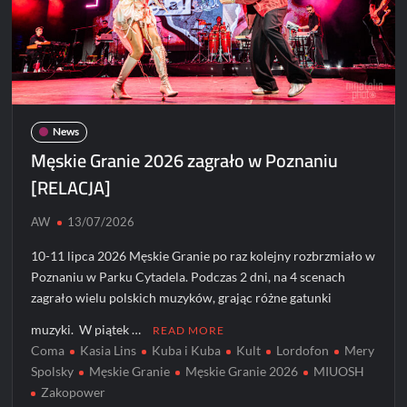
News
Męskie Granie 2026 zagrało w Poznaniu
[RELACJA]
AW
13/07/2026
10-11 lipca 2026 Męskie Granie po raz kolejny rozbrzmiało w
Poznaniu w Parku Cytadela. Podczas 2 dni, na 4 scenach
zagrało wielu polskich muzyków, grając różne gatunki
muzyki. W piątek …
READ MORE
Coma
Kasia Lins
Kuba i Kuba
Kult
Lordofon
Mery
Spolsky
Męskie Granie
Męskie Granie 2026
MIUOSH
Zakopower