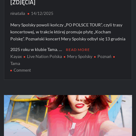
[ZDJĘCIA]
ninatalia
14/12/2025
Mery Spolsky powoli kończy „PO POLSCE TOUR”, czyli trasy
koncertowej, w trakcie której promuje płytę „Kocham
Polskę”. Poznański koncert Mery Spolsky odbył się 13 grudnia
2025 roku w klubie Tama. …
READ MORE
Kayax
Live Nation Polska
Mery Spolsky
Poznań
Tama
on
Comment
Mery
Spolsky
wystąpiła
w
Poznaniu
[ZDJĘCIA]