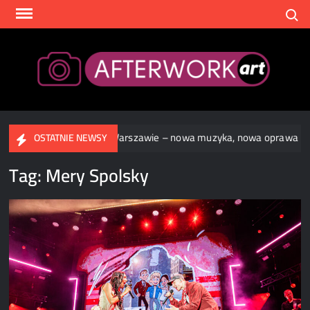
Skip
Search
to
content
After
TR/ST w Warszawie – nowa muzyka, nowa oprawa
TÝR + T
OSTATNIE NEWSY
Tag:
Mery Spolsky