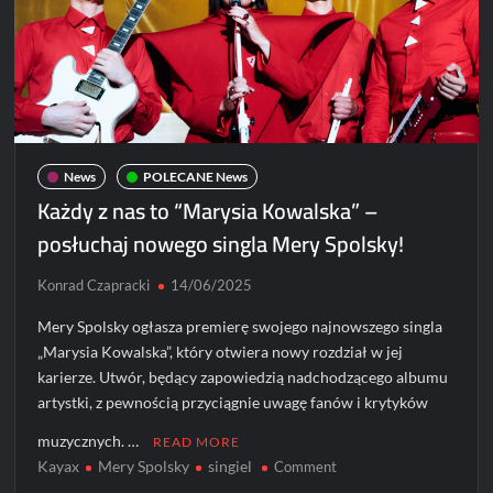
Spolsky
News
POLECANE News
Każdy z nas to “Marysia Kowalska” –
posłuchaj nowego singla Mery Spolsky!
Konrad Czapracki
14/06/2025
Mery Spolsky ogłasza premierę swojego najnowszego singla
„Marysia Kowalska”, który otwiera nowy rozdział w jej
karierze. Utwór, będący zapowiedzią nadchodzącego albumu
artystki, z pewnością przyciągnie uwagę fanów i krytyków
muzycznych. …
READ MORE
Kayax
Mery Spolsky
singiel
on
Comment
Każdy