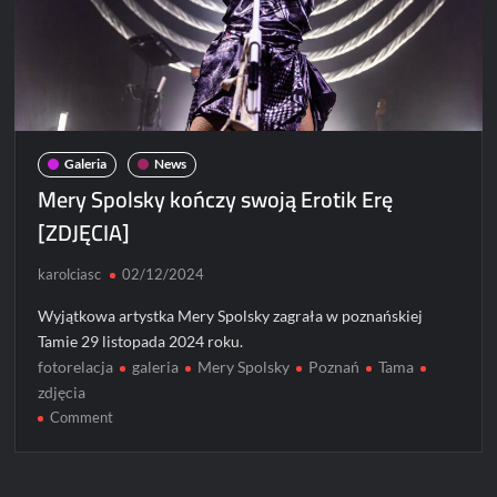
premier:
Mery
Spolsky
i
Kuba
Karaś
oraz
Galeria
News
Otsochodzi
Mery Spolsky kończy swoją Erotik Erę
[ZDJĘCIA]
karolciasc
02/12/2024
Wyjątkowa artystka Mery Spolsky zagrała w poznańskiej
Tamie 29 listopada 2024 roku.
fotorelacja
galeria
Mery Spolsky
Poznań
Tama
zdjęcia
on
Comment
Mery
Spolsky
kończy