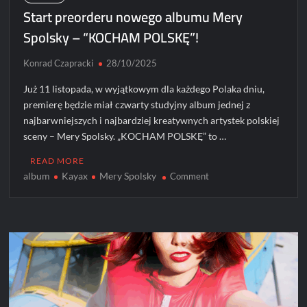
Start preorderu nowego albumu Mery
Spolsky – “KOCHAM POLSKĘ”!
Konrad Czapracki
28/10/2025
Już 11 listopada, w wyjątkowym dla każdego Polaka dniu,
premierę będzie miał czwarty studyjny album jednej z
najbarwniejszych i najbardziej kreatywnych artystek polskiej
sceny – Mery Spolsky. „KOCHAM POLSKĘ” to …
READ MORE
album
Kayax
Mery Spolsky
on
Comment
Start
preorderu
nowego
albumu
Mery
Spolsky
–
“KOCHAM