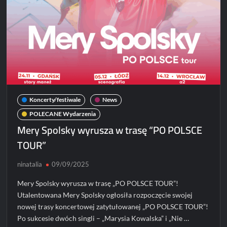
POLSKĘ”!
Koncerty/festiwale
News
POLECANE Wydarzenia
Mery Spolsky wyrusza w trasę “PO POLSCE
TOUR”
ninatalia
09/09/2025
Mery Spolsky wyrusza w trasę „PO POLSCE TOUR”!
Utalentowana Mery Spolsky ogłosiła rozpoczęcie swojej
nowej trasy koncertowej zatytułowanej „PO POLSCE TOUR”!
Po sukcesie dwóch singli – „Marysia Kowalska” i „Nie …