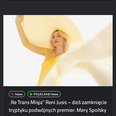
z
nas
to
“Marysia
Kowalska”
–
posłuchaj
nowego
singla
Mery
Spolsky!
News
POLECANE News
„Re Trans Misja” Reni Jusis – dziś zamknięcie
tryptyku podwójnych premier: Mery Spolsky