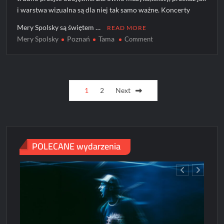
i warstwa wizualna są dla niej tak samo ważne. Koncerty
Mery Spolsky są świętem …
READ MORE
Mery Spolsky
Poznań
Tama
on
Comment
Mery
Spolsky
zagra
Posts
w
1
2
Next
Poznaniu
pagination
POLECANE wydarzenia