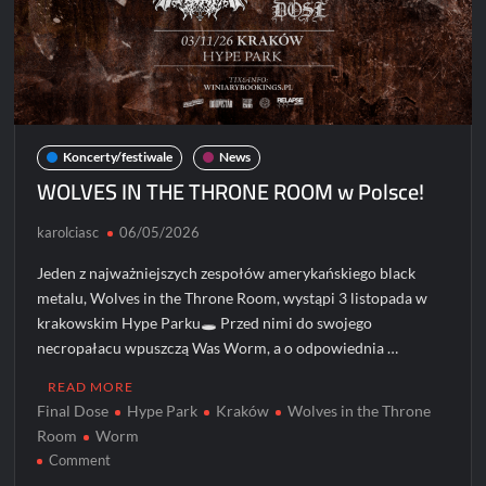
Koncerty/festiwale
News
WOLVES IN THE THRONE ROOM w Polsce!
karolciasc
06/05/2026
Jeden z najważniejszych zespołów amerykańskiego black
metalu, Wolves in the Throne Room, wystąpi 3 listopada w
krakowskim Hype Parku🕳️ Przed nimi do swojego
necropałacu wpuszczą Was Worm, a o odpowiednia …
READ MORE
Final Dose
Hype Park
Kraków
Wolves in the Throne
Room
Worm
on
Comment
WOLVES