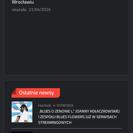
Wrocławiu
ninatalia
21/06/2026
N
Micha
Paweł
Ostatnie newsy
Hustladz
07/08/2026
„BLUES O ZENONIE L.” JOANNY KOŁACZKOWSKIEJ
I ZESPOŁU BLUES FLOWERS JUŻ W SERWISACH
STREAMINGOWYCH