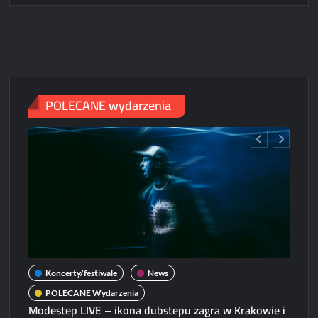
IN
THE
THRONE
ROOM
w
Polsce!
POLECANE wydarzenia
Koncerty/festiwale
News
POLECANE Wydarzenia
Modestep LIVE – ikona dubstepu zagra w Krakowie i