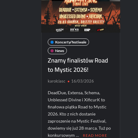
Koncerty/festiwale
News
Znamy finalistów Road
to Mystic 2026!
karolciasc
16/03/2026
DeadDue, Extensa, Schema,
Unblessed Divine i XificurK to
finałowa piątka Road to Mystic
2026. Kto z nich dostanie
zaproszenie na Mystic Festival,
dowiemy się już 28 marca. Tuż po
konkursowym …
READ MORE