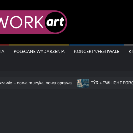
AfterWork.A
IA
POLECANE WYDARZENIA
KONCERTY/FESTIWALE
K
 – nowa muzyka, nowa oprawa
TÝR + TWILIGHT FORCE na ko