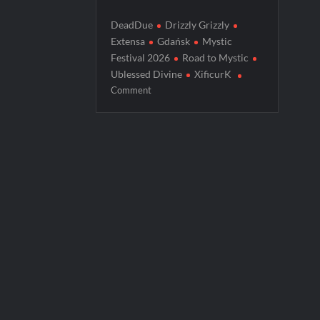
DeadDue
Drizzly Grizzly
Extensa
Gdańsk
Mystic
Festival 2026
Road to Mystic
Ublessed Divine
XificurK
on
Comment
Znamy
finalistów
Road
to
Mystic
2026!