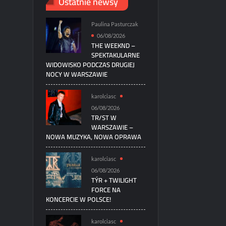
Ostatnie newsy
Paulina Pasturczak
06/08/2026
THE WEEKND –
SPEKTAKULARNE
WIDOWISKO PODCZAS DRUGIEJ
NOCY W WARSZAWIE
karolciasc
06/08/2026
TR/ST W
WARSZAWIE –
NOWA MUZYKA, NOWA OPRAWA
karolciasc
06/08/2026
TÝR + TWILIGHT
FORCE NA
KONCERCIE W POLSCE!
karolciasc