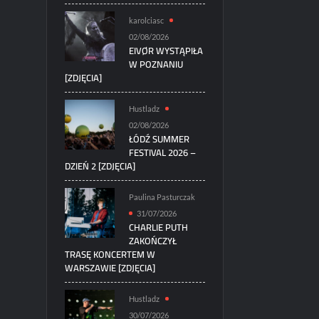
karolciasc
02/08/2026
EIVØR WYSTĄPIŁA
W POZNANIU
[ZDJĘCIA]
Hustladz
02/08/2026
ŁÓDŹ SUMMER
FESTIVAL 2026 –
DZIEŃ 2 [ZDJĘCIA]
Paulina Pasturczak
31/07/2026
CHARLIE PUTH
ZAKOŃCZYŁ
TRASĘ KONCERTEM W
WARSZAWIE [ZDJĘCIA]
Hustladz
30/07/2026