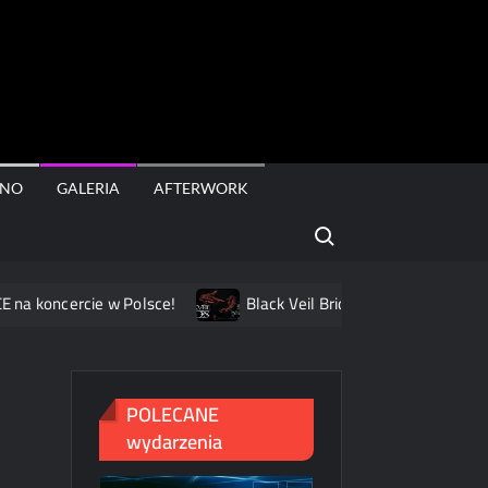
rt
INO
GALERIA
AFTERWORK
Search for:
ncercie w Polsce!
Black Veil Brides na dwóch koncertach 
POLECANE
wydarzenia