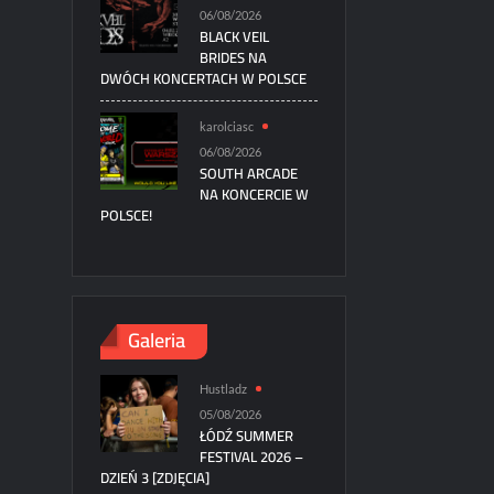
06/08/2026
BLACK VEIL
BRIDES NA
DWÓCH KONCERTACH W POLSCE
karolciasc
06/08/2026
SOUTH ARCADE
NA KONCERCIE W
POLSCE!
Galeria
Hustladz
05/08/2026
ŁÓDŹ SUMMER
FESTIVAL 2026 –
DZIEŃ 3 [ZDJĘCIA]