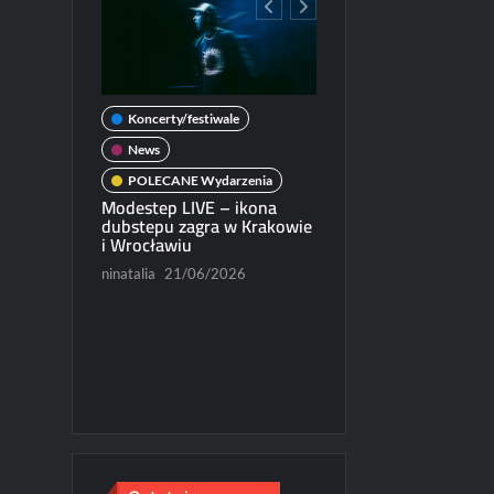
Koncerty/festiwale
wale
News
POLECANE Wydarzenia
darzenia
Modestep LIVE – ikona
ercie w
dubstepu zagra w Krakowie
News
i Wrocławiu
POLECANE Wydarzenia
/2026
ninatalia
21/06/2026
Michał Dubicki piąty w
World Trophy 2026
Paweł Rychter
07/06/202