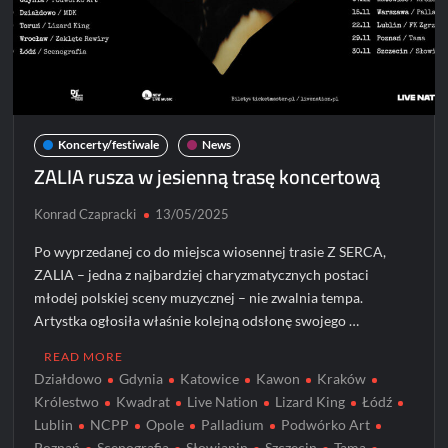
Koncerty/festiwale
News
ZALIA rusza w jesienną trasę koncertową
Konrad Czapracki
13/05/2025
Po wyprzedanej co do miejsca wiosennej trasie Z SERCA,
ZALIA – jedna z najbardziej charyzmatycznych postaci
młodej polskiej sceny muzycznej – nie zwalnia tempa.
Artystka ogłosiła właśnie kolejną odsłonę swojego …
READ MORE
Działdowo
Gdynia
Katowice
Kawon
Kraków
Królestwo
Kwadrat
Live Nation
Lizard King
Łódź
Lublin
NCPP
Opole
Palladium
Podwórko Art
Poznań
Scenografia
Słowianin
Szczecin
Tama