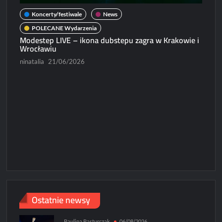
Koncerty/festiwale
News
POLECANE Wydarzenia
Modestep LIVE – ikona dubstepu zagra w Krakowie i
Wrocławiu
ninatalia
21/06/2026
N
Micha
Paweł
Ostatnie newsy
Paulina Pasturczak
06/08/2026