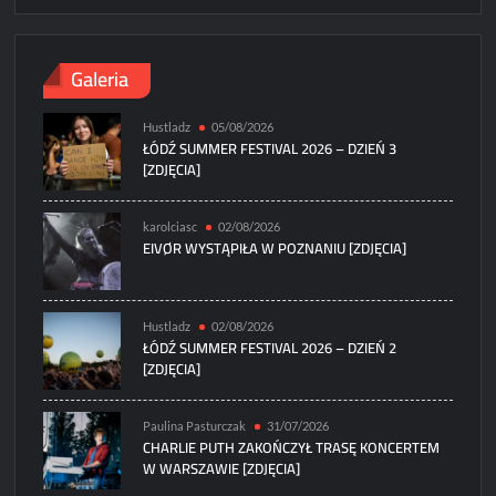
Galeria
Hustladz
05/08/2026
ŁÓDŹ SUMMER FESTIVAL 2026 – DZIEŃ 3
[ZDJĘCIA]
karolciasc
02/08/2026
EIVØR WYSTĄPIŁA W POZNANIU [ZDJĘCIA]
Hustladz
02/08/2026
ŁÓDŹ SUMMER FESTIVAL 2026 – DZIEŃ 2
[ZDJĘCIA]
Paulina Pasturczak
31/07/2026
CHARLIE PUTH ZAKOŃCZYŁ TRASĘ KONCERTEM
W WARSZAWIE [ZDJĘCIA]