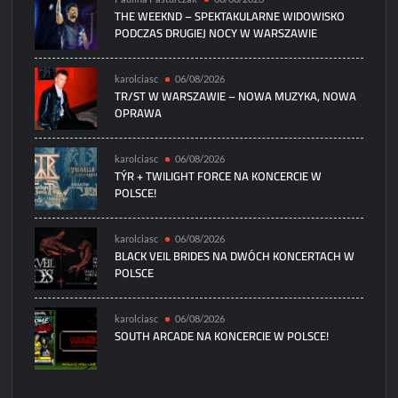
THE WEEKND – SPEKTAKULARNE WIDOWISKO
PODCZAS DRUGIEJ NOCY W WARSZAWIE
karolciasc
06/08/2026
TR/ST W WARSZAWIE – NOWA MUZYKA, NOWA
OPRAWA
karolciasc
06/08/2026
TÝR + TWILIGHT FORCE NA KONCERCIE W
POLSCE!
karolciasc
06/08/2026
BLACK VEIL BRIDES NA DWÓCH KONCERTACH W
POLSCE
karolciasc
06/08/2026
SOUTH ARCADE NA KONCERCIE W POLSCE!