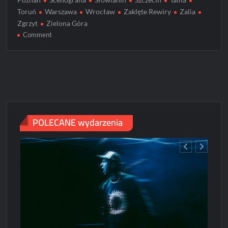
Toruń
Warszawa
Wrocław
Zaklęte Rewiry
Zalia
Zgrzyt
Zielona Góra
on
Comment
ZALIA
rusza
w
jesienną
trasę
koncertową
POLECANE wydarzenia