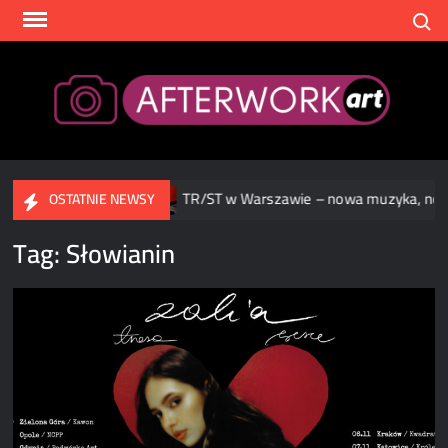
Skip
Search
to
content
After
cy w Warszawie
TR/ST w Warszawie – nowa muzyka, nowa 
OSTATNIE NEWSY
Tag:
Słowianin