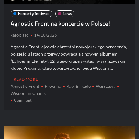
Koncerty/festiwale
News
Agnostic Front na koncercie w Polsce!
karolciasc
14/10/2025
Agnostic Front, ojcowie chrzestni nowojorskiego hardcore’a,
po sześciu latach przerwy powracają z nowym albumem
“Echoes in Eternity”. 22 lutego grupa wystąpi w warszawskim
klubie Proxima, gdzie towarzyszyć jej będą Wisdom …
READ MORE
Agnostic Front
Proxima
Raw Brigade
Warszawa
Wisdom in Chains
on
Comment
Agnostic
Front
na
koncercie
w