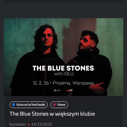
Lovejoy
w
Polsce
–
dwa
występy
w
kwietniu
Koncerty/festiwale
News
The Blue Stones w większym klubie
karolciasc
16/12/2025