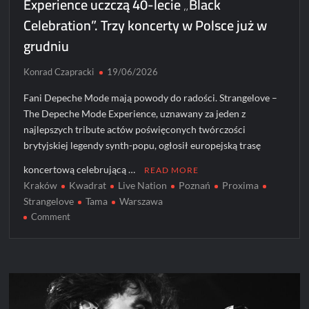
Experience uczczą 40-lecie „Black
Celebration”. Trzy koncerty w Polsce już w
grudniu
Konrad Czapracki
19/06/2026
Fani Depeche Mode mają powody do radości. Strangelove –
The Depeche Mode Experience, uznawany za jeden z
najlepszych tribute actów poświęconych twórczości
brytyjskiej legendy synth-popu, ogłosił europejską trasę
koncertową celebrującą …
READ MORE
Kraków
Kwadrat
Live Nation
Poznań
Proxima
Strangelove
Tama
Warszawa
on
Comment
Strangelove
–
The
Depeche
Mode
Experience