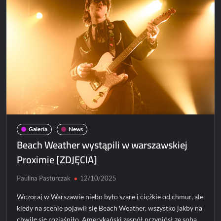
Polsce!
Galeria
News
Beach Weather wystąpili w warszawskiej
Proximie [ZDJĘCIA]
Paulina Pasturczak
12/10/2025
Wczoraj w Warszawie niebo było szare i ciężkie od chmur, ale
kiedy na scenie pojawił się Beach Weather, wszystko jakby na
chwilę się rozjaśniło. Amerykański zespół przyniósł ze sobą