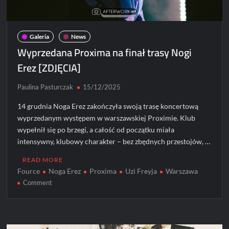
Galeria
News
Wyprzedana Proxima na finał trasy Nogi
Erez [ZDJĘCIA]
Paulina Pasturczak
15/12/2025
14 grudnia Noga Erez zakończyła swoją trasę koncertową
wyprzedanym występem w warszawskiej Proximie. Klub
wypełnił się po brzegi, a całość od początku miała
intensywny, klubowy charakter – bez zbędnych przestojów, …
READ MORE
Fource
Noga Erez
Proxima
Uzi Freyja
Warszawa
on
Comment
Wyprzedana
Proxima
na
finał