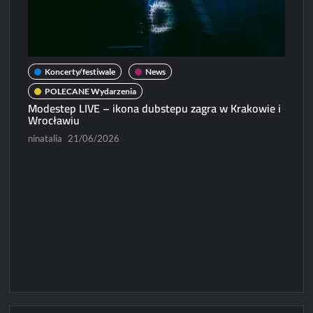
Koncerty/festiwale
News
POLECANE Wydarzenia
Modestep LIVE – ikona dubstepu zagra w Krakowie i
N
Wrocławiu
Micha
ninatalia
21/06/2026
Paweł