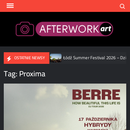
Skip
Search
to
content
After
 [ZDJĘCIA]
Łódź Summer Festival 2026 – Dzień 2 [ZDJĘCIA]
OSTATNIE NEWSY
Tag:
Proxima