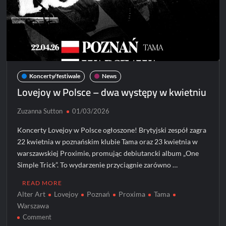
Koncerty/festiwale
News
Lovejoy w Polsce – dwa występy w kwietniu
Zuzanna Sutton
01/03/2026
Koncerty Lovejoy w Polsce ogłoszone! Brytyjski zespół zagra
22 kwietnia w poznańskim klubie Tama oraz 23 kwietnia w
warszawskiej Proximie, promując debiutancki album „One
Simple Trick”. To wydarzenie przyciągnie zarówno …
READ MORE
Alter Art
Lovejoy
Poznań
Proxima
Tama
Warszawa
on
Comment