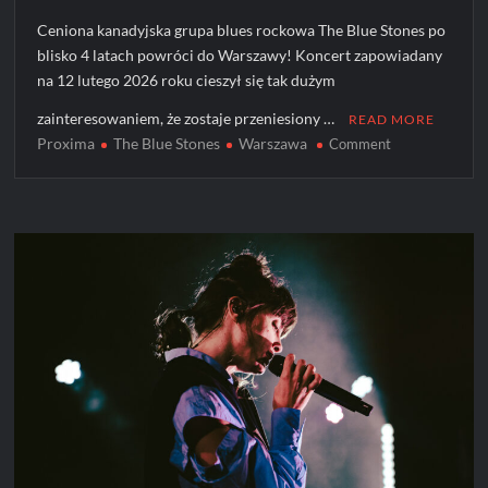
Ceniona kanadyjska grupa blues rockowa The Blue Stones po
blisko 4 latach powróci do Warszawy! Koncert zapowiadany
na 12 lutego 2026 roku cieszył się tak dużym
zainteresowaniem, że zostaje przeniesiony …
READ MORE
Proxima
The Blue Stones
Warszawa
on
Comment
The
Blue
Stones
w
większym
klubie