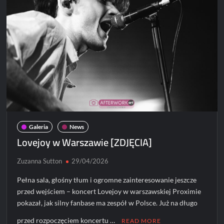
uczczą
40-
lecie
„Black
Celebration”.
Trzy
koncerty
w
Polsce
już
w
Galeria
News
grudniu
Lovejoy w Warszawie [ZDJĘCIA]
Zuzanna Sutton
29/04/2026
Pełna sala, głośny tłum i ogromne zainteresowanie jeszcze
przed wejściem – koncert Lovejoy w warszawskiej Proximie
pokazał, jak silny fanbase ma zespół w Polsce. Już na długo
przed rozpoczęciem koncertu …
READ MORE