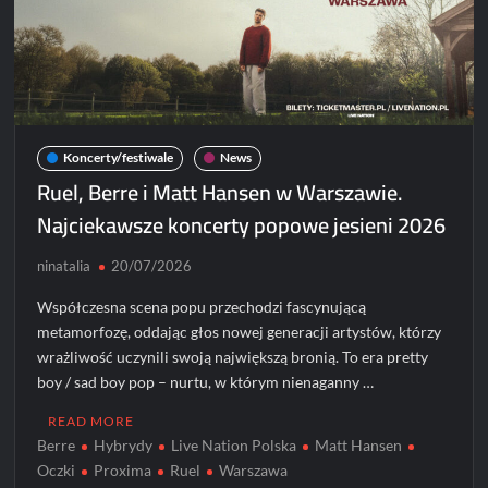
Koncerty/festiwale
News
Ruel, Berre i Matt Hansen w Warszawie.
Najciekawsze koncerty popowe jesieni 2026
ninatalia
20/07/2026
Współczesna scena popu przechodzi fascynującą
metamorfozę, oddając głos nowej generacji artystów, którzy
wrażliwość uczynili swoją największą bronią. To era pretty
boy / sad boy pop – nurtu, w którym nienaganny …
READ MORE
Berre
Hybrydy
Live Nation Polska
Matt Hansen
Oczki
Proxima
Ruel
Warszawa