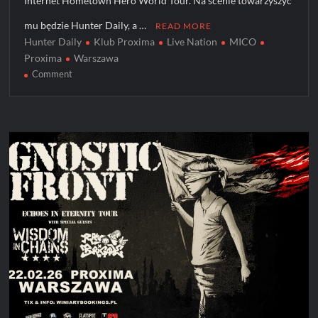
Internet Hometown Hero World Tour. Na scenie towarzyszyć
mu będzie Hunter Daily, a …
READ MORE
Hunter Daily
Klub Proxima
Live Nation
MICO
Proxima
Warszawa
on
Comment
MICO
z
koncertem
w
warszawskiej
Proximie!