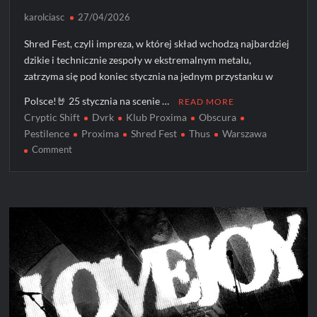
karolciasc
27/04/2026
Shred Fest, czyli impreza, w której skład wchodzą najbardziej
dzikie i technicznie zespoły w ekstremalnym metalu,
zatrzyma się pod koniec stycznia na jednym przystanku w
Polsce!🤘 25 stycznia na scenie …
READ MORE
Cryptic Shift
Dvrk
Klub Proxima
Obscura
Pestilence
Proxima
Shred Fest
Thus
Warszawa
on
Comment
Polski
przystanek
Shred
Fest!