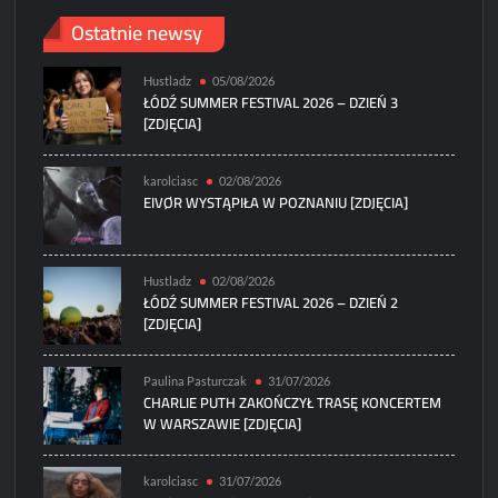
Ostatnie newsy
Hustladz
05/08/2026
ŁÓDŹ SUMMER FESTIVAL 2026 – DZIEŃ 3
[ZDJĘCIA]
karolciasc
02/08/2026
EIVØR WYSTĄPIŁA W POZNANIU [ZDJĘCIA]
Hustladz
02/08/2026
ŁÓDŹ SUMMER FESTIVAL 2026 – DZIEŃ 2
[ZDJĘCIA]
Paulina Pasturczak
31/07/2026
CHARLIE PUTH ZAKOŃCZYŁ TRASĘ KONCERTEM
W WARSZAWIE [ZDJĘCIA]
karolciasc
31/07/2026