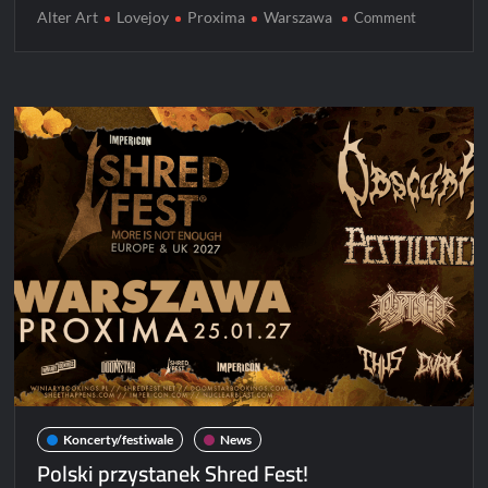
Alter Art
Lovejoy
Proxima
Warszawa
on
Comment
Lovejoy
w
Warszawie
[ZDJĘCIA]
Koncerty/festiwale
News
Polski przystanek Shred Fest!