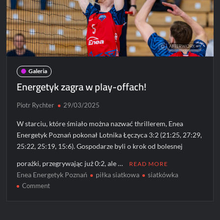
Galeria
Energetyk zagra w play-offach!
Piotr Rychter
29/03/2025
W starciu, które śmiało można nazwać thrillerem, Enea
Energetyk Poznań pokonał Lotnika Łęczyca 3:2 (21:25, 27:29,
25:22, 25:19, 15:6). Gospodarze byli o krok od bolesnej
porażki, przegrywając już 0:2, ale …
READ MORE
Enea Energetyk Poznań
piłka siatkowa
siatkówka
on
Comment
Energetyk
zagra
w