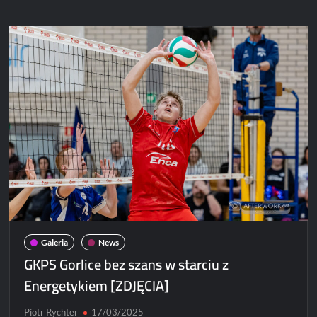
Mazowiecki
triumfuje!
[ZDJĘCIA]
Galeria
News
GKPS Gorlice bez szans w starciu z
Energetykiem [ZDJĘCIA]
Piotr Rychter
17/03/2025