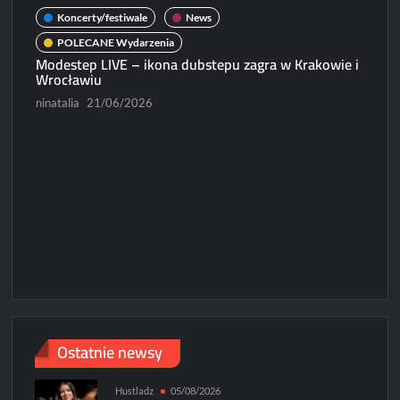
Koncerty/festiwale
News
POLECANE Wydarzenia
Modestep LIVE – ikona dubstepu zagra w Krakowie i
News
Wrocławiu
Michał Dubi
ninatalia
21/06/2026
Paweł Rychte
Ostatnie newsy
Hustladz
05/08/2026