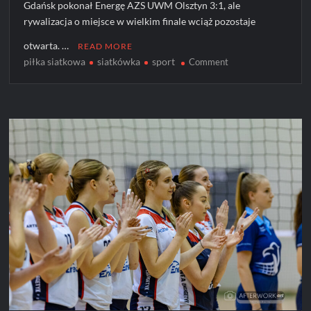
Gdańsk pokonał Energę AZS UWM Olsztyn 3:1, ale
rywalizacja o miejsce w wielkim finale wciąż pozostaje
otwarta. …
READ MORE
piłka siatkowa
siatkówka
sport
on
Comment
Trefl
Gdańsk
bliżej
finału,
ale
walka
trwa!
[ZDJĘCIA]