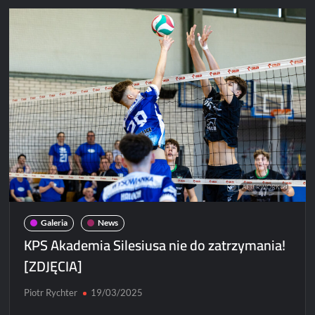
play-
offach!
Galeria
News
KPS Akademia Silesiusa nie do zatrzymania!
[ZDJĘCIA]
Piotr Rychter
19/03/2025