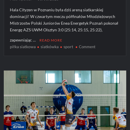
Hala Cityzen w Poznaniu była dziś areną siatkarskiej
dominacji! W czwartym meczu półfinałów Młodzieżowych
Mistrzostw Polski Juniorów Enea Energetyk Poznań pokonał
Energę AZS UWM Olsztyn 3:0 (25:14, 25:15, 25:22),
zapewniając …
READ MORE
piłka siatkowa
siatkówka
sport
on
Comment
Energetyk
Poznań
melduje
się
w
finale!
[ZDJĘCIA]