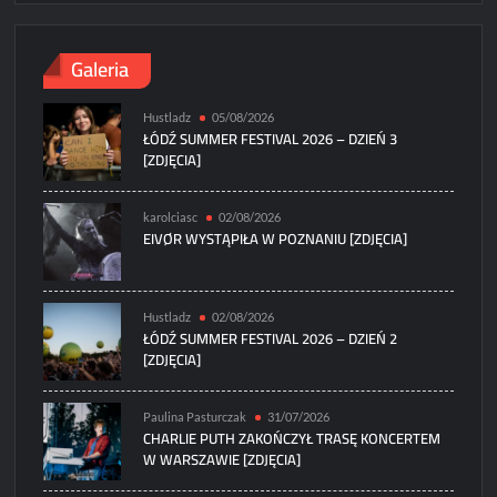
Galeria
Hustladz
05/08/2026
ŁÓDŹ SUMMER FESTIVAL 2026 – DZIEŃ 3
[ZDJĘCIA]
karolciasc
02/08/2026
EIVØR WYSTĄPIŁA W POZNANIU [ZDJĘCIA]
Hustladz
02/08/2026
ŁÓDŹ SUMMER FESTIVAL 2026 – DZIEŃ 2
[ZDJĘCIA]
Paulina Pasturczak
31/07/2026
CHARLIE PUTH ZAKOŃCZYŁ TRASĘ KONCERTEM
W WARSZAWIE [ZDJĘCIA]