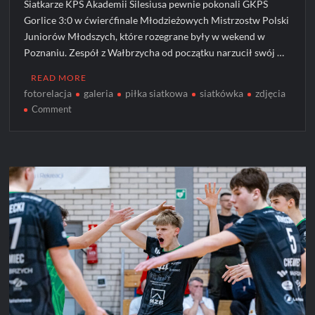
Siatkarze KPS Akademii Silesiusa pewnie pokonali GKPS
Gorlice 3:0 w ćwierćfinale Młodzieżowych Mistrzostw Polski
Juniorów Młodszych, które rozegrane były w wekend w
Poznaniu. Zespół z Wałbrzycha od początku narzucił swój …
READ MORE
fotorelacja
galeria
piłka siatkowa
siatkówka
zdjęcia
on
Comment
KPS
Akademia
Silesiusa
nie
do
zatrzymania!
[ZDJĘCIA]