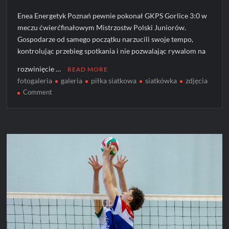
Enea Energetyk Poznań pewnie pokonał GKPS Gorlice 3:0 w
meczu ćwierćfinałowym Mistrzostw Polski Juniorów.
Gospodarze od samego początku narzucili swoje tempo,
kontrolując przebieg spotkania i nie pozwalając rywalom na
rozwinięcie …
READ MORE
fotogaleria
galeria
piłka siatkowa
siatkówka
zdjęcia
on
Comment
GKPS
Gorlice
bez
szans
w
starciu
z
Energetykiem
[ZDJĘCIA]