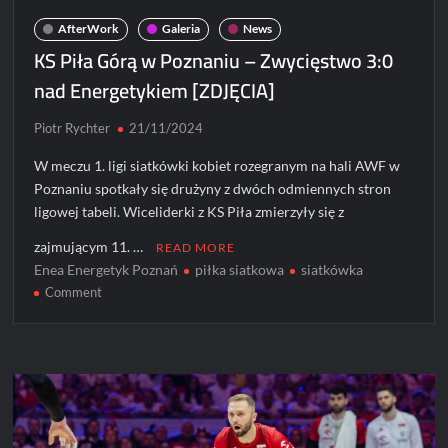
AfterWork
Galeria
News
KS Piła Górą w Poznaniu – Zwycięstwo 3:0
nad Energetykiem [ZDJĘCIA]
Piotr Rychter
21/11/2024
W meczu 1. ligi siatkówki kobiet rozegranym na hali AWF w
Poznaniu spotkały się drużyny z dwóch odmiennych stron
ligowej tabeli. Wiceliderki z KS Piła zmierzyły się z
zajmującym 11. …
READ MORE
Enea Energetyk Poznań
piłka siatkowa
siatkówka
on
Comment
KS
Piła
Górą
w
Poznaniu
–
Zwycięstwo