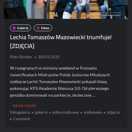
Galeria
News
Lechia Tomaszów Mazowiecki triumfuje!
[ZDJĘCIA]
Piotr Rychter
18/03/2025
W rozegranych w miniony weekend w Poznaniu
ćwierćfinałach Mistrzostw Polski Juniorów Młodszych
siatkarze Lechii Tomaszów Mazowiecki pokazali klasę,
pokonując KPS Akademię Silesiusa 3:0. Od pierwszego
gwizdka dominowali na parkiecie, skutecznie …
READ MORE
fotogaleria
galeria
piłka siatkowa
siatkówka
zdjęcia
on
Comment
Lechia
Tomaszów