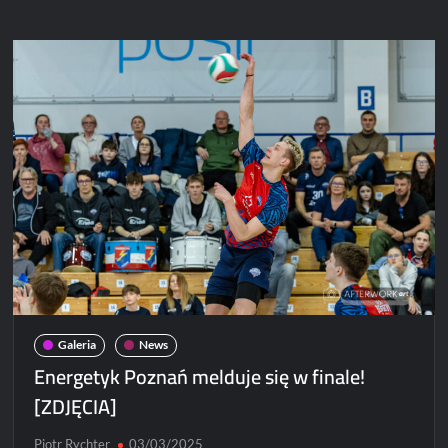
Wrocław
kończy
turniej
zwycięstwem
Galeria
News
Energetyk Poznań melduje się w finale!
[ZDJĘCIA]
Piotr Rychter
03/03/2025