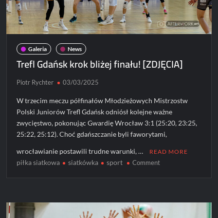
Galeria
News
Trefl Gdańsk krok bliżej finału! [ZDJĘCIA]
Piotr Rychter
03/03/2025
W trzecim meczu półfinałów Młodzieżowych Mistrzostw
Polski Juniorów Trefl Gdańsk odniósł kolejne ważne
zwycięstwo, pokonując Gwardię Wrocław 3:1 (25:20, 23:25,
25:22, 25:12). Choć gdańszczanie byli faworytami,
wrocławianie postawili trudne warunki, …
READ MORE
piłka siatkowa
siatkówka
sport
on
Comment
Trefl
Gdańsk
krok
bliżej
finału!