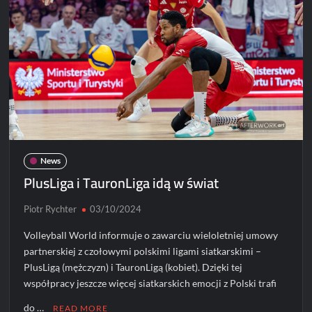
3:0
nad
Energetykiem
[ZDJĘCIA]
News
PlusLiga i TauronLiga idą w świat
Piotr Rychter
03/10/2024
Volleyball World informuje o zawarciu wieloletniej umowy
partnerskiej z czołowymi polskimi ligami siatkarskimi –
PlusLigą (mężczyzn) i TauronLigą (kobiet). Dzięki tej
współpracy jeszcze więcej siatkarskich emocji z Polski trafi
do …
READ MORE