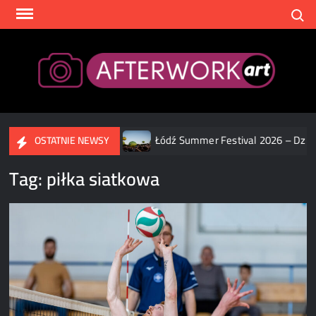
Skip
Search
to
content
After
DJĘCIA]
Łódź Summer Festival 2026 – Dzień 2 [ZDJĘCIA]
OSTATNIE NEWSY
Tag:
piłka siatkowa