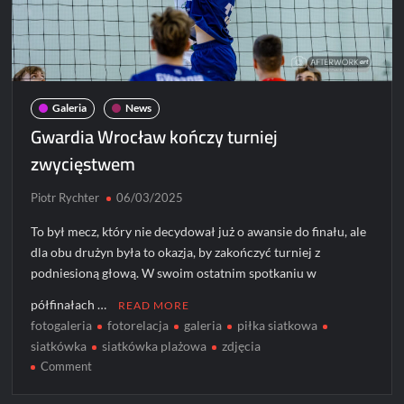
Galeria
News
Gwardia Wrocław kończy turniej
zwycięstwem
Piotr Rychter
06/03/2025
To był mecz, który nie decydował już o awansie do finału, ale
dla obu drużyn była to okazja, by zakończyć turniej z
podniesioną głową. W swoim ostatnim spotkaniu w
półfinałach …
READ MORE
fotogaleria
fotorelacja
galeria
piłka siatkowa
siatkówka
siatkówka plażowa
zdjęcia
on
Comment
Gwardia