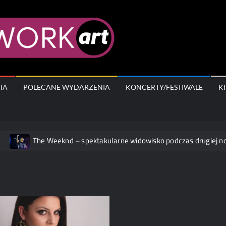
AfterWork.A
IA
POLECANE WYDARZENIA
KONCERTY/FESTIWALE
K
The Weeknd – spektakularne widowisko podczas drugiej nocy 