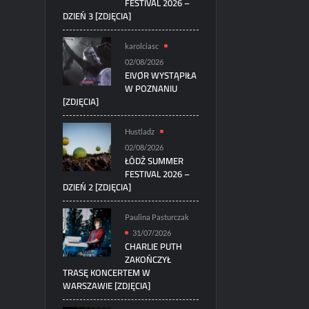
FESTIVAL 2026 –
DZIEŃ 3 [ZDJĘCIA]
karolciasc
02/08/2026
EIVØR WYSTĄPIŁA
W POZNANIU
[ZDJĘCIA]
Hustladz
02/08/2026
ŁÓDŹ SUMMER
FESTIVAL 2026 –
DZIEŃ 2 [ZDJĘCIA]
Paulina Pasturczak
31/07/2026
CHARLIE PUTH
ZAKOŃCZYŁ
TRASĘ KONCERTEM W
WARSZAWIE [ZDJĘCIA]