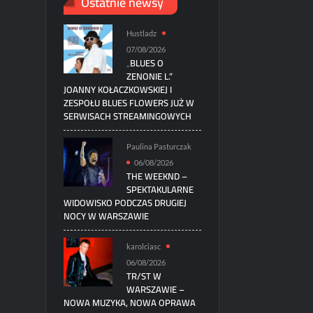
Ostatnie newsy
Hustladz
07/08/2026
„BLUES O
ZENONIE L.”
JOANNY KOŁACZKOWSKIEJ I
ZESPOŁU BLUES FLOWERS JUŻ W
SERWISACH STREAMINGOWYCH
Paulina Pasturczak
06/08/2026
THE WEEKND –
SPEKTAKULARNE
WIDOWISKO PODCZAS DRUGIEJ
NOCY W WARSZAWIE
karolciasc
06/08/2026
TR/ST W
WARSZAWIE –
NOWA MUZYKA, NOWA OPRAWA