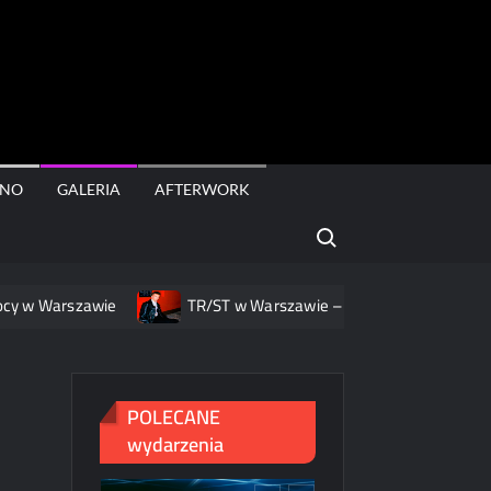
rt
INO
GALERIA
AFTERWORK
Search for:
w Warszawie
TR/ST w Warszawie – nowa muzyka, nowa opr
POLECANE
wydarzenia