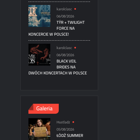
karolciasc
06/08/2026
TÝR + TWILIGHT
FORCE NA
KONCERCIE W POLSCE!
karolciasc
06/08/2026
BLACK VEIL
BRIDES NA
DWÓCH KONCERTACH W POLSCE
Galeria
Hustladz
05/08/2026
ŁÓDŹ SUMMER