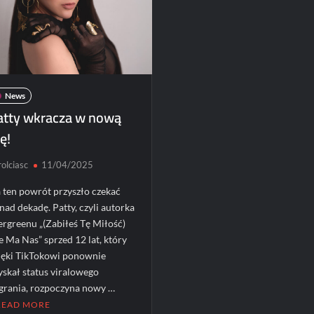
Koncerty/festiwale
Koncerty/festi
News
News
Patronat
News
atty wkracza w nową
POLECANE News
POLECANE Wy
ę!
Haken na konc
POLECANE Wydarzenia
Polsce!
ElipticTM i CentoVenti
olciasc
11/04/2025
zagrają w Poznaniu
karolciasc
24/07
Paweł Rychter
02/06/2026
 ten powrót przyszło czekać
nad dekadę. Patty, czyli autorka
ergreenu „(Zabiłeś Tę Miłość)
e Ma Nas” sprzed 12 lat, który
ięki TikTokowi ponownie
yskał status viralowego
grania, rozpoczyna nowy …
READ MORE