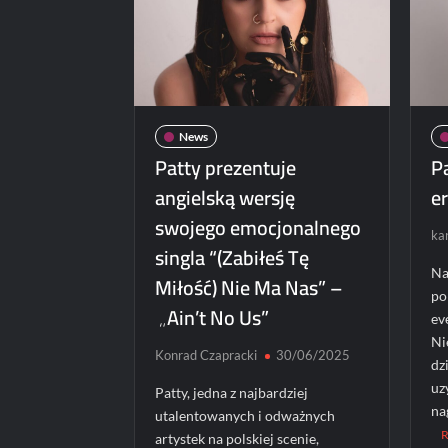
News
Patty prezentuje
P
angielską wersję
er
swojego emocjonalnego
kar
singla “(Zabiłeś Tę
Na
Miłość) Nie Ma Nas” –
po
„Ain’t No Us”
ev
Ni
Konrad Czapracki
30/06/2025
dz
uz
Patty, jedna z najbardziej
na
utalentowanych i odważnych
artystek na polskiej scenie,