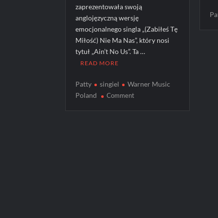
zaprezentowała swoją
Pa
anglojęzyczną wersję
emocjonalnego singla „(Zabiłeś Tę
Miłość) Nie Ma Nas”, który nosi
tytuł „Ain’t No Us”. Ta …
READ MORE
Patty
singiel
Warner Music
on
Poland
Comment
Patty
prezentuje
angielską
wersję
swojego
emocjonalnego
singla
“(Zabiłeś
Tę
Miłość)
Nie