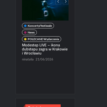
Koncerty/festiwale
wale
News
POLECANE Wydarzenia
darzenia
Modestep LIVE – ikona
ercie w
dubstepu zagra w Krakowie
News
i Wrocławiu
POLECANE Wydarzenia
/2026
ninatalia
21/06/2026
Michał Dubicki piąty w
World Trophy 2026
Paweł Rychter
07/06/202