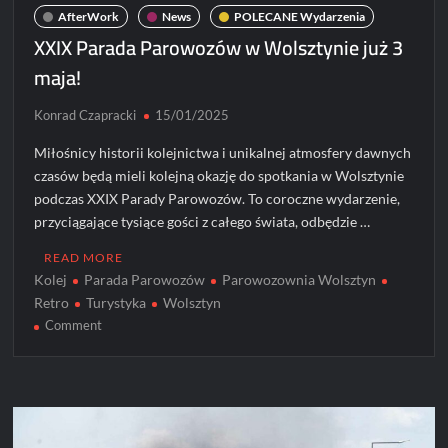
AfterWork
News
POLECANE Wydarzenia
XXIX Parada Parowozów w Wolsztynie już 3
maja!
Konrad Czapracki
15/01/2025
Miłośnicy historii kolejnictwa i unikalnej atmosfery dawnych
czasów będą mieli kolejną okazję do spotkania w Wolsztynie
podczas XXIX Parady Parowozów. To coroczne wydarzenie,
przyciągające tysiące gości z całego świata, odbędzie …
READ MORE
Kolej
Parada Parowozów
Parowozownia Wolsztyn
Retro
Turystyka
Wolsztyn
on
Comment
XXIX
Parada
Parowozów
w
Wolsztynie