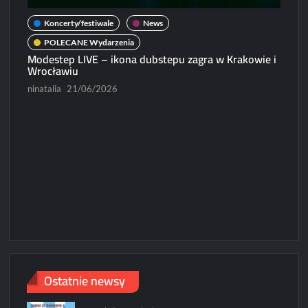
Koncerty/festiwale
News
POLECANE Wydarzenia
Modestep LIVE – ikona dubstepu zagra w Krakowie i
N
Wrocławiu
Micha
ninatalia
21/06/2026
Paweł
Ostatnie newsy