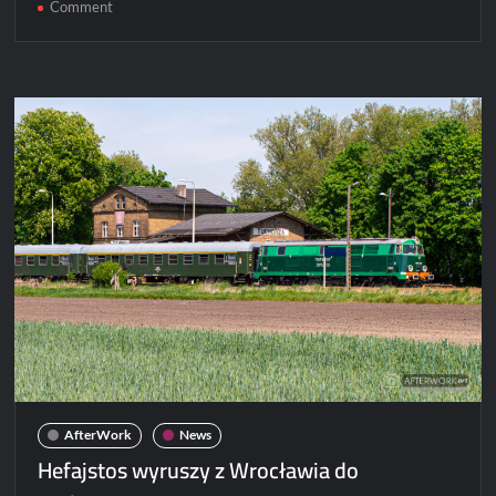
on
Comment
XXIX
Parada
Parowozów
w
Wolsztynie
–
[ZDJĘCIA]
AfterWork
News
Hefajstos wyruszy z Wrocławia do