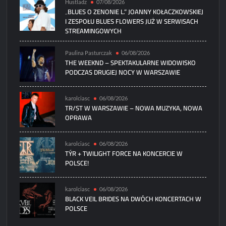
Hustladz
07/08/2026
„BLUES O ZENONIE L.” JOANNY KOŁACZKOWSKIEJ
I ZESPOŁU BLUES FLOWERS JUŻ W SERWISACH
STREAMINGOWYCH
Paulina Pasturczak
06/08/2026
THE WEEKND – SPEKTAKULARNE WIDOWISKO
PODCZAS DRUGIEJ NOCY W WARSZAWIE
karolciasc
06/08/2026
TR/ST W WARSZAWIE – NOWA MUZYKA, NOWA
OPRAWA
karolciasc
06/08/2026
TÝR + TWILIGHT FORCE NA KONCERCIE W
POLSCE!
karolciasc
06/08/2026
BLACK VEIL BRIDES NA DWÓCH KONCERTACH W
POLSCE