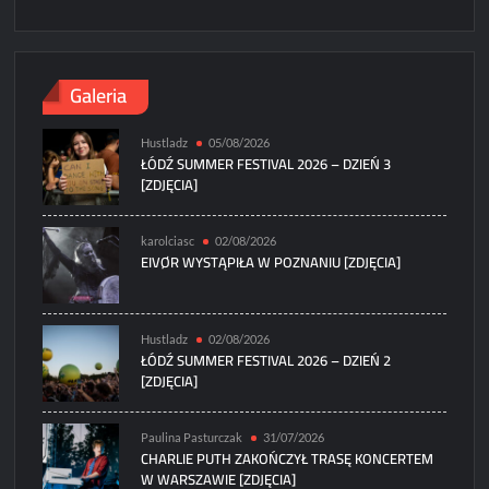
Galeria
Hustladz
05/08/2026
ŁÓDŹ SUMMER FESTIVAL 2026 – DZIEŃ 3
[ZDJĘCIA]
karolciasc
02/08/2026
EIVØR WYSTĄPIŁA W POZNANIU [ZDJĘCIA]
Hustladz
02/08/2026
ŁÓDŹ SUMMER FESTIVAL 2026 – DZIEŃ 2
[ZDJĘCIA]
Paulina Pasturczak
31/07/2026
CHARLIE PUTH ZAKOŃCZYŁ TRASĘ KONCERTEM
W WARSZAWIE [ZDJĘCIA]