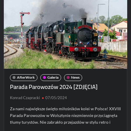
już
3
maja!
AfterWork
Galeria
News
Parada Parowozów 2024 [ZDJĘCIA]
Konrad Czapracki
07/05/2024
Za nami największe święto miłośników kolei w Polsce! XXVIII
Parada Parowozów w Wolsztynie niezmiennie przyciągnęła
tłumy turystów. Nie zabrakło przejazdów w stylu retro i