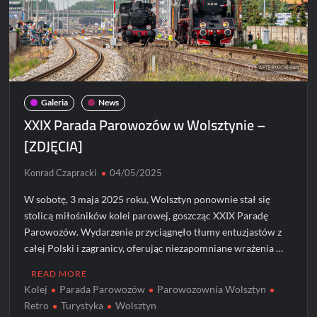
Galeria
News
XXIX Parada Parowozów w Wolsztynie –
[ZDJĘCIA]
Konrad Czapracki
04/05/2025
W sobotę, 3 maja 2025 roku, Wolsztyn ponownie stał się
stolicą miłośników kolei parowej, goszcząc XXIX Paradę
Parowozów. Wydarzenie przyciągnęło tłumy entuzjastów z
całej Polski i zagranicy, oferując niezapomniane wrażenia …
READ MORE
Kolej
Parada Parowozów
Parowozownia Wolsztyn
Retro
Turystyka
Wolsztyn