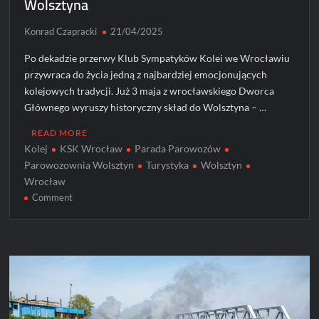
Wolsztyna
Konrad Czapracki
21/04/2025
Po dekadzie przerwy Klub Sympatyków Kolei we Wrocławiu
przywraca do życia jedną z najbardziej emocjonujących
kolejowych tradycji. Już 3 maja z wrocławskiego Dworca
Głównego wyruszy historyczny skład do Wolsztyna – …
READ MORE
Kolej
KSK Wrocław
Parada Parowozów
Parowozownia Wolsztyn
Turystyka
Wolsztyn
Wrocław
on
Comment
Hefajstos
wyruszy
z
Wrocławia
do
Wolsztyna