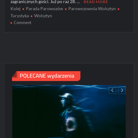
zagranicznych gości. Już po raz 28. …
READ MORE
Kolej
Parada Parowozów
Parowozownia Wolsztyn
Turystyka
Wolsztyn
on
Comment
Parada
Parowozów
2024
[ZDJĘCIA]
POLECANE wydarzenia