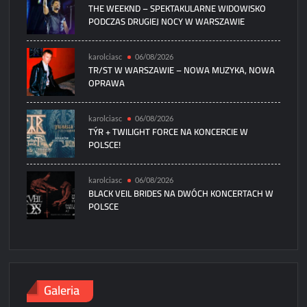
THE WEEKND – SPEKTAKULARNE WIDOWISKO
PODCZAS DRUGIEJ NOCY W WARSZAWIE
karolciasc
06/08/2026
TR/ST W WARSZAWIE – NOWA MUZYKA, NOWA
OPRAWA
karolciasc
06/08/2026
TÝR + TWILIGHT FORCE NA KONCERCIE W
POLSCE!
karolciasc
06/08/2026
BLACK VEIL BRIDES NA DWÓCH KONCERTACH W
POLSCE
Galeria