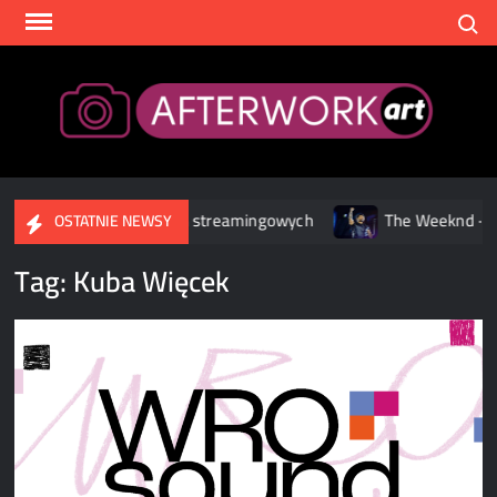
Skip
Search
to
content
After
 Flowers już w serwisach streamingowych
The Weeknd – spek
OSTATNIE NEWSY
Tag:
Kuba Więcek