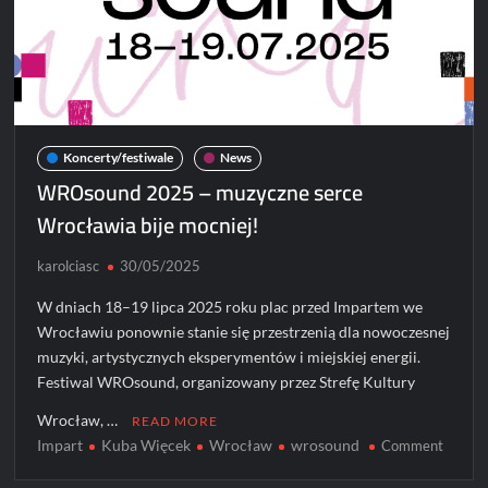
Koncerty/festiwale
News
WROsound 2025 – muzyczne serce
Wrocławia bije mocniej!
karolciasc
30/05/2025
W dniach 18–19 lipca 2025 roku plac przed Impartem we
Wrocławiu ponownie stanie się przestrzenią dla nowoczesnej
muzyki, artystycznych eksperymentów i miejskiej energii.
Festiwal WROsound, organizowany przez Strefę Kultury
Wrocław, …
READ MORE
Impart
Kuba Więcek
Wrocław
wrosound
on
Comment
WROso