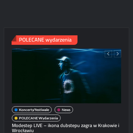
2025
–
muzyc
serce
Wrocła
bije
POLECANE wydarzenia
mocnie
Koncerty/festiwale
News
POLECANE Wydarzenia
Modestep LIVE – ikona dubstepu zagra w Krakowie i
Wrocławiu