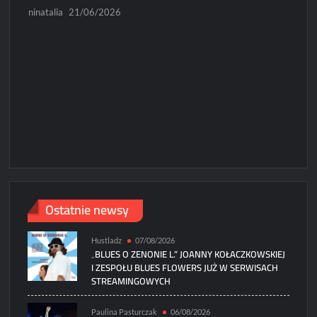
ninatalia
21/06/2026
N
Micha
Paweł
Ostatnie newsy
Hustladz
07/08/2026
„BLUES O ZENONIE L.” JOANNY KOŁACZKOWSKIEJ
I ZESPOŁU BLUES FLOWERS JUŻ W SERWISACH
STREAMINGOWYCH
Paulina Pasturczak
06/08/2026