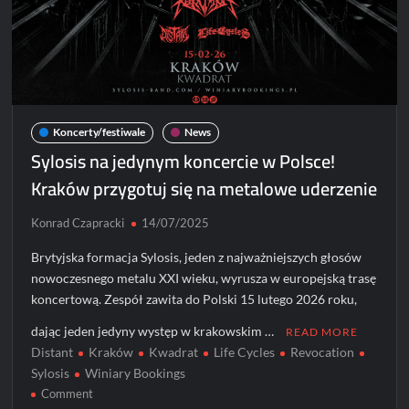
Koncerty/festiwale
News
Sylosis na jedynym koncercie w Polsce!
Kraków przygotuj się na metalowe uderzenie
Konrad Czapracki
14/07/2025
Brytyjska formacja Sylosis, jeden z najważniejszych głosów
nowoczesnego metalu XXI wieku, wyrusza w europejską trasę
koncertową. Zespół zawita do Polski 15 lutego 2026 roku,
dając jeden jedyny występ w krakowskim …
READ MORE
Distant
Kraków
Kwadrat
Life Cycles
Revocation
Sylosis
Winiary Bookings
on
Comment