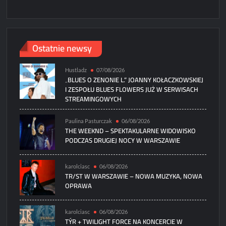
Ostatnie newsy
Hustladz
07/08/2026
„BLUES O ZENONIE L.” JOANNY KOŁACZKOWSKIEJ
I ZESPOŁU BLUES FLOWERS JUŻ W SERWISACH
STREAMINGOWYCH
Paulina Pasturczak
06/08/2026
THE WEEKND – SPEKTAKULARNE WIDOWISKO
PODCZAS DRUGIEJ NOCY W WARSZAWIE
karolciasc
06/08/2026
TR/ST W WARSZAWIE – NOWA MUZYKA, NOWA
OPRAWA
karolciasc
06/08/2026
TÝR + TWILIGHT FORCE NA KONCERCIE W