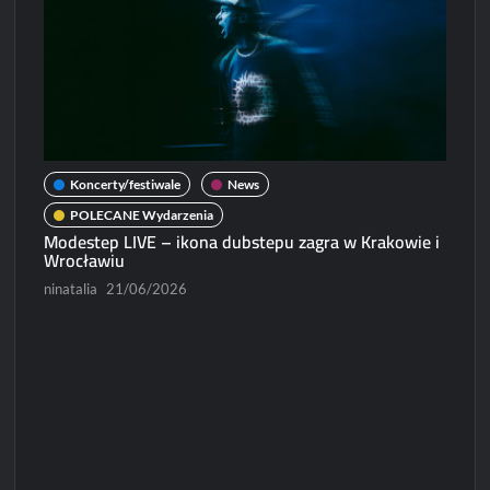
Koncerty/festiwale
News
POLECANE Wydarzenia
Modestep LIVE – ikona dubstepu zagra w Krakowie i
Wrocławiu
ninatalia
21/06/2026
N
Micha
Paweł