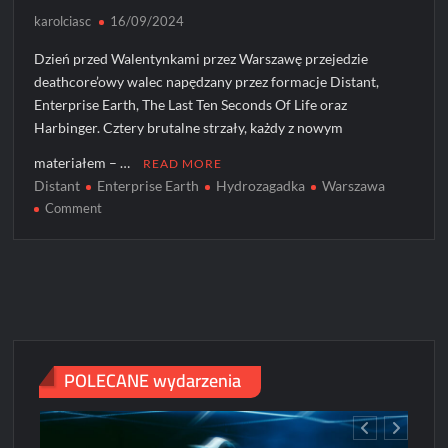
karolciasc
16/09/2024
Dzień przed Walentynkami przez Warszawę przejedzie
deathcore’owy walec napędzany przez formacje Distant,
Enterprise Earth, The Last Ten Seconds Of Life oraz
Harbinger. Cztery brutalne strzały, każdy z nowym
materiałem – …
READ MORE
Distant
Enterprise Earth
Hydrozagadka
Warszawa
on
Comment
DISTANT
+
ENTERPRISE
EARTH
–
na
jedynym
POLECANE wydarzenia
koncercie
w
Polsce!