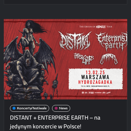
Sylosis
na
jedynym
koncercie
w
Polsce!
Kraków
przygotuj
się
na
metalowe
uderzenie
Koncerty/festiwale
News
DISTANT + ENTERPRISE EARTH – na
jedynym koncercie w Polsce!