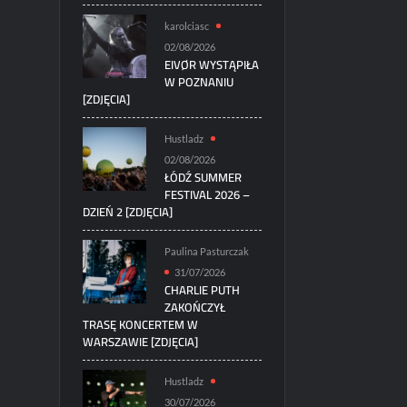
karolciasc
02/08/2026
EIVØR WYSTĄPIŁA
W POZNANIU
[ZDJĘCIA]
Hustladz
02/08/2026
ŁÓDŹ SUMMER
FESTIVAL 2026 –
DZIEŃ 2 [ZDJĘCIA]
Paulina Pasturczak
31/07/2026
CHARLIE PUTH
ZAKOŃCZYŁ
TRASĘ KONCERTEM W
WARSZAWIE [ZDJĘCIA]
Hustladz
30/07/2026