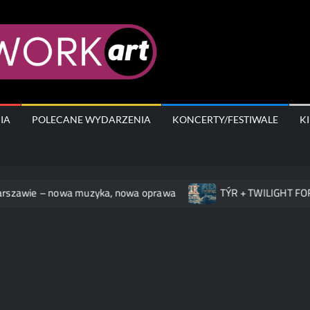
AfterWork.A
IA
POLECANE WYDARZENIA
KONCERTY/FESTIWALE
K
ie – nowa muzyka, nowa oprawa
TÝR + TWILIGHT FORCE na 