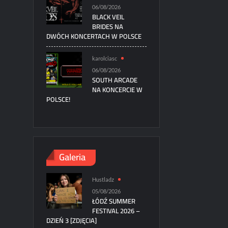
06/08/2026
BLACK VEIL
BRIDES NA
DWÓCH KONCERTACH W POLSCE
karolciasc
06/08/2026
SOUTH ARCADE
NA KONCERCIE W
POLSCE!
Galeria
Hustladz
05/08/2026
ŁÓDŹ SUMMER
FESTIVAL 2026 –
DZIEŃ 3 [ZDJĘCIA]