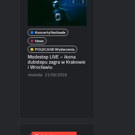
Koncerty/festiwale
wale
News
POLECANE Wydarzenia
darzenia
Modestep LIVE – ikona
ercie w
dubstepu zagra w Krakowie
News
i Wrocławiu
POLECANE Wydarzenia
/2026
ninatalia
21/06/2026
Michał Dubicki piąty w
World Trophy 2026
Paweł Rychter
07/06/202