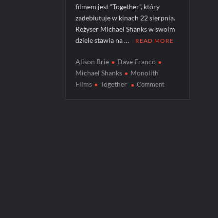
filmem jest “Together”, który
zadebiutuje w kinach 22 sierpnia.
Reżyser Michael Shanks w swoim
dziele stawia na …
READ MORE
Alison Brie
Dave Franco
Michael Shanks
Monolith
on
Films
Together
Comment
„Substancja”
była
tylko
początkiem:
Dave
Franco
i
Alison
Brie
przesuną
granicę
niewyobrażalnego