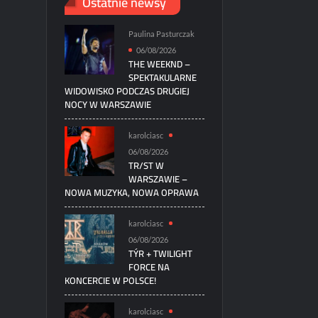
Ostatnie newsy
Paulina Pasturczak
06/08/2026
THE WEEKND –
SPEKTAKULARNE
WIDOWISKO PODCZAS DRUGIEJ
NOCY W WARSZAWIE
karolciasc
06/08/2026
TR/ST W
WARSZAWIE –
NOWA MUZYKA, NOWA OPRAWA
karolciasc
06/08/2026
TÝR + TWILIGHT
FORCE NA
KONCERCIE W POLSCE!
karolciasc