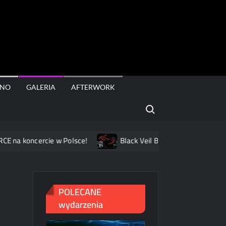
rt
INO
GALERIA
AFTERWORK
Search for:
koncercie w Polsce!
Black Veil Brides na dwóch koncertach
POLECANE
wydarzenia