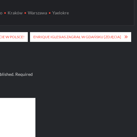
io
Kraków
Warszawa
Yaelokre
IE W POLSCE!
ENRIQUE IGLESIAS ZAGRAŁ W GDAŃSKU [ZDJĘCIA]
blished.
Required