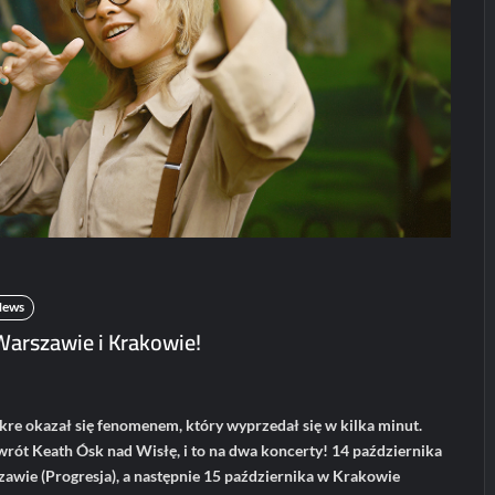
K
Koncerty/festiwale
Koncerty/festiwale
News
News
P
POLECANE
Patronat
W
Wydarzenia
Mod
POLECANE News
Haken na koncercie
ikon
w Polsce!
POLECANE
zagr
Wydarzenia
Wro
karolciasc
24/07/2026
ElipticTM i
CentoVenti zagrają
ninat
w Poznaniu
News
Warszawie i Krakowie!
Paweł Rychter
02/06/2026
re okazał się fenomenem, który wyprzedał się w kilka minut.
rót Keath Ósk nad Wisłę, i to na dwa koncerty! 14 października
awie (Progresja), a następnie 15 października w Krakowie