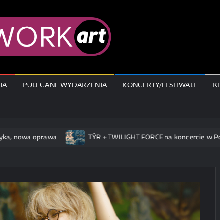
AfterWork.A
IA
POLECANE WYDARZENIA
KONCERTY/FESTIWALE
K
a oprawa
TÝR + TWILIGHT FORCE na koncercie w Polsce!