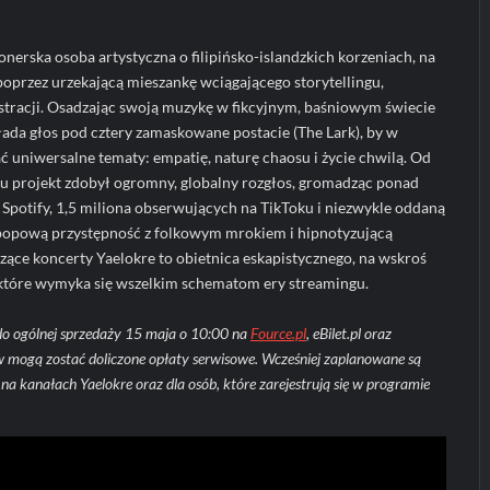
onerska osoba artystyczna o filipińsko-islandzkich korzeniach, na
 poprzez urzekającą mieszankę wciągającego storytellingu,
ustracji. Osadzając swoją muzykę w fikcyjnym, baśniowym świecie
ada głos pod cztery zamaskowane postacie (The Lark), by w
ć uniwersalne tematy: empatię, naturę chaosu i życie chwilą. Od
ku projekt zdobył ogromny, globalny rozgłos, gromadząc ponad
potify, 1,5 miliona obserwujących na TikToku i niezwykle oddaną
popową przystępność z folkowym mrokiem i hipnotyzującą
ące koncerty Yaelokre to obietnica eskapistycznego, na wskroś
 które wymyka się wszelkim schematom ery streamingu.
ą do ogólnej sprzedaży 15 maja o 10:00 na
Fource.pl
, eBilet.pl oraz
ów mogą zostać doliczone opłaty serwisowe. Wcześniej zaplanowane są
na kanałach Yaelokre oraz dla osób, które zarejestrują się w programie