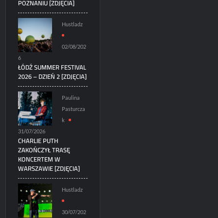
POZNANIU [ZDJĘCIA]
Hustladz
02/08/202
6
ŁÓDŹ SUMMER FESTIVAL
2026 – DZIEŃ 2 [ZDJĘCIA]
Paulina
Pasturcza
k
31/07/2026
CHARLIE PUTH
ZAKOŃCZYŁ TRASĘ
KONCERTEM W
WARSZAWIE [ZDJĘCIA]
Hustladz
30/07/202