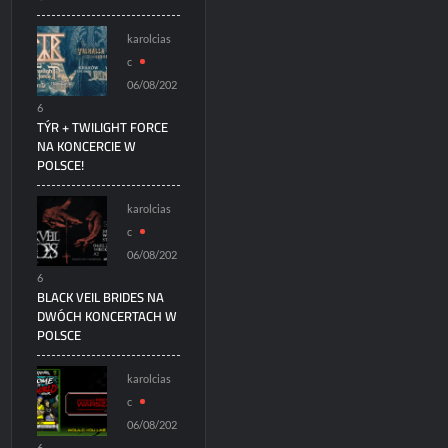
karolcias
c
06/08/202
6
TÝR + TWILIGHT FORCE
NA KONCERCIE W
POLSCE!
karolcias
c
06/08/202
6
BLACK VEIL BRIDES NA
DWÓCH KONCERTACH W
POLSCE
karolcias
c
06/08/202
6