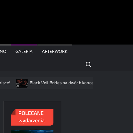
rt
INO
GALERIA
AFTERWORK
Search for:
Black Veil Brides na dwóch koncertach w Polsce
South
POLECANE
wydarzenia