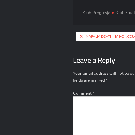
Klub Progresja
Klub Stud
Post
NAPALM DEATH NA KONCERC
navigation
Leave a Reply
Your email address will not be pu
fields are marked
*
Comment
*