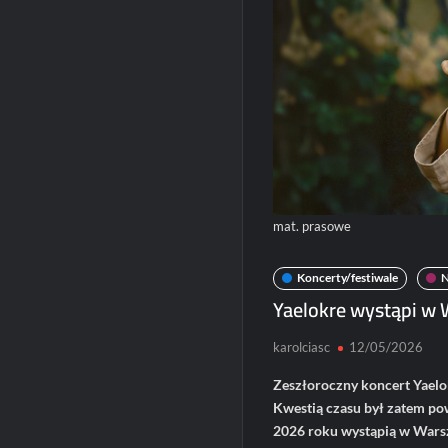
mat. prasowe
Koncerty/festiwale
Yaelokre wystąpi w 
karolciasc
12/05/2026
Zeszłoroczny koncert Yaelok
Kwestią czasu był zatem pow
2026 roku wystąpią w Warsz