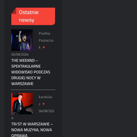
Ostatnie
newsy
Paulina
Pasturcza
k
06/08/2026
THE WEEKND –
SPEKTAKULARNE
WIDOWISKO PODCZAS
DRUGIEJ NOCY W
WARSZAWIE
karolcias
c
06/08/202
6
TR/ST W WARSZAWIE –
NOWA MUZYKA, NOWA
OPRAWA