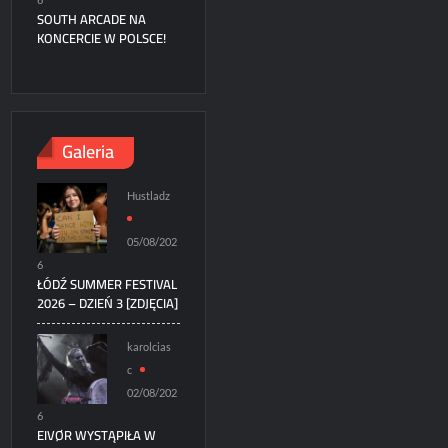
SOUTH ARCADE NA
KONCERCIE W POLSCE!
Galeria
Hustladz
05/08/202
6
ŁÓDŹ SUMMER FESTIVAL
2026 – DZIEŃ 3 [ZDJĘCIA]
karolcias
c
02/08/202
6
EIVØR WYSTĄPIŁA W