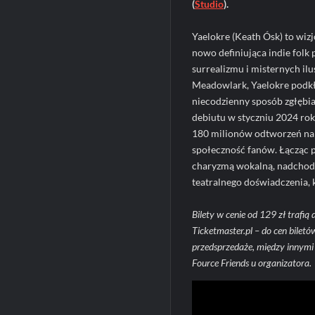
(
Studio
).
Yaelokre (Keath Ósk) to wizj
nowo definiująca indie folk
surrealizmu i misternych il
Meadowlark, Yaelokre podkł
niecodzienny sposób zgłębia
debiutu w styczniu 2024 ro
180 milionów odtworzeń na S
społeczność fanów. Łącząc 
charyzmą wokalną, nadchodz
teatralnego doświadczenia,
Bilety w cenie od 129 zł trafi
Ticketmaster.pl – do cen bilet
przedsprzedaże, między innymi 
Fource Friends u organizatora.