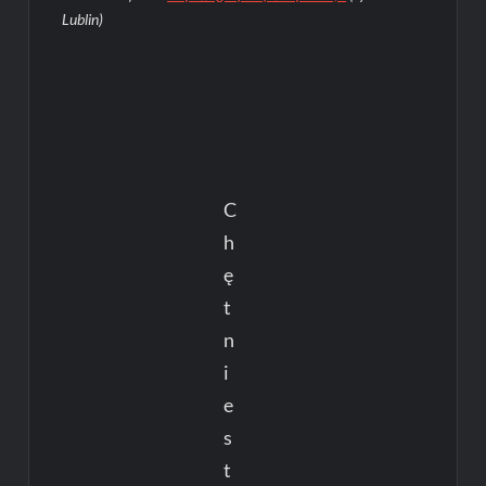
Lublin)
C
h
ę
t
n
i
e
s
t