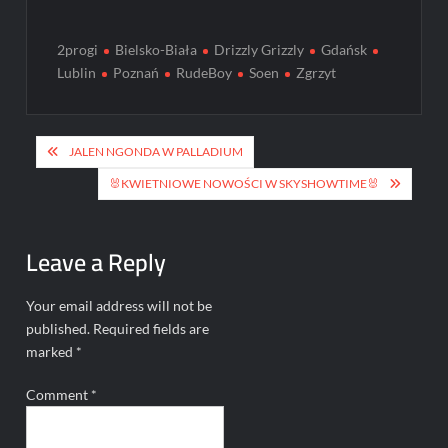
2progi
Bielsko-Biała
Drizzly Grizzly
Gdańsk
Lublin
Poznań
RudeBoy
Soen
Zgrzyt
Post
JALEN NGONDA W PALLADIUM
navigation
🐰KWIETNIOWE NOWOŚCI W SKYSHOWTIME🐰
Leave a Reply
Your email address will not be
published.
Required fields are
marked
*
Comment
*