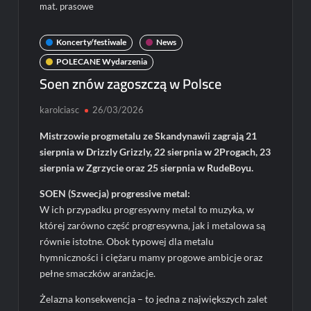
mat. prasowe
Koncerty/festiwale
News
POLECANE Wydarzenia
Soen znów zagoszczą w Polsce
karolciasc
26/03/2026
Mistrzowie progmetalu ze Skandynawii zagrają 21
sierpnia w Drizzly Grizzly, 22 sierpnia w 2Progach, 23
sierpnia w Zgrzycie oraz 25 sierpnia w RudeBoyu.
SOEN (Szwecja) progressive metal:
W ich przypadku progresywny metal to muzyka, w
której zarówno część progresywna, jak i metalowa są
równie istotne. Obok typowej dla metalu
hymniczności i ciężaru mamy progowe ambicje oraz
pełne smaczków aranżacje.
Żelazna konsekwencja – to jedna z największych zalet