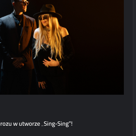
Koncerty/festi
Koncerty/festiwale
Koncerty/festiwale
News
News
News
POLECANE
POLECANE
Patronat
Wydarzenia
Wydarzenia
Modestep LIVE
POLECANE News
Haken na koncercie
ikona dubstep
w Polsce!
POLECANE
zagra w Krakow
Wydarzenia
Wrocławiu
karolciasc
24/07/2026
ElipticTM i
CentoVenti zagrają
ninatalia
21/06/
w Poznaniu
Paweł Rychter
02/06/2026
rozu w utworze „Sing-Sing”!