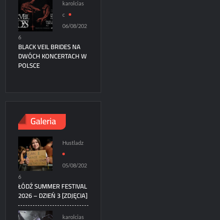
karolcias
c
06/08/202
6
BLACK VEIL BRIDES NA
DWÓCH KONCERTACH W
POLSCE
Galeria
Hustladz
05/08/202
6
ŁÓDŹ SUMMER FESTIVAL
2026 – DZIEŃ 3 [ZDJĘCIA]
karolcias