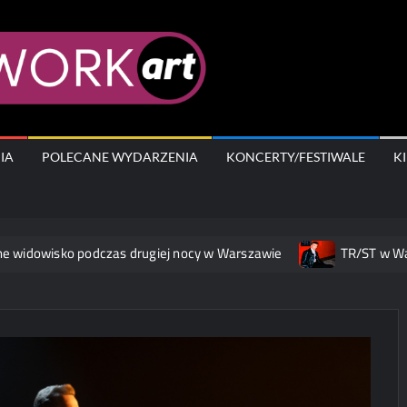
AfterWork.A
IA
POLECANE WYDARZENIA
KONCERTY/FESTIWALE
K
 podczas drugiej nocy w Warszawie
TR/ST w Warszawie – 