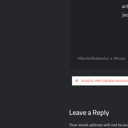
ar
je
Maryla Rodowicz
Mrozu
Post
RUSZYŁ PRE-ORDER NAJNOW
navigation
Leave a Reply
Your email address will not be pu