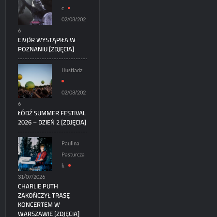
c
02/08/202
6
EIVØR WYSTĄPIŁA W
POZNANIU [ZDJĘCIA]
Hustladz
02/08/202
6
ŁÓDŹ SUMMER FESTIVAL
2026 – DZIEŃ 2 [ZDJĘCIA]
Paulina
Pasturcza
k
31/07/2026
CHARLIE PUTH
ZAKOŃCZYŁ TRASĘ
KONCERTEM W
WARSZAWIE [ZDJĘCIA]