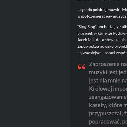
Legenda polskiej muzyki, M
współczesnej sceny muzyczne
“Sing-Sing”, pochodzący z a
piosenek w karierze Rodowi
Jacek Mikuła, a słowa napis
zapowiedzią nowego projekt
najważniejsze postaci współ
Zaproszenie na
muzyki jest jed
jest dla mnie 
Królowej imponu
zaangażowanie.
kasety, które 
przypuszczał, 
popracować, po