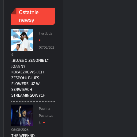
Ostatnie
newsy
Hustladz
07/08/202
6
„BLUES O ZENONIE L.”
JOANNY
KOŁACZKOWSKIEJ I
ZESPOŁU BLUES
FLOWERS JUŻ W
SERWISACH
STREAMINGOWYCH
Paulina
Pasturcza
k
06/08/2026
THE WEEKND –