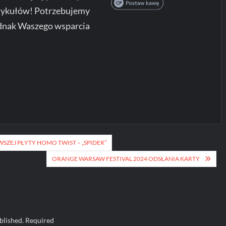
tykułów! Potrzebujemy
dnak Waszego wsparcia
SZEJ PŁYTY HOMO TWIST – „SPIDER”
ORANGE WARSAW FESTIVAL 2024 ODSŁANIA KARTY
blished.
Required