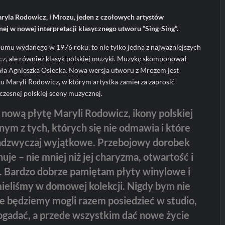
aryla Rodowicz, i Mrozu, jeden z czołowych artystów
j w nowej interpretacji klasycznego utworu “Sing-Sing”.
lbumu wydanego w 1976 roku, to nie tylko jedna z najważniejszych
cz, ale również klasyk polskiej muzyki. Muzykę skomponował
ała Agnieszka Osiecka. Nowa wersja utworu z Mrozem jest
u Maryli Rodowicz, w którym artystka zamierza zaprosić
czesnej polskiej sceny muzycznej.
 nową płytę Maryli Rodowicz, ikony polskiej
nym z tych, których się nie odmawia i które
nadzwyczaj wyjątkowe. Przebojowy dorobek
je – nie mniej niż jej charyzma, otwartość i
 Bardzo dobrze pamiętam płyty winylowe i
mieliśmy w domowej kolekcji. Nigdy bym nie
że będziemy mogli razem posiedzieć w studio,
gadać, a przede wszystkim dać nowe życie