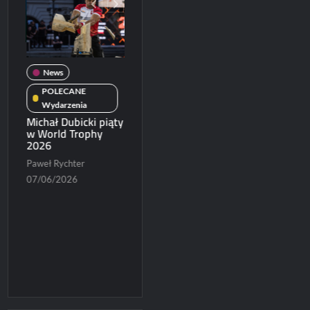
wale
News
Koncerty/festiwale
POLECANE
News
Wydarzenia
Koncerty/festiwal
Patronat
Michał Dubicki piąty
 –
News
w World Trophy
POLECANE
u
2026
ie i
Wydarzenia
Patronat
Ruszyła sprzedaż
Paweł Rychter
POLECANE News
biletów na Blues
2026
07/06/2026
Express 2026
POLECANE
Wydarzenia
Konrad Czapracki
ElipticTM i
06/06/2026
CentoVenti zagraj
w Poznaniu
Paweł Rychter
02/06/2026