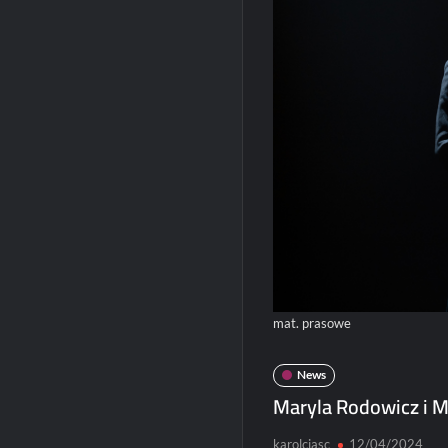
mat. prasowe
News
Maryla Rodowicz i M
karolciasc
12/04/2024