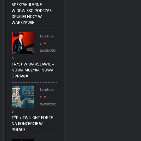
SPEKTAKULARNE
WIDOWISKO PODCZAS
DRUGIEJ NOCY W
WARSZAWIE
karolcias
c
06/08/202
6
TR/ST W WARSZAWIE –
NOWA MUZYKA, NOWA
OPRAWA
karolcias
c
06/08/202
6
TÝR + TWILIGHT FORCE
NA KONCERCIE W
POLSCE!