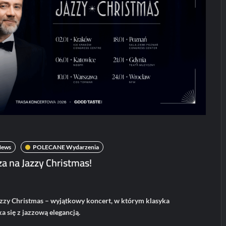
Koncerty/festiwale
Koncerty/festi
News
News
POLECANE
Patronat
Wydarzenia
POLECANE News
Haken na konce
w Polsce!
POLECANE
Wydarzenia
karolciasc
24/07
ElipticTM i
CentoVenti zagrają
w Poznaniu
News
POLECANE Wydarzenia
Paweł Rychter
a na Jazzy Christmas!
02/06/2026
zzy Christmas – wyjątkowy koncert, w którym klasyka
a się z jazzową elegancją.