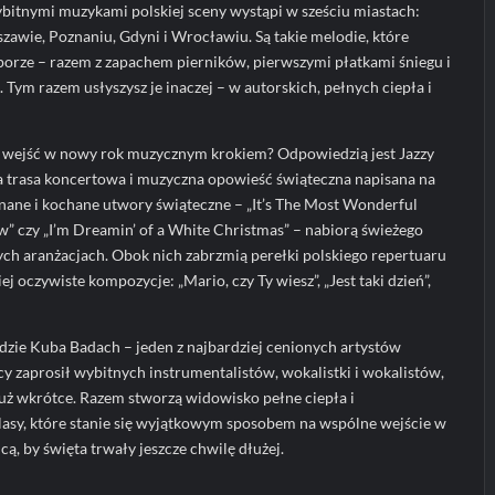
ybitnymi muzykami polskiej sceny wystąpi w sześciu miastach:
awie, Poznaniu, Gdyni i Wrocławiu. Są takie melodie, które
 porze – razem z zapachem pierników, pierwszymi płatkami śniegu i
Tym razem usłyszysz je inaczej – w autorskich, pełnych ciepła i
 i wejść w nowy rok muzycznym krokiem? Odpowiedzią jest Jazzy
a trasa koncertowa i muzyczna opowieść świąteczna napisana na
ane i kochane utwory świąteczne – „It’s The Most Wonderful
now” czy „I’m Dreamin’ of a White Christmas” – nabiorą świeżego
ych aranżacjach. Obok nich zabrzmią perełki polskiego repertuaru
j oczywiste kompozycje: „Mario, czy Ty wiesz”, „Jest taki dzień”,
ie Kuba Badach – jeden z najbardziej cenionych artystów
cy zaprosił wybitnych instrumentalistów, wokalistki i wokalistów,
uż wkrótce. Razem stworzą widowisko pełne ciepła i
asy, które stanie się wyjątkowym sposobem na wspólne wejście w
cą, by święta trwały jeszcze chwilę dłużej.