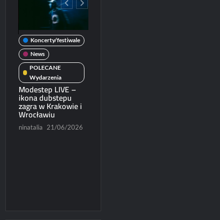
Koncerty/festiwale
wale
News
News
POLECANE
POLECANE
Wydarzenia
Koncerty/festiwal
Wydarzenia
Michał Dubicki piąty
Modestep LIVE –
News
rcie
w World Trophy
ikona dubstepu
2026
zagra w Krakowie i
Patronat
Wrocławiu
/2026
Paweł Rychter
POLECANE
Wydarzenia
ninatalia
21/06/2026
07/06/2026
Ruszyła sprzedaż
biletów na Blues
Express 2026
Konrad Czapracki
06/06/2026