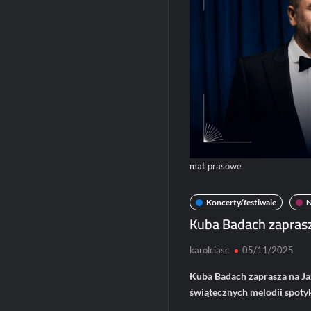
mat prasowe
Koncerty/festiwale
Kuba Badach zaprasz
karolciasc
05/11/2025
Kuba Badach zaprasza na Ja
świątecznych melodii spotyk