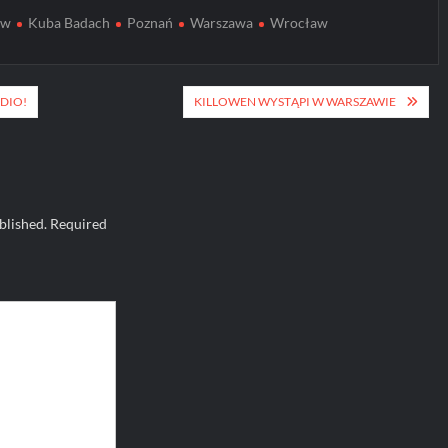
ów
Kuba Badach
Poznań
Warszawa
Wrocław
DIO!
KILLOWEN WYSTĄPI W WARSZAWIE
blished.
Required