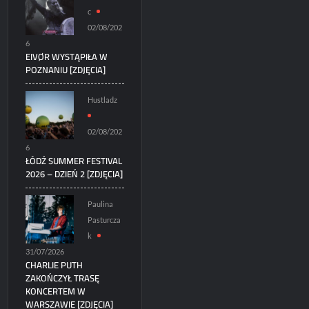
c
02/08/202
6
EIVØR WYSTĄPIŁA W
POZNANIU [ZDJĘCIA]
Hustladz
02/08/202
6
ŁÓDŹ SUMMER FESTIVAL
2026 – DZIEŃ 2 [ZDJĘCIA]
Paulina
Pasturcza
k
31/07/2026
CHARLIE PUTH
ZAKOŃCZYŁ TRASĘ
KONCERTEM W
WARSZAWIE [ZDJĘCIA]