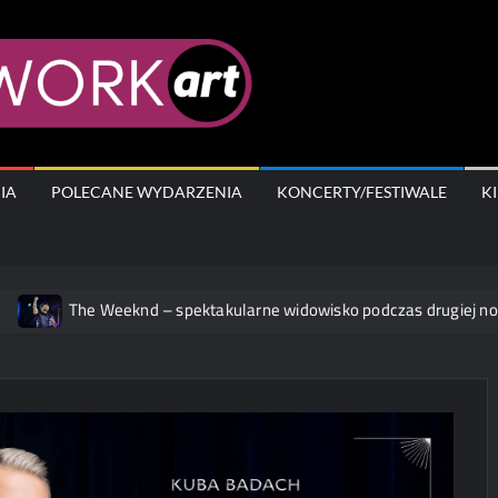
AfterWork.A
IA
POLECANE WYDARZENIA
KONCERTY/FESTIWALE
K
The Weeknd – spektakularne widowisko podczas drugiej nocy w W