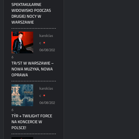
SPEKTAKULARNE
WIDOWISKO PODCZAS
DRUGIEJ NOCY W
WARSZAWIE
karolcias
c
06/08/202
6
TR/ST W WARSZAWIE –
NOWA MUZYKA, NOWA
OPRAWA
karolcias
c
06/08/202
6
TÝR + TWILIGHT FORCE
NA KONCERCIE W
POLSCE!