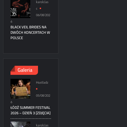
karolcias
c
06/08/202
6
BLACK VEIL BRIDES NA
DWÓCH KONCERTACH W
POLSCE
Galeria
Hustladz
05/08/202
6
ŁÓDŹ SUMMER FESTIVAL
2026 – DZIEŃ 3 [ZDJĘCIA]
karolcias