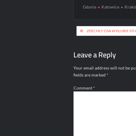
Gdynia
Katowice
Krak
Post
ZDECHŁY OSA W KLUBIE STU
navigation
Leave a Reply
Your email address will not be pu
fields are marked
*
Comment
*