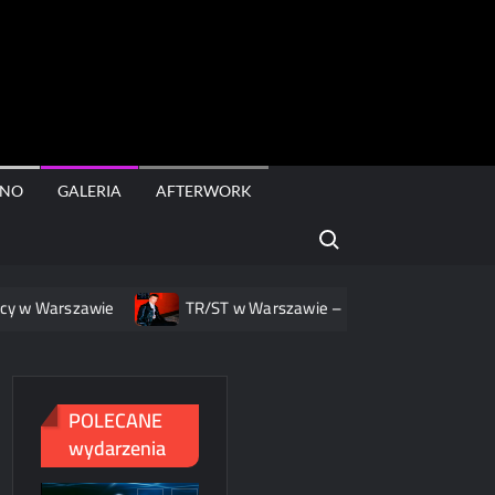
rt
INO
GALERIA
AFTERWORK
Search for:
arszawie
TR/ST w Warszawie – nowa muzyka, nowa oprawa
POLECANE
wydarzenia