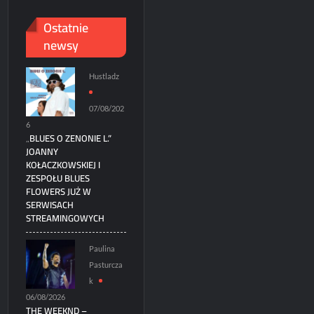
Ostatnie
newsy
Hustladz
07/08/202
6
„BLUES O ZENONIE L.”
JOANNY
KOŁACZKOWSKIEJ I
ZESPOŁU BLUES
FLOWERS JUŻ W
SERWISACH
STREAMINGOWYCH
Paulina
Pasturcza
k
06/08/2026
THE WEEKND –