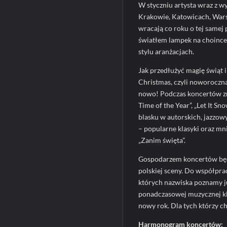
W styczniu artysta wraz z w
Krakowie, Katowicach, Warsz
wracają co roku o tej samej
światłem lampek na choince. 
stylu aranżacjach.
Jak przedłużyć magię świąt
Christmas, czyli noworoczn
nowo! Podczas koncertów zn
Time of the Year”, „Let It S
blasku w autorskich, jazzow
– popularne klasyki oraz mnie
„Zanim święta”.
Gospodarzem koncertów będz
polskiej sceny. Do współpra
których nazwiska poznamy j
ponadczasowej muzycznej kl
nowy rok. Dla tych którzy ch
Harmonogram koncertów: