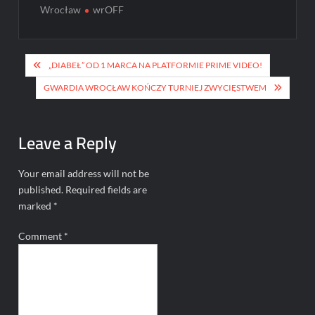
Wrocław
wrOFF
Post
„DIABEŁ” OD 1 MARCA NA PLATFORMIE PRIME VIDEO!
navigation
GWARDIA WROCŁAW KOŃCZY TURNIEJ ZWYCIĘSTWEM
Leave a Reply
Your email address will not be
published.
Required fields are
marked
*
Comment
*