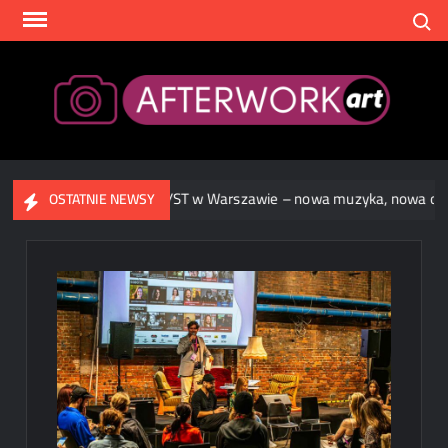
Skip
Search
to
content
After
rszawie
TR/ST w Warszawie – nowa muzyka, nowa oprawa
OSTATNIE NEWSY