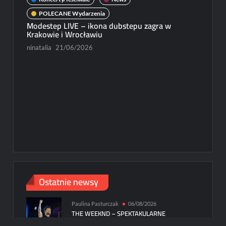
POLECANE Wydarzenia
Modestep LIVE – ikona dubstepu zagra w
Krakowie i Wrocławiu
ninatalia
21/06/2026
New
Michał
Paweł R
Ostatnie newsy
Paulina Pasturczak
06/08/2026
THE WEEKND – SPEKTAKULARNE
WIDOWISKO PODCZAS DRUGIEJ NOCY W