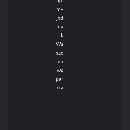
uje
my
jed
na
k
Wa
sze
go
ws
par
cia