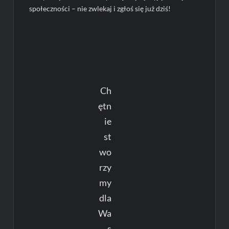
społeczności – nie zwlekaj i zgłoś się już dziś!
Ch
ętn
ie
st
wo
rzy
my
dla
Wa
s