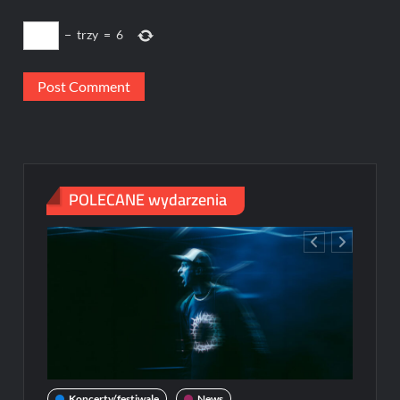
−
trzy
=
6
POLECANE wydarzenia
Koncerty/festiwale
News