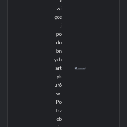
wi
ęce
j
po
do
bn
ych
art
yk
ułó
w!
Po
trz
eb