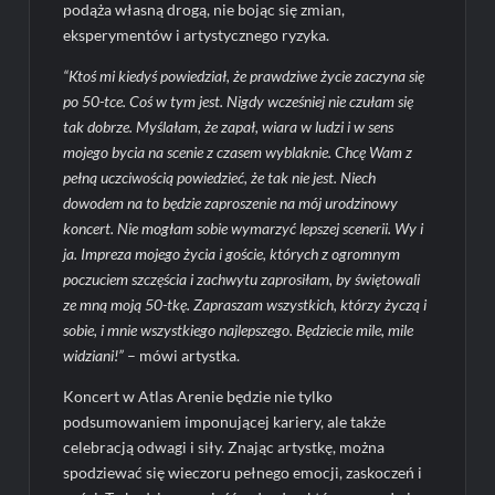
podąża własną drogą, nie bojąc się zmian,
eksperymentów i artystycznego ryzyka.
“Ktoś mi kiedyś powiedział, że prawdziwe życie zaczyna się
po 50-tce. Coś w tym jest. Nigdy wcześniej nie czułam się
tak dobrze. Myślałam, że zapał, wiara w ludzi i w sens
mojego bycia na scenie z czasem wyblaknie. Chcę Wam z
pełną uczciwością powiedzieć, że tak nie jest. Niech
dowodem na to będzie zaproszenie na mój urodzinowy
koncert. Nie mogłam sobie wymarzyć lepszej scenerii. Wy i
ja. Impreza mojego życia i goście, których z ogromnym
poczuciem szczęścia i zachwytu zaprosiłam, by świętowali
ze mną moją 50-tkę. Zapraszam wszystkich, którzy życzą i
sobie, i mnie wszystkiego najlepszego. Będziecie mile, mile
widziani!”
– mówi artystka.
Koncert w Atlas Arenie będzie nie tylko
podsumowaniem imponującej kariery, ale także
celebracją odwagi i siły. Znając artystkę, można
spodziewać się wieczoru pełnego emocji, zaskoczeń i