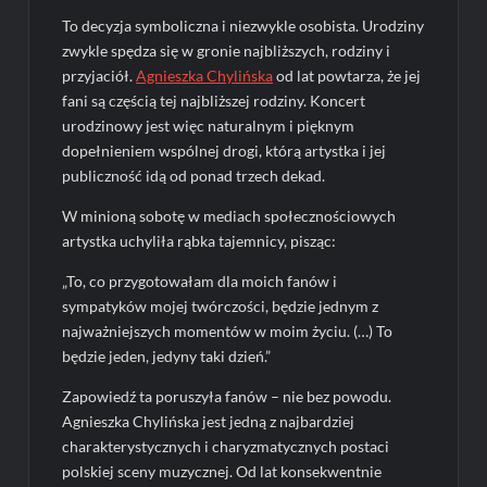
To decyzja symboliczna i niezwykle osobista. Urodziny
zwykle spędza się w gronie najbliższych, rodziny i
przyjaciół.
Agnieszka Chylińska
od lat powtarza, że jej
fani są częścią tej najbliższej rodziny. Koncert
urodzinowy jest więc naturalnym i pięknym
dopełnieniem wspólnej drogi, którą artystka i jej
publiczność idą od ponad trzech dekad.
W minioną sobotę w mediach społecznościowych
artystka uchyliła rąbka tajemnicy, pisząc:
„To, co przygotowałam dla moich fanów i
sympatyków mojej twórczości, będzie jednym z
najważniejszych momentów w moim życiu. (…) To
będzie jeden, jedyny taki dzień.”
Zapowiedź ta poruszyła fanów – nie bez powodu.
Agnieszka Chylińska jest jedną z najbardziej
charakterystycznych i charyzmatycznych postaci
polskiej sceny muzycznej. Od lat konsekwentnie