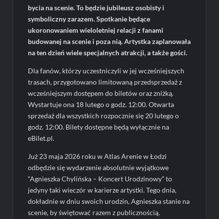
bycia na scenie. To będzie jubileusz osobisty i
symboliczny zarazem. Spotkanie będące
ukoronowaniem wieloletniej relacji z fanami
budowanej na scenie i poza nią. Artystka zaplanowała
na ten dzień wiele specjalnych atrakcji, a także gości.
Dla fanów, którzy uczestniczyli w jej wcześniejszych
trasach, przygotowano limitowaną przedsprzedaż z
wcześniejszym dostępem do biletów oraz zniżką.
Wystartuje ona 18 lutego o godz. 12:00. Otwarta
sprzedaż dla wszystkich rozpocznie się 20 lutego o
godz. 12:00. Bilety dostępne będą wyłącznie na
eBilet.pl.
Już 23 maja 2026 roku w Atlas Arenie w Łodzi
odbędzie się wydarzenie absolutnie wyjątkowe
“Agnieszka Chylińska – Koncert Urodzinowy” to
jedyny taki wieczór w karierze artystki. Tego dnia,
dokładnie w dniu swoich urodzin, Agnieszka stanie na
scenie, by świętować razem z publicznością.