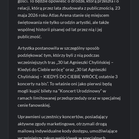
gości. To będzie opowieść o drodze, którą przeszła i o
relacji, którą przez lata zbudowała z publicznością. 23
maja 2026 roku Atlas Arena stanie się miejscem
świętowania nie tylko urodzin artystki, ale także
wspólnej historii pisanej od lat przez nią i jej
publiczność.
Artystka postanowiła w szczególny sposób
podziękować tym, którzy byli z nią podczas
wcześniejszych tras „30 lat Agnieszki Chylińskiej –
Kiedyś do Ciebie wrócę” oraz „30 lat Agnieszki
Chylińskiej – KIEDYŚ DO CIEBIE WRÓCĘ ostatnie 3
koncerty na bis”. To właśnie oni jako pierwsi będą
mogli kupić bilety na “Koncert Urodzinowy” w
ramach limitowanej przedsprzedaży oraz w specjalnej
cenie fanowskiej.
Uprawnieni uczestnicy koncertów, posiadający
aktywne zgody marketingowe, otrzymali drogą
mailową indywidualne kody dostępu, umożliwiające
wcześniejszy zakup wejściówek w specjalnych