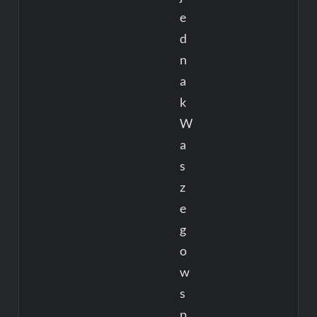
e
d
n
a
k
W
a
s
z
e
g
o
w
s
p