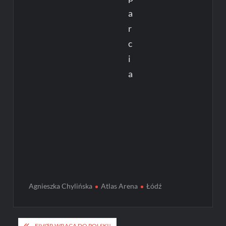
a
r
c
i
a
Agnieszka Chylińska
Atlas Arena
Łódź
Post
EIVØR WRACA DO POLSKI!