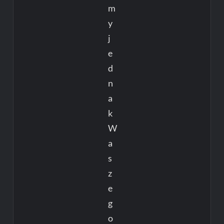
m
y
j
e
d
n
a
k
W
a
s
z
e
g
o