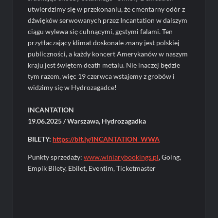
utwierdzimy się w przekonaniu, że cmentarny odór z
dźwięków serwowanych przez Incantation w dalszym
ciągu wylewa się cuhnącymi, gęstymi falami. Ten
przytłaczający klimat doskonale znany jest polskiej
publiczności, a każdy koncert Amerykanów w naszym
kraju jest świętem death metalu. Nie inaczej będzie
tym razem, więc 19 czerwca wstajemy z grobów i
widzimy się w Hydrozagadce!
INCANTATION
19.06.2025 / Warszawa, Hydrozagadka
BILETY:
https://bit.ly/INCANTATION_WWA
Punkty sprzedaży:
www.winiarybookings.pl
, Going,
Empik Bilety, Ebilet, Eventim, Ticketmaster