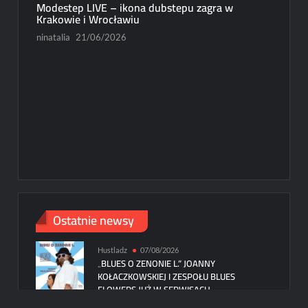
Modestep LIVE – ikona dubstepu zagra w
Krakowie i Wrocławiu
ninatalia
21/06/2026
New
Michał
Paweł R
Ostatnie newsy
Hustladz
07/08/2026
„BLUES O ZENONIE L.” JOANNY
KOŁACZKOWSKIEJ I ZESPOŁU BLUES
FLOWERS JUŻ W SERWISACH
STREAMINGOWYCH