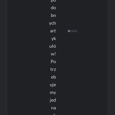
do
bn
ych
art
yk
ułó
w!
Po
trz
eb
uje
my
jed
na