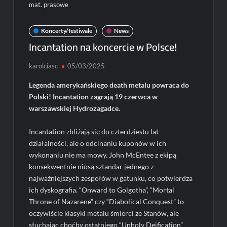
mat. prasowe
Koncerty/festiwale
News
Incantation na koncercie w Polsce!
karolciasc
05/03/2025
Legenda amerykańskiego death metalu powraca do
Polski! Incantation zagrają 19 czerwca w
warszawskiej Hydrozagadce.
Incantation zbliżają się do czterdziestu lat
działalności, ale o odcinaniu kuponów w ich
wykonaniu nie ma mowy. John McEntee z ekipą
konsekwentnie niosą sztandar jednego z
najważniejszych zespołów w gatunku, co potwierdza
ich dyskografia. “Onward to Golgotha”, “Mortal
Throne of Nazarene” czy “Diabolical Conquest” to
oczywiście klasyki metalu śmierci ze Stanów, ale
słuchając choćby ostatniego “Unholy Deification”