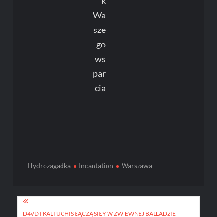
k
Wa
sze
go
ws
par
cia
Hydrozagadka
Incantation
Warszawa
Post
D4VD I KALI UCHIS ŁĄCZĄ SIŁY W ZWIEWNEJ BALLADZIE