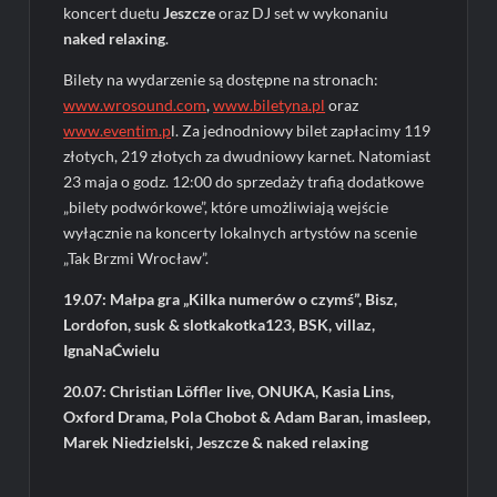
koncert duetu
Jeszcze
oraz DJ set w wykonaniu
naked relaxing
.
Bilety na wydarzenie są dostępne na stronach:
www.wrosound.com
,
www.biletyna.pl
oraz
www.eventim.p
l. Za jednodniowy bilet zapłacimy 119
złotych, 219 złotych za dwudniowy karnet. Natomiast
23 maja o godz. 12:00 do sprzedaży trafią dodatkowe
„bilety podwórkowe”, które umożliwiają wejście
wyłącznie na koncerty lokalnych artystów na scenie
„Tak Brzmi Wrocław”.
19.07: Małpa gra „Kilka numerów o czymś”, Bisz,
Lordofon, susk & slotkakotka123, BSK, villaz,
IgnaNaĆwielu
20.07: Christian Löffler live, ONUKA, Kasia Lins,
Oxford Drama, Pola Chobot & Adam Baran, imasleep,
Marek Niedzielski, Jeszcze & naked relaxing