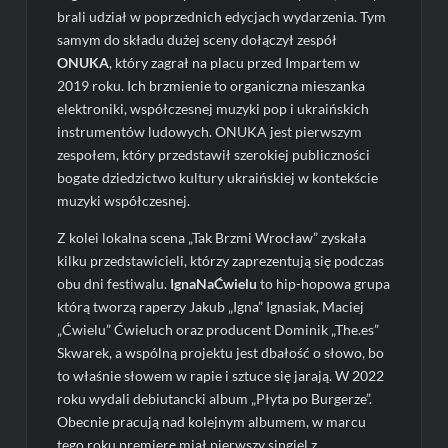
brali udział w poprzednich edycjach wydarzenia. Tym
samym do składu dużej sceny dołączył zespół
ONUKA
, który zagrał na placu przed Impartem w
2019 roku. Ich brzmienie to organiczna mieszanka
elektroniki, współczesnej muzyki pop i ukraińskich
instrumentów ludowych. ONUKA jest pierwszym
zespołem, który przedstawił szerokiej publiczności
bogate dziedzictwo kultury ukraińskiej w kontekście
muzyki współczesnej.
Z kolei lokalna scena „Tak Brzmi Wrocław” zyskała
kilku przedstawicieli, którzy zaprezentują się podczas
obu dni festiwalu.
IgnaNaĆwielu
to hip-hopowa grupa
którą tworzą raperzy Jakub „Igna” Ignasiak, Maciej
„Ćwielu” Ćwieluch oraz producent Dominik „The.es”
Skwarek, a wspólną projektu jest dbałość o słowo, bo
to właśnie słowem w rapie i sztuce się jarają. W 2022
roku wydali debiutancki album „Płyta po Burgerze”.
Obecnie pracują nad kolejnym albumem, w marcu
tego roku premierę miał pierwszy singiel z