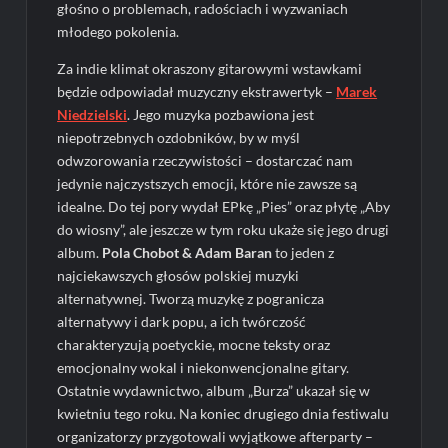
głośno o problemach, radościach i wyzwaniach
młodego pokolenia.
Za indie klimat okraszony gitarowymi wstawkami
będzie odpowiadał muzyczny ekstrawertyk –
Marek
Niedzielski
. Jego muzyka pozbawiona jest
niepotrzebnych ozdobników, by w myśl
odwzorowania rzeczywistości – dostarczać nam
jedynie najczystszych emocji, które nie zawsze są
idealne. Do tej pory wydał EPkę „Pies” oraz płytę „Aby
do wiosny”, ale jeszcze w tym roku ukaże się jego drugi
album.
Pola Chobot & Adam Baran
to jeden z
najciekawszych głosów polskiej muzyki
alternatywnej. Tworzą muzykę z pogranicza
alternatywy i dark popu, a ich twórczość
charakteryzują poetyckie, mocne teksty oraz
emocjonalny wokal i niekonwencjonalne gitary.
Ostatnie wydawnictwo, album „Burza” ukazał się w
kwietniu tego roku. Na koniec drugiego dnia festiwalu
organizatorzy przygotowali wyjątkowe afterparty –