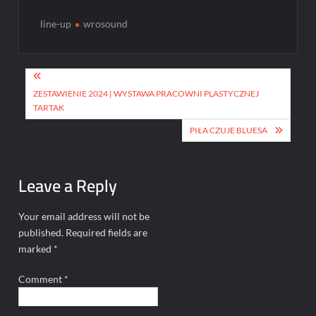
line-up
wrosound
Post
navigation
ZESTAWIENIE 2024 | WYSTAWA PRACOWNI PLASTYCZNEJ
TARTAK
PIŁA CZUJE BLUESA
Leave a Reply
Your email address will not be
published.
Required fields are
marked
*
Comment
*