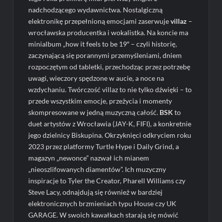
nadchodzącego wydawnictwa. Nostalgiczną
elektronikę przepełnioną emocjami zaserwuje
villaz
–
wrocławska producentka i wokalistka. Na koncie ma
minialbum „how it feels to be 19″ – czyli historię,
zaczynającą się porannymi przemyśleniami, dniem
rozpoczętym od tabletki, przechodząc przez potrzebę
uwagi, wieczory spędzone w aucie, a noce na
wzdychaniu. Twórczość villaz to nie tylko dźwięki – to
przede wszystkim emocje, przeżycia i momenty
skompresowane w jedną muzyczną całość.
BSK
to
duet artystów z Wrocławia (JAY-K, FIFI), a konkretnie
jego dzielnicy Biskupina. Okrzyknięci odkryciem roku
2023 przez platformy Turtle Hype i Daily Grind, a
magazyn „newonce” nazwał ich mianem
„nieoszlifowanych diamentów”. Ich muzyczny
inspiracje to Tyler the Creator, Pharell Williams czy
Steve Lacy, odnajdują się również w bardziej
elektronicznych brzmieniach typu House czy UK
GARAGE. W swoich kawałkach starają się mówić