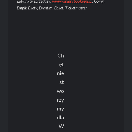
🎫Punkty sprzedaży:
www.winiarybookings.pl
, Going,
Empik Bilety, Eventim, Ebilet, Ticketmaster
Ch
ęt
nie
st
wo
rzy
my
dla
W