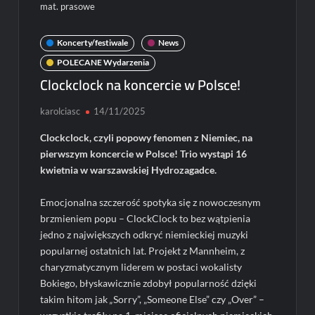
mat. prasowe
Koncerty/festiwale
News
POLECANE Wydarzenia
Clockclock na koncercie w Polsce!
karolciasc
14/11/2025
Clockclock, czyli popowy fenomen z Niemiec, na
pierwszym koncercie w Polsce! Trio wystąpi 16
kwietnia w warszawskiej Hydrozagadce.
Emocjonalna szczerość spotyka się z nowoczesnym
brzmieniem popu – ClockClock to bez wątpienia
jedno z największych odkryć niemieckiej muzyki
popularnej ostatnich lat. Projekt z Mannheim, z
charyzmatycznym liderem w postaci wokalisty
Bokiego, błyskawicznie zdobył popularność dzięki
takim hitom jak
„
Sorry”, „Someone Else” czy „Over” –