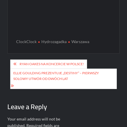
ClockClock
Hydrozagadka
Warszawa
Post
RYAN OAKES NA KONCERCIE W POLSCE!
navigation
ELLIE GOULDING PREZENTUJE „DESTINY” – PIERWSZY
SOLOWY UTWÓR OD DWÓCH LAT
Leave a Reply
Your email address will not be
published.
Required fields are