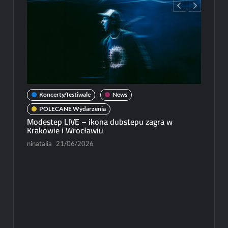
Koncerty/festiwale
News
POLECANE Wydarzenia
Modestep LIVE – ikona dubstepu zagra w
Krakowie i Wrocławiu
ninatalia
21/06/2026
New
Michał
Paweł R