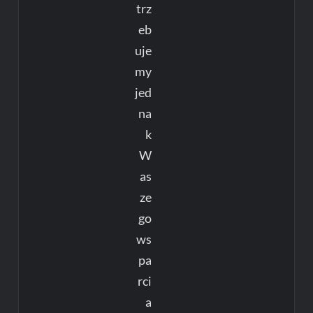
trz
eb
uje
my
jed
na
k
W
as
ze
go
ws
pa
rci
a