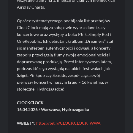
wszystkie trafiły na 1. miejsce oficjalnych niemieckich
Airplay Charts.
Oprócz systematycznego podbijania list przebojów
ClockClock mają za sobą dwie wyprzedane trasy
koncertowe oraz występy u boku P!nk, Simply Red i
OneRepublic. Ich debiutancki album „Dreamers” stał
się manifestem autentyczności i odwagi, a koncerty
zespołu przyciągają tłumy swoją emocjonalnością i
dopracowaną produkcją. Przed intensywnym latem,
podczas którego wystąpią na takich festiwalach jak
Sziget, Pinkpop czy Seaside, zespół zagra swój
pierwszy koncert w naszym kraju – 16 kwietnia, w
stołecznej Hydrozagadce!
CLOCKCLOCK
16.04.2026 / Warszawa, Hydrozagadka
🎟BILETY:
https://bit.ly/CLOCKCLOCK_WWA