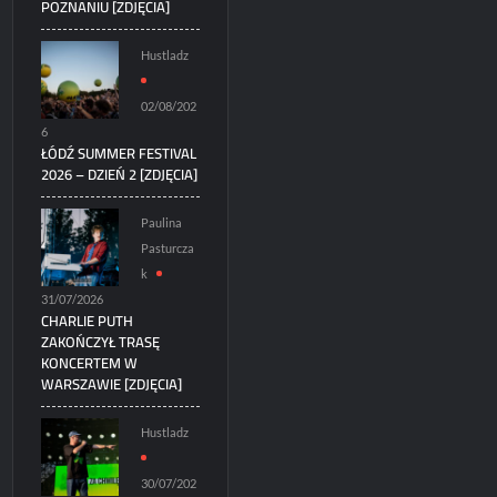
POZNANIU [ZDJĘCIA]
Hustladz
02/08/202
6
ŁÓDŹ SUMMER FESTIVAL
2026 – DZIEŃ 2 [ZDJĘCIA]
Paulina
Pasturcza
k
31/07/2026
CHARLIE PUTH
ZAKOŃCZYŁ TRASĘ
KONCERTEM W
WARSZAWIE [ZDJĘCIA]
Hustladz
30/07/202