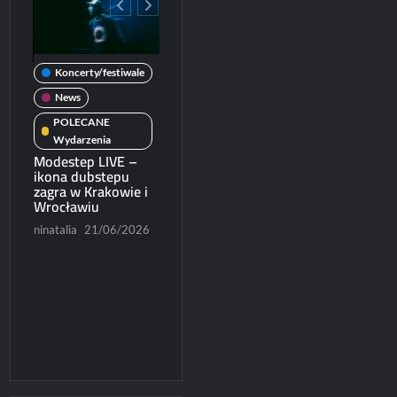
Koncerty/festiwale
wale
News
News
POLECANE
POLECANE
Wydarzenia
Koncerty/festiwal
Wydarzenia
Michał Dubicki piąty
Modestep LIVE –
News
rcie
w World Trophy
ikona dubstepu
2026
zagra w Krakowie i
Patronat
Wrocławiu
/2026
Paweł Rychter
POLECANE
Wydarzenia
ninatalia
21/06/2026
07/06/2026
Ruszyła sprzedaż
biletów na Blues
Express 2026
Konrad Czapracki
06/06/2026