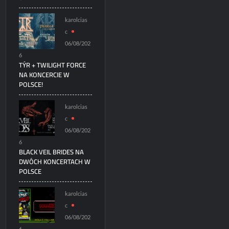
karolcias
c
06/08/202
6
TÝR + TWILIGHT FORCE
NA KONCERCIE W
POLSCE!
karolcias
c
06/08/202
6
BLACK VEIL BRIDES NA
DWÓCH KONCERTACH W
POLSCE
karolcias
c
06/08/202
6