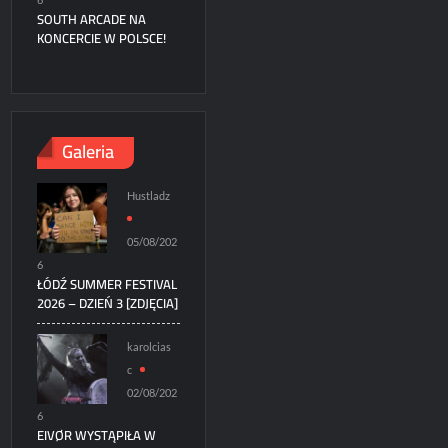
SOUTH ARCADE NA
KONCERCIE W POLSCE!
Galeria
Hustladz
05/08/202
6
ŁÓDŹ SUMMER FESTIVAL
2026 – DZIEŃ 3 [ZDJĘCIA]
karolcias
c
02/08/202
6
EIVØR WYSTĄPIŁA W