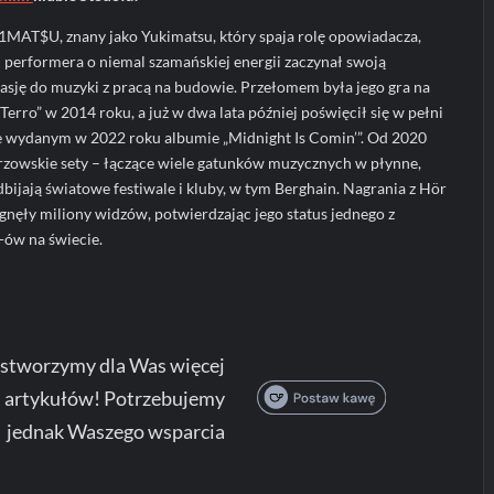
AT$U, znany jako Yukimatsu, który spaja rolę opowiadacza,
 i performera o niemal szamańskiej energii zaczynał swoją
asję do muzyki z pracą na budowie. Przełomem była jego gra na
erro” w 2014 roku, a już w dwa lata później poświęcił się w pełni
 wydanym w 2022 roku albumie „Midnight Is Comin’”. Od 2020
trzowskie sety – łączące wiele gatunków muzycznych w płynne,
bijają światowe festiwale i kluby, w tym Berghain. Nagrania z Hör
ągnęły miliony widzów, potwierdzając jego status jednego z
-ów na świecie.
 stworzymy dla Was więcej
 artykułów! Potrzebujemy
jednak Waszego wsparcia