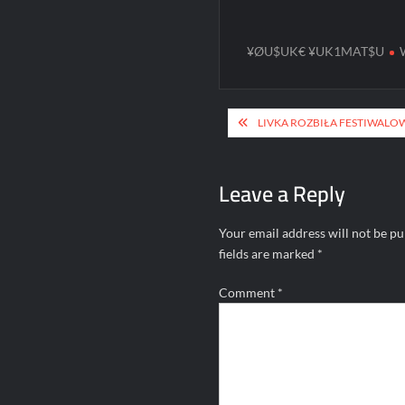
¥ØU$UK€ ¥UK1MAT$U
Post
LIVKA ROZBIŁA FESTIWALO
navigation
Leave a Reply
Your email address will not be pu
fields are marked
*
Comment
*