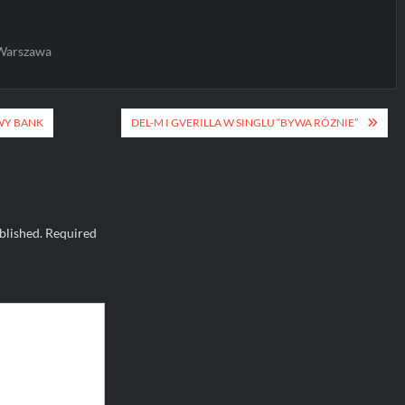
Warszawa
WY BANK
DEL-M I GVERILLA W SINGLU “BYWA RÓŻNIE”
blished.
Required