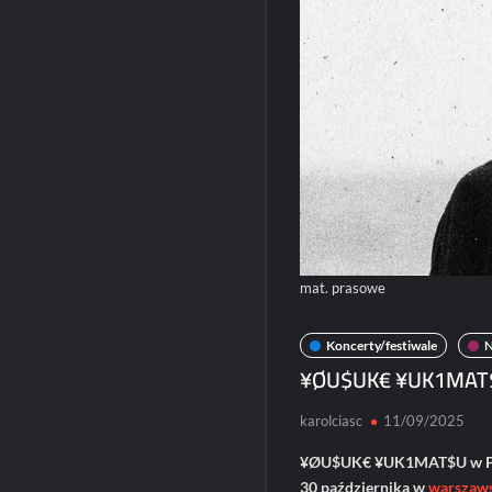
mat. prasowe
Koncerty/festiwale
¥ØU$UK€ ¥UK1MAT$
karolciasc
11/09/2025
¥ØU$UK€ ¥UK1MAT$U w Polsc
30 października w
warszaw