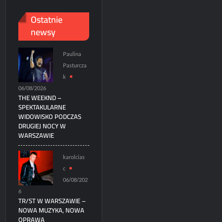
Ostatnie
newsy
Paulina
Pasturcza
k
06/08/2026
THE WEEKND –
SPEKTAKULARNE
WIDOWISKO PODCZAS
DRUGIEJ NOCY W
WARSZAWIE
karolcias
c
06/08/202
6
TR/ST W WARSZAWIE –
NOWA MUZYKA, NOWA
OPRAWA