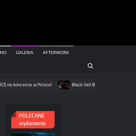
rt
INO
GALERIA
AFTERWORK
Search for:
 koncercie w Polsce!
Black Veil Brides na dwóch koncertac
POLECANE
wydarzenia