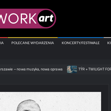
AfterWork.A
IA
POLECANE WYDARZENIA
KONCERTY/FESTIWALE
K
ie – nowa muzyka, nowa oprawa
TÝR + TWILIGHT FORCE na