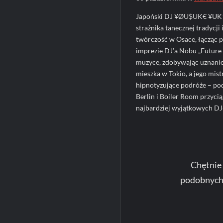
Japoński DJ ¥ØU$UK€ ¥UK1M
strażnika tanecznej tradycji
twórczość w Osace, łącząc p
imprezie DJ’a Nobu „Future T
muzyce, zdobywając uznanie
mieszka w Tokio, a jego mis
hipnotyzujące podróże – pod
Berlin i Boiler Room przyci
najbardziej wyjątkowych DJ
Chętnie
podobnych