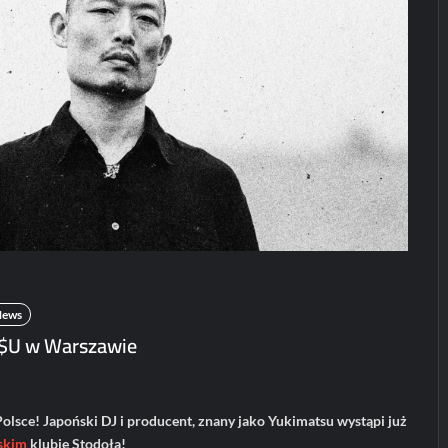
Koncerty/festiwale
Koncerty/festi
News
News
POLECANE
Patronat
Wydarzenia
POLECANE News
Haken na konce
w Polsce!
POLECANE
Wydarzenia
karolciasc
24/07
ElipticTM i
CentoVenti zagrają
w Poznaniu
Paweł Rychter
News
02/06/2026
U w Warszawie
e! Japoński DJ i producent, znany jako Yukimatsu wystąpi już
skim
klubie Stodoła!