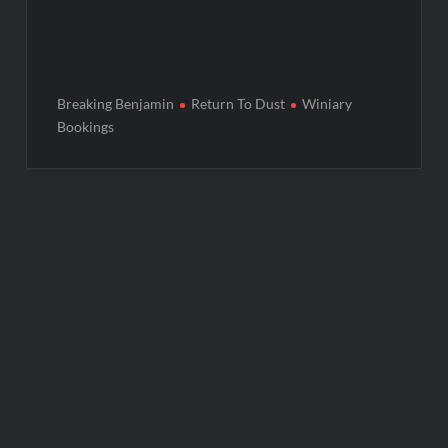
Breaking Benjamin
Return To Dust
Winiary
Bookings
Post
A DAY TO REMEMBER W POZNANIU [ZDJĘCIA]
navigation
GNIEW MA GŁOS. KONCERTY ARTYSTEK, KTÓRE ZMIENIAJĄ
WSPÓŁCZESNĄ MUZYKĘ
Leave a Reply
Your email address will not be
published.
Required fields are
marked
*