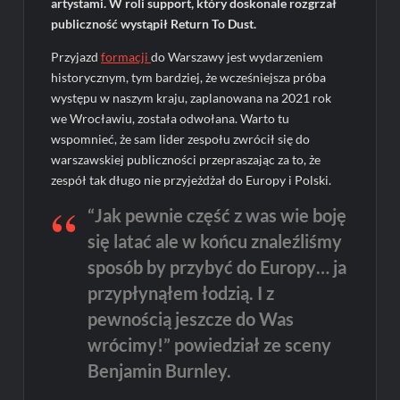
artystami. W roli support, który doskonale rozgrzał
publiczność wystąpił Return To Dust.
Przyjazd
formacji
do Warszawy jest wydarzeniem
historycznym, tym bardziej, że wcześniejsza próba
występu w naszym kraju, zaplanowana na 2021 rok
we Wrocławiu, została odwołana. Warto tu
wspomnieć, że sam lider zespołu zwrócił się do
warszawskiej publiczności przepraszając za to, że
zespół tak długo nie przyjeżdżał do Europy i Polski.
“Jak pewnie część z was wie boję
się latać ale w końcu znaleźliśmy
sposób by przybyć do Europy… ja
przypłynąłem łodzią. I z
pewnością jeszcze do Was
wrócimy!” powiedział ze sceny
Benjamin Burnley.