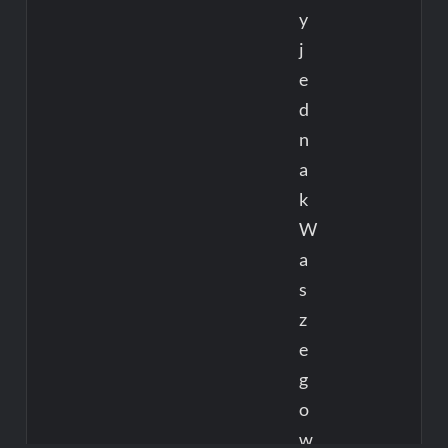
y
j
e
d
n
a
k
W
a
s
z
e
g
o
w