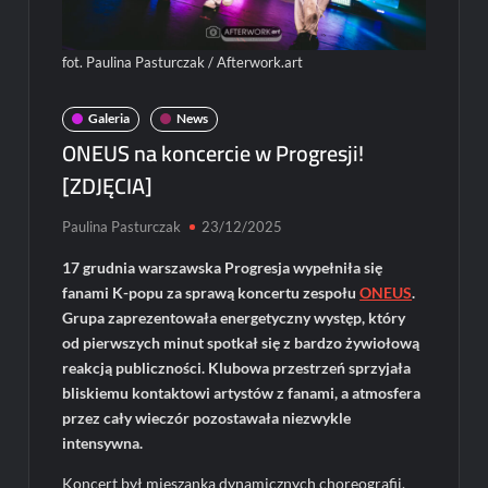
fot. Paulina Pasturczak / Afterwork.art
Galeria
News
ONEUS na koncercie w Progresji!
[ZDJĘCIA]
Paulina Pasturczak
23/12/2025
17 grudnia warszawska Progresja wypełniła się
fanami K-popu za sprawą koncertu zespołu
ONEUS
.
Grupa zaprezentowała energetyczny występ, który
od pierwszych minut spotkał się z bardzo żywiołową
reakcją publiczności. Klubowa przestrzeń sprzyjała
bliskiemu kontaktowi artystów z fanami, a atmosfera
przez cały wieczór pozostawała niezwykle
intensywna.
Koncert był mieszanką dynamicznych choreografii,