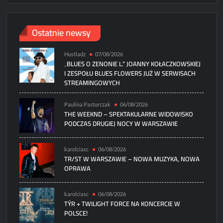
Ostatnie newsy
Hustladz
07/08/2026
„BLUES O ZENONIE L.” JOANNY KOŁACZKOWSKIEJ
I ZESPOŁU BLUES FLOWERS JUŻ W SERWISACH
STREAMINGOWYCH
Paulina Pasturczak
06/08/2026
THE WEEKND – SPEKTAKULARNE WIDOWISKO
PODCZAS DRUGIEJ NOCY W WARSZAWIE
karolciasc
06/08/2026
TR/ST W WARSZAWIE – NOWA MUZYKA, NOWA
OPRAWA
karolciasc
06/08/2026
TÝR + TWILIGHT FORCE NA KONCERCIE W
POLSCE!