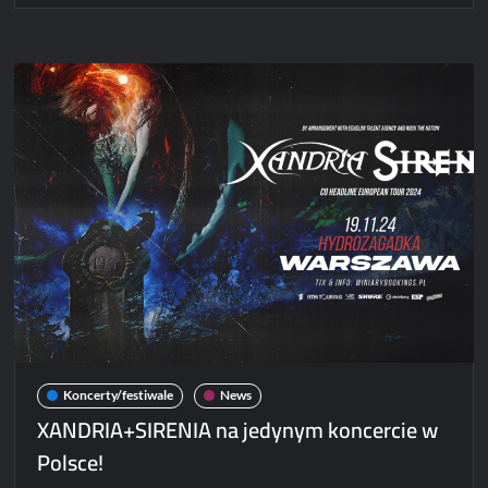
na
dwóch
koncertach
w
Polsce!
Koncerty/festiwale
News
XANDRIA+SIRENIA na jedynym koncercie w
Polsce!