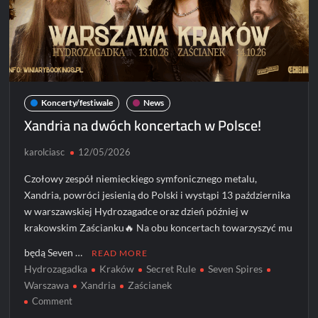
Koncerty/festiwale
News
Xandria na dwóch koncertach w Polsce!
karolciasc
12/05/2026
Czołowy zespół niemieckiego symfonicznego metalu,
Xandria, powróci jesienią do Polski i wystąpi 13 października
w warszawskiej Hydrozagadce oraz dzień później w
krakowskim Zaścianku🔥 Na obu koncertach towarzyszyć mu
będą Seven …
READ MORE
Hydrozagadka
Kraków
Secret Rule
Seven Spires
Warszawa
Xandria
Zaścianek
on
Comment
Xandria