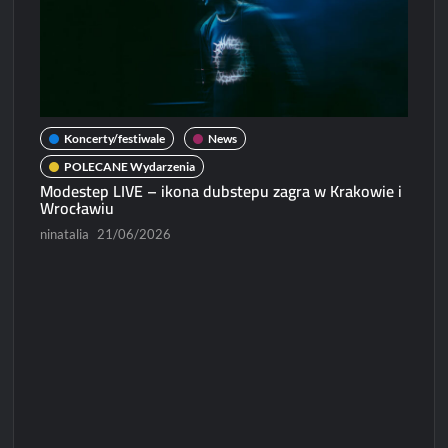
Koncerty/festiwale
News
POLECANE Wydarzenia
Modestep LIVE – ikona dubstepu zagra w Krakowie i
Wrocławiu
ninatalia
21/06/2026
N
Micha
Paweł