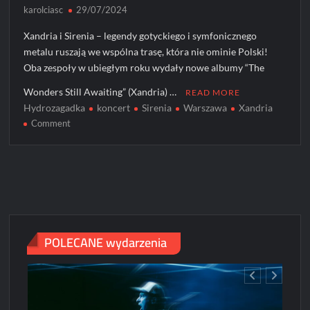
karolciasc
29/07/2024
Xandria i Sirenia – legendy gotyckiego i symfonicznego
metalu ruszają we wspólna trasę, która nie ominie Polski!
Oba zespoły w ubiegłym roku wydały nowe albumy “The
Wonders Still Awaiting” (Xandria) …
READ MORE
Hydrozagadka
koncert
Sirenia
Warszawa
Xandria
on
Comment
XANDRIA+SIRENIA
na
jedynym
koncercie
w
Polsce!
POLECANE wydarzenia