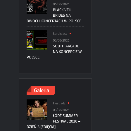
06/08/2026
BLACK VEIL
BRIDES NA
DWÓCH KONCERTACH W POLSCE
karolciasc
06/08/2026
SOUTH ARCADE
NA KONCERCIE W
POLSCE!
Galeria
Hustladz
05/08/2026
ŁÓDŹ SUMMER
FESTIVAL 2026 –
DZIEŃ 3 [ZDJĘCIA]