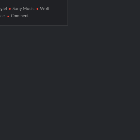
giel
Sony Music
Wolf
on
ice
Comment
Wolf
Alice
powraca
z
singlem
„Bloom
Baby
Bloom”