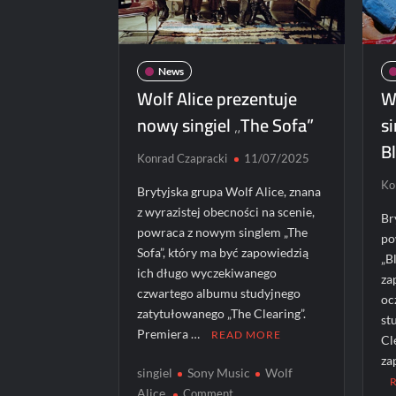
News
Wolf Alice prezentuje
W
nowy singiel „The Sofa”
s
B
Konrad Czapracki
11/07/2025
Ko
Brytyjska grupa Wolf Alice, znana
z wyrazistej obecności na scenie,
Br
powraca z nowym singlem „The
po
Sofa”, który ma być zapowiedzią
„B
ich długo wyczekiwanego
za
czwartego albumu studyjnego
oc
zatytułowanego „The Clearing”.
st
Premiera …
READ MORE
Cl
za
singiel
Sony Music
Wolf
on
Alice
Comment