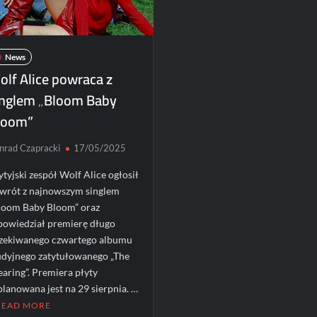
Warszawie
–
nie
przegap!
News
olf Alice powraca z
inglem „Bloom Baby
loom”
nrad Czapracki
17/05/2025
ytyjski zespół Wolf Alice ogłosił
wrót z najnowszym singlem
loom Baby Bloom” oraz
powiedział premierę długo
zekiwanego czwartego albumu
udyjnego zatytułowanego „The
earing”. Premiera płyty
planowana jest na 29 sierpnia. …
READ MORE