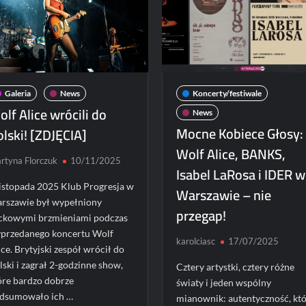
Koncerty/festiwale
Koncerty/festi
Galeria
News
Koncerty/festiwale
News
Patronat
News
lf Alice wrócili do
News
POLECANE News
POLECANE Wy
Mocne Kobiece Głosy:
lski! [ZDJĘCIA]
Haken na konc
POLECANE Wydarzenia
Polsce!
Wolf Alice, BANKS,
ElipticTM i CentoVenti
rtyna Florczuk
10/11/2025
zagrają w Poznaniu
karolciasc
24/07
Isabel LaRosa i IDER w
Paweł Rychter
02/06/2026
listopada 2025 Klub Progresja w
Warszawie – nie
rszawie był wypełniony
przegap!
ckowymi brzmieniami podczas
przedanego koncertu Wolf
karolciasc
17/07/2025
ice. Brytyjski zespół wrócił do
lski i zagrał 2-godzinne show,
Cztery artystki, cztery różne
óre bardzo dobrze
światy i jeden wspólny
dsumowało ich …
mianownik: autentyczność, kt