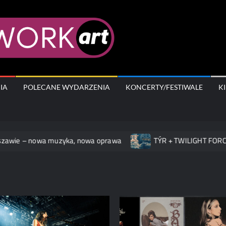
AfterWork.A
IA
POLECANE WYDARZENIA
KONCERTY/FESTIWALE
K
– nowa muzyka, nowa oprawa
TÝR + TWILIGHT FORCE na kon