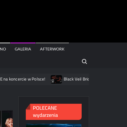
rt
INO
GALERIA
AFTERWORK
Search for:
cercie w Polsce!
Black Veil Brides na dwóch koncertach w
POLECANE
wydarzenia