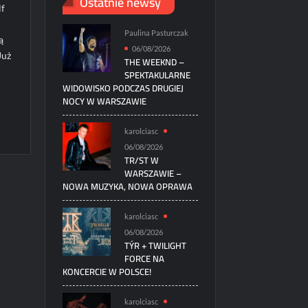
Ostatnie newsy
lf
Paulina Pasturczak
ą
06/08/2026
Już
THE WEEKND –
SPEKTAKULARNE
WIDOWISKO PODCZAS DRUGIEJ
NOCY W WARSZAWIE
karolciasc
06/08/2026
TR/ST W
WARSZAWIE –
NOWA MUZYKA, NOWA OPRAWA
karolciasc
06/08/2026
TÝR + TWILIGHT
FORCE NA
KONCERCIE W POLSCE!
karolciasc