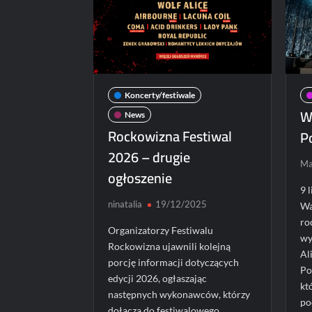
Koncerty/festiwale
Wo
News
Rockowizna Festiwal
Po
2026 – drugie
Ma
ogłoszenie
9 
ninatalia
19/12/2025
Wa
ro
Organizatorzy Festiwalu
wy
Rockowizna ujawnili kolejną
Al
porcję informacji dotyczących
Po
edycji 2026, ogłaszając
kt
następnych wykonawców, którzy
po
dołączą do festiwalowego