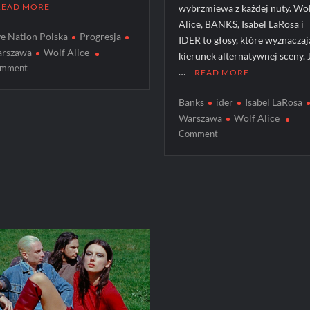
READ MORE
wybrzmiewa z każdej nuty. Wo
Alice, BANKS, Isabel LaRosa i
ve Nation Polska
Progresja
IDER to głosy, które wyznaczaj
rszawa
Wolf Alice
kierunek alternatywnej sceny. 
on
mment
…
READ MORE
Wolf
Alice
Banks
ider
Isabel LaRosa
wrócili
Warszawa
Wolf Alice
do
on
Comment
Polski!
Mocne
[ZDJĘCIA]
Kobiece
Głosy:
Wolf
Alice,
BANKS,
Isabel
LaRosa
i
IDER
w