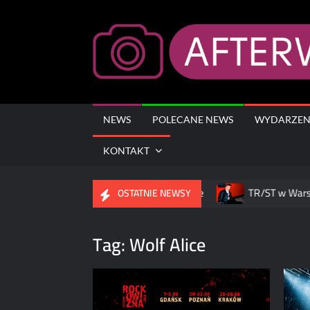
Skip
to
content
NEWS
POLECANE NEWS
WYDARZEN
KONTAKT
ko podczas drugiej nocy w Warszawie
TR/ST w Warszawie 
OSTATNIE NEWSY
Tag:
Wolf Alice