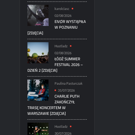
karolciasc
02/08/2026
EIVØR WYSTĄPIŁA
W POZNANIU
[ZDJĘCIA]
Hustladz
02/08/2026
ŁÓDŹ SUMMER
FESTIVAL 2026 –
DZIEŃ 2 [ZDJĘCIA]
Paulina Pasturczak
31/07/2026
CHARLIE PUTH
ZAKOŃCZYŁ
TRASĘ KONCERTEM W
WARSZAWIE [ZDJĘCIA]
Hustladz
30/07/2026