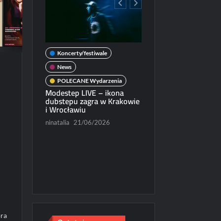
Koncerty/festiwale
wale
News
POLECANE Wydarzenia
darzenia
Modestep LIVE – ikona
ercie w
dubstepu zagra w Krakowie
News
i Wrocławiu
POLECANE Wydarzenia
/2026
ninatalia
21/06/2026
Michał Dubicki piąty w
World Trophy 2026
Paweł Rychter
07/06/202
óra