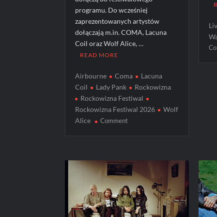
programu. Do wcześniej
zaprezentowanych artystów
Li
dołączają m.in. COMA, Lacuna
Wa
Coil oraz Wolf Alice, …
Co
READ MORE
Airbourne
Coma
Lacuna
Coil
Lady Pank
Rockowizna
Rockowizna Festiwal
Rockowizna Festiwal 2026
Wolf
on
Alice
Comment
Rockowizna
Festiwal
2026
–
drugie
ogłoszenie