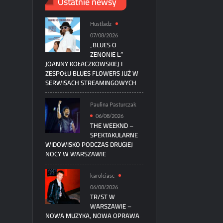
Ostatnie newsy
Hustladz
07/08/2026
„BLUES O
ZENONIE L.”
JOANNY KOŁACZKOWSKIEJ I
ZESPOŁU BLUES FLOWERS JUŻ W
SERWISACH STREAMINGOWYCH
Paulina Pasturczak
06/08/2026
THE WEEKND –
SPEKTAKULARNE
WIDOWISKO PODCZAS DRUGIEJ
NOCY W WARSZAWIE
karolciasc
06/08/2026
TR/ST W
WARSZAWIE –
NOWA MUZYKA, NOWA OPRAWA