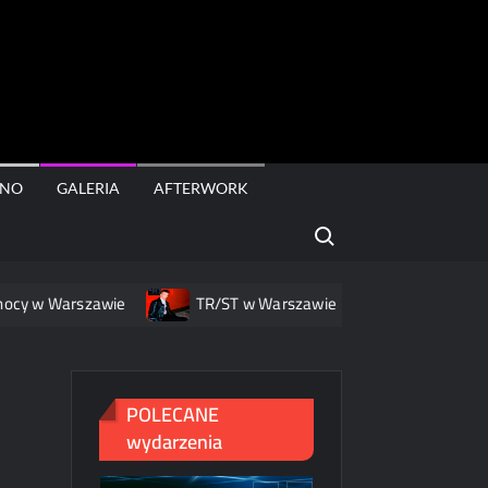
rt
INO
GALERIA
AFTERWORK
Search for:
w Warszawie
TR/ST w Warszawie – nowa muzyka, nowa opr
POLECANE
wydarzenia