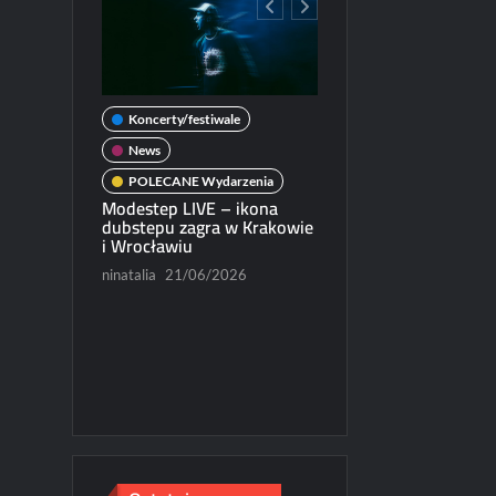
Koncerty/festiwale
wale
News
POLECANE Wydarzenia
darzenia
Modestep LIVE – ikona
ercie w
dubstepu zagra w Krakowie
News
i Wrocławiu
POLECANE Wydarzenia
/2026
ninatalia
21/06/2026
Michał Dubicki piąty w
World Trophy 2026
Paweł Rychter
07/06/202