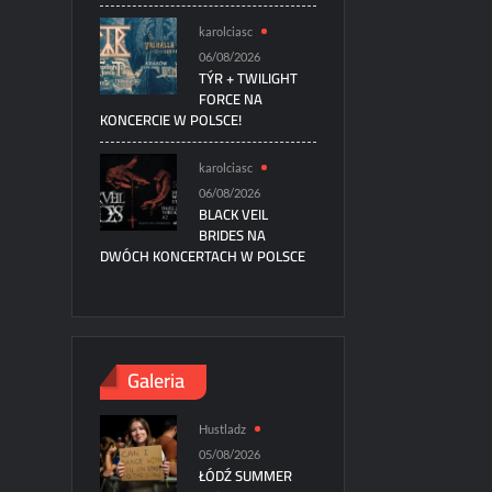
karolciasc
06/08/2026
TÝR + TWILIGHT
FORCE NA
KONCERCIE W POLSCE!
karolciasc
06/08/2026
BLACK VEIL
BRIDES NA
DWÓCH KONCERTACH W POLSCE
Galeria
Hustladz
05/08/2026
ŁÓDŹ SUMMER