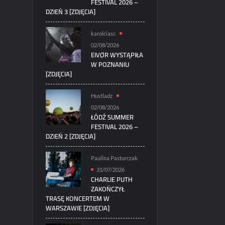
FESTIVAL 2026 –
DZIEŃ 3 [ZDJĘCIA]
karolciasc
02/08/2026
EIVØR WYSTĄPIŁA
W POZNANIU
[ZDJĘCIA]
Hustladz
02/08/2026
ŁÓDŹ SUMMER
FESTIVAL 2026 –
DZIEŃ 2 [ZDJĘCIA]
Paulina Pasturczak
31/07/2026
CHARLIE PUTH
ZAKOŃCZYŁ
TRASĘ KONCERTEM W
WARSZAWIE [ZDJĘCIA]