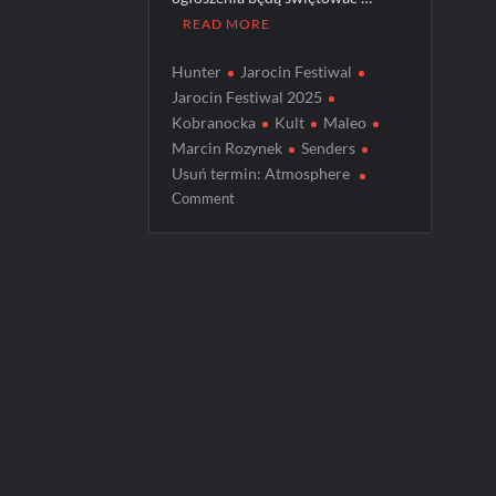
READ MORE
Hunter
Jarocin Festiwal
Jarocin Festiwal 2025
Kobranocka
Kult
Maleo
Marcin Rozynek
Senders
Usuń termin: Atmosphere
on
Comment
Gdy
nie
ma
dzieci…
Jarocin
Festiwal
powraca
z
kolejnymi
legendami!