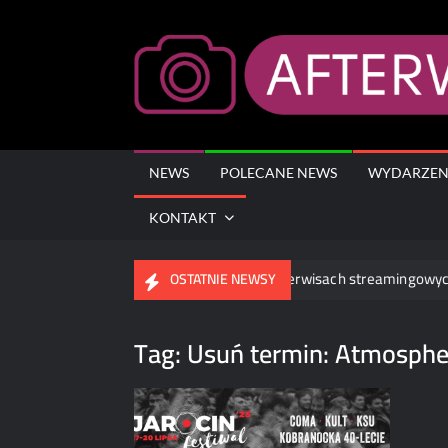
Skip
to
content
NEWS
POLECANE NEWS
WYDARZEN
KONTAKT
owskiej i zespołu Blues Flowers już w serwisach streamingowych
OSTATNIE NEWSY
Tag:
Usuń termin: Atmosphe