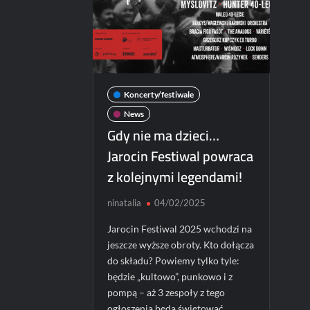
Koncerty/festiwale
News
Gdy nie ma dzieci…
Jarocin Festiwal powraca
z kolejnymi legendami!
ninatalia
04/02/2025
Jarocin Festiwal 2025 wchodzi na
jeszcze wyższe obroty. Kto dołącza
do składu? Powiemy tylko tyle:
będzie „kultowo”, punkowo i z
pompą – aż 3 zespoły z tego
ogłoszenia będą świętować …