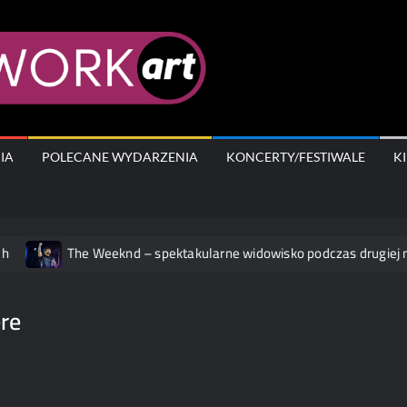
AfterWork.A
IA
POLECANE WYDARZENIA
KONCERTY/FESTIWALE
K
The Weeknd – spektakularne widowisko podczas drugiej nocy 
re