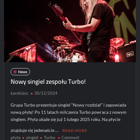
News
Nowy singiel zespołu Turbo!
karolciasc
30/12/2024
Grupa Turbo prezentuje singiel “Nowy rozdział” i zapowiada
nową płytę! Po 11 latach milczenia Turbo powraca z nowym
singlem. Płyta ukaże się już 1 lutego 2025 roku. Na płycie
znajduje się jedenaście …
READ MORE
płyta
singiel
Turbo
on
Comment