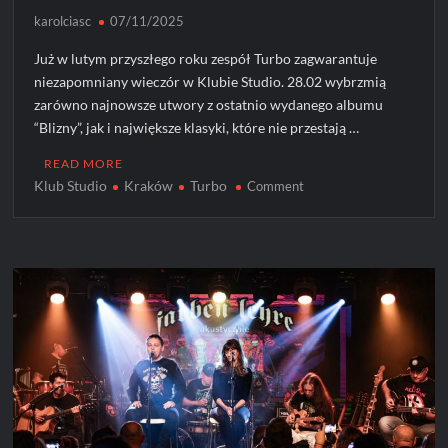
karolciasc
07/11/2025
Już w lutym przyszłego roku zespół Turbo zagwarantuje
niezapomniany wieczór w Klubie Studio. 28.02 wybrzmią
zarówno najnowsze utwory z ostatnio wydanego albumu
“Blizny”, jak i największe klasyki, które nie przestają …
READ MORE
Klub Studio
Kraków
Turbo
on
Comment
Turbo
z
koncertem
specjalnym
w
Klubie
Studio