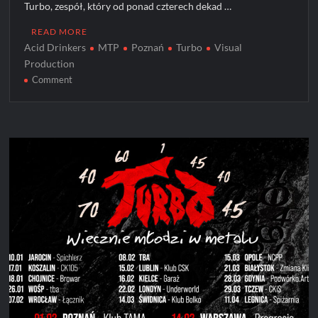
Turbo, zespół, który od ponad czterech dekad …
READ MORE
Acid Drinkers
MTP
Poznań
Turbo
Visual
Production
on
Comment
Turbo
dołącza
do
koncertu
Acid
Drinkers
w
Poznań