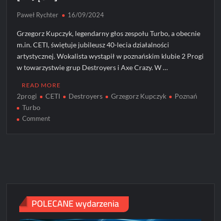
Paweł Rychter
16/09/2024
Grzegorz Kupczyk, legendarny głos zespołu Turbo, a obecnie
m.in. CETI, świętuje jubileusz 40-lecia działalności
artystycznej. Wokalista wystąpił w poznańskim klubie 2 Progi
w towarzystwie grup Destroyers i Axe Crazy. W …
READ MORE
2progi
CETI
Destroyers
Grzegorz Kupczyk
Poznań
Turbo
on
Comment
40
lat
na
scenie
Grzegorza
Kupczyka
[ZDJĘCIA]
POLECANE wydarzenia