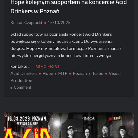
Hope kolejnym supportem na koncercie Acid
Drinkers w Poznań
Konrad Czapracki
15/10/2025
Skład supportów na poznański koncert Acid Drinkers
powiększa się o kolejny mocny akcent. Do wydarzenia
dołącza Hope – nu-metalowa formacja z Poznania, znana z
niezwykle energetycznych koncertów i intensywnego
kontaktu …
READ MORE
Acid Drinkers
Hope
MTP
Poznań
Turbo
Visual
Production
on
Comment
Hope
kolejnym
supportem
na
koncercie
Acid
Drinkers