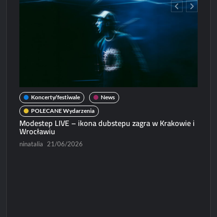
Koncerty/festiwale
News
POLECANE Wydarzenia
Modestep LIVE – ikona dubstepu zagra w Krakowie i
Wrocławiu
ninatalia
21/06/2026
N
Micha
Paweł