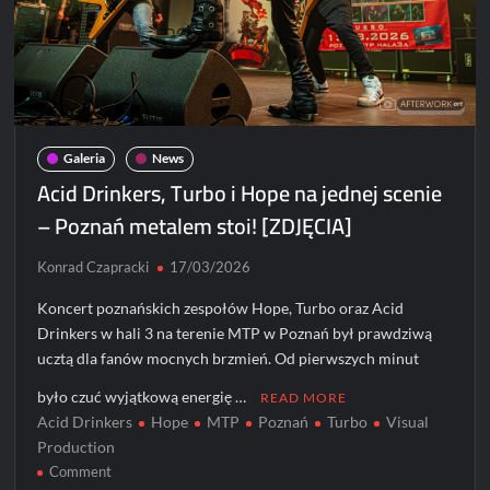
Galeria
News
Acid Drinkers, Turbo i Hope na jednej scenie
– Poznań metalem stoi! [ZDJĘCIA]
Konrad Czapracki
17/03/2026
Koncert poznańskich zespołów Hope, Turbo oraz Acid
Drinkers w hali 3 na terenie MTP w Poznań był prawdziwą
ucztą dla fanów mocnych brzmień. Od pierwszych minut
było czuć wyjątkową energię …
READ MORE
Acid Drinkers
Hope
MTP
Poznań
Turbo
Visual
Production
on
Comment