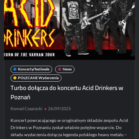
w
Poznań
Koncerty/festiwale
News
POLECANE Wydarzenia
Turbo dołącza do koncertu Acid Drinkers w
Poznań
Konrad Czapracki
26/09/2025
Koncert powracającego w oryginalnym składzie zespołu Acid
Drinkers w Poznaniu zyskał właśnie potężne wsparcie. Do
składu wydarzenia dołącza legenda polskiego heavy metalu –