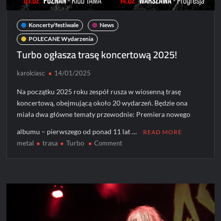
Koncerty/festiwale
News
POLECANE Wydarzenia
Turbo ogłasza trasę koncertową 2025!
karolciasc
14/01/2025
Na początku 2025 roku zespół rusza w wiosenną trasę
koncertową, obejmującą około 20 wydarzeń. Będzie ona
miała dwa główne tematy przewodnie: Premiera nowego
albumu – pierwszego od ponad 11 lat …
READ MORE
metal
trasa
Turbo
on
Comment
Turbo
ogłasza
trasę
koncertową
2025!