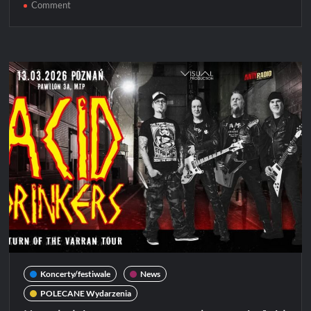
on
Comment
Kolejna
edycja
Punky
Reggae
live
2026
Koncerty/festiwale
News
POLECANE Wydarzenia