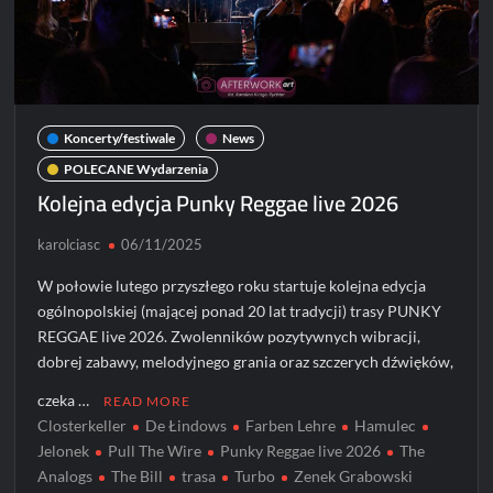
Koncerty/festiwale
News
POLECANE Wydarzenia
Kolejna edycja Punky Reggae live 2026
karolciasc
06/11/2025
W połowie lutego przyszłego roku startuje kolejna edycja
ogólnopolskiej (mającej ponad 20 lat tradycji) trasy PUNKY
REGGAE live 2026. Zwolenników pozytywnych wibracji,
dobrej zabawy, melodyjnego grania oraz szczerych dźwięków,
czeka …
READ MORE
Closterkeller
De Łindows
Farben Lehre
Hamulec
Jelonek
Pull The Wire
Punky Reggae live 2026
The
Analogs
The Bill
trasa
Turbo
Zenek Grabowski