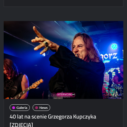
Nowy
singiel
zespołu
Turbo!
Galeria
News
40 lat na scenie Grzegorza Kupczyka
[ZDJĘCIA]