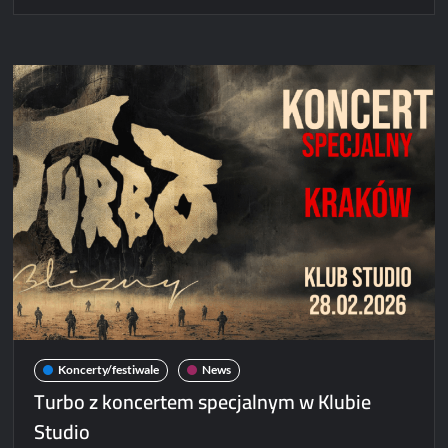
Acid
Drinkers,
Turbo
i
Hope
na
jednej
scenie
–
Poznań
metalem
stoi!
[ZDJĘCIA]
Koncerty/festiwale
News
Turbo z koncertem specjalnym w Klubie
Studio