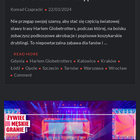
Konrad Czapracki
22/03/2024
Nie przegap swojej szansy, aby stać się częścią światowej
sławy trasy Harlem Globetrotters, podczas której, na boisku
zobaczysz podkoszowe akrobacje i popisowe koszykarskie
dryblingi. To niepowtarzalna zabawa dla fanów i …
READ MORE
Gdynia
Harlem Globetrotters
Katowice
Kraków
Łódź
Opole
Szczecin
Tarnów
Warszawa
Wrocław
on
Comment
Harlem
Globetrotters
wracają
do
Polski!