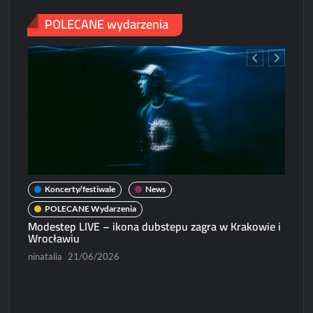
POLECANE wydarzenia
Koncerty/festiwale
News
POLECANE Wydarzenia
Modestep LIVE – ikona dubstepu zagra w Krakowie i
Wrocławiu
ninatalia
21/06/2026
N
Micha
Paweł