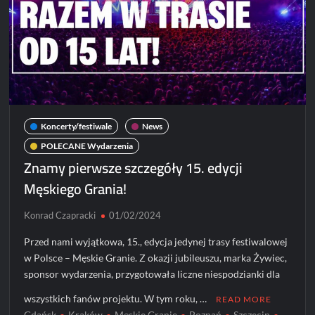
Koncerty/festiwale
News
POLECANE Wydarzenia
Znamy pierwsze szczegóły 15. edycji
Męskiego Grania!
Konrad Czapracki
01/02/2024
Przed nami wyjątkowa, 15., edycja jedynej trasy festiwalowej
w Polsce – Męskie Granie. Z okazji jubileuszu, marka Żywiec,
sponsor wydarzenia, przygotowała liczne niespodzianki dla
wszystkich fanów projektu. W tym roku, …
READ MORE
Gdańsk
Kraków
Męskie Granie
Poznań
Szczecin