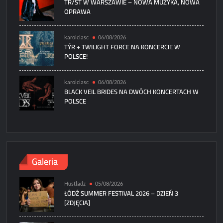
TR/ST W WARSZAWIE – NOWA MUZYKA, NOWA
OPRAWA
karolciasc
06/08/2026
TÝR + TWILIGHT FORCE NA KONCERCIE W
POLSCE!
karolciasc
06/08/2026
BLACK VEIL BRIDES NA DWÓCH KONCERTACH W
POLSCE
Galeria
Hustladz
05/08/2026
ŁÓDŹ SUMMER FESTIVAL 2026 – DZIEŃ 3
[ZDJĘCIA]