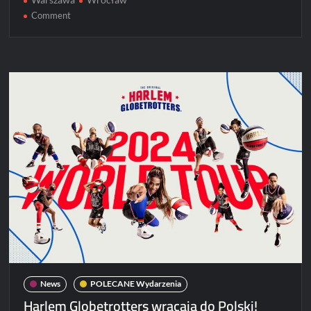
on
Comment
Projekt
BEKSIŃSKI.LIVE
2024
News
POLECANE Wydarzenia
Harlem Globetrotters wracają do Polski!