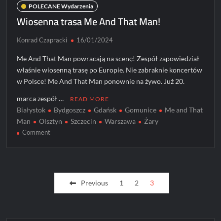
POLECANE Wydarzenia
Wiosenna trasa Me And That Man!
Konrad Czapracki
16/01/2024
Me And That Man powracają na scenę! Zespół zapowiedział
właśnie wiosenną trasę po Europie. Nie zabraknie koncertów
w Polsce! Me And That Man ponownie na żywo. Już 20.
marca zespół …
READ MORE
Białystok
Bydgoszcz
Gdańsk
Gomunice
Me and That
Man
Olsztyn
Szczecin
Warszawa
Żary
on
Comment
Wiosenna
trasa
Me
Posts
And
Previous
1
2
3
That
pagination
Man!