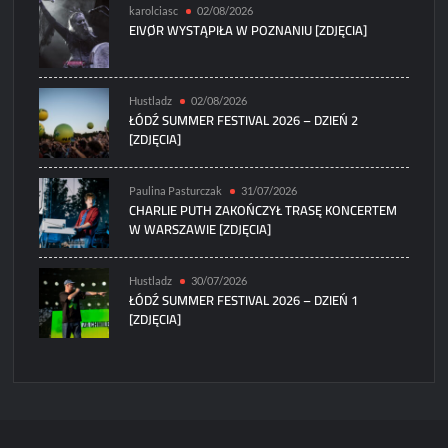
karolciasc
02/08/2026
EIVØR WYSTĄPIŁA W POZNANIU [ZDJĘCIA]
Hustladz
02/08/2026
ŁÓDŹ SUMMER FESTIVAL 2026 – DZIEŃ 2
[ZDJĘCIA]
Paulina Pasturczak
31/07/2026
CHARLIE PUTH ZAKOŃCZYŁ TRASĘ KONCERTEM
W WARSZAWIE [ZDJĘCIA]
Hustladz
30/07/2026
ŁÓDŹ SUMMER FESTIVAL 2026 – DZIEŃ 1
[ZDJĘCIA]