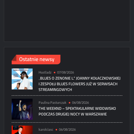
Ostatnie newsy
Hustladz
07/08/2026
„BLUES O ZENONIE L.” JOANNY KOŁACZKOWSKIEJ
I ZESPOŁU BLUES FLOWERS JUŻ W SERWISACH
STREAMINGOWYCH
Paulina Pasturczak
06/08/2026
THE WEEKND – SPEKTAKULARNE WIDOWISKO
PODCZAS DRUGIEJ NOCY W WARSZAWIE
karolciasc
06/08/2026