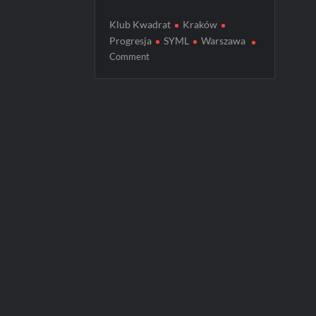
Klub Kwadrat
Kraków
Progresja
SYML
Warszawa
on
Comment
SYML
wystąpi
w
Warszawie
i
Krakowie!