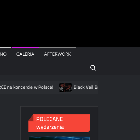
rt
INO
GALERIA
AFTERWORK
Search for:
koncercie w Polsce!
Black Veil Brides na dwóch koncertach
POLECANE
wydarzenia