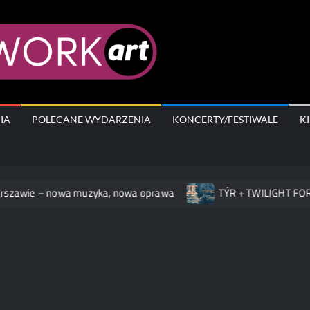
AfterWork.A
IA
POLECANE WYDARZENIA
KONCERTY/FESTIWALE
K
ie – nowa muzyka, nowa oprawa
TÝR + TWILIGHT FORCE na 