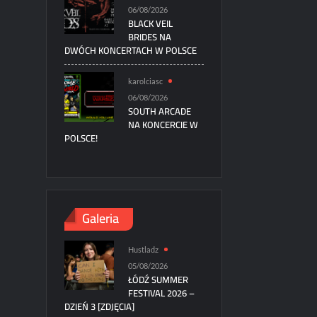
06/08/2026
BLACK VEIL
BRIDES NA
DWÓCH KONCERTACH W POLSCE
karolciasc
06/08/2026
SOUTH ARCADE
NA KONCERCIE W
POLSCE!
Galeria
Hustladz
05/08/2026
ŁÓDŹ SUMMER
FESTIVAL 2026 –
DZIEŃ 3 [ZDJĘCIA]