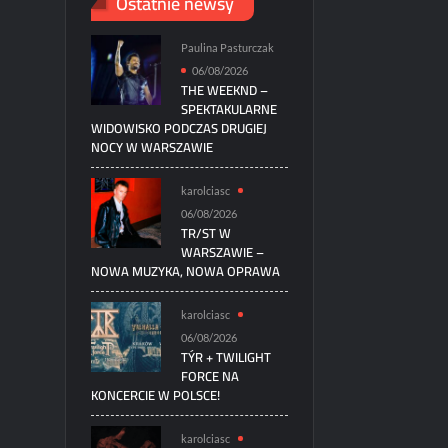
Ostatnie newsy
Paulina Pasturczak
06/08/2026
THE WEEKND –
SPEKTAKULARNE
WIDOWISKO PODCZAS DRUGIEJ
NOCY W WARSZAWIE
karolciasc
06/08/2026
TR/ST W
WARSZAWIE –
NOWA MUZYKA, NOWA OPRAWA
karolciasc
06/08/2026
TÝR + TWILIGHT
FORCE NA
KONCERCIE W POLSCE!
karolciasc