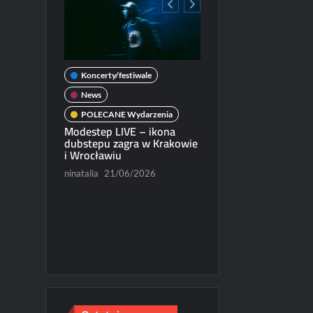
Koncerty/festiwale
wale
News
POLECANE Wydarzenia
darzenia
Modestep LIVE – ikona
ercie w
dubstepu zagra w Krakowie
News
i Wrocławiu
POLECANE Wydarzenia
/2026
ninatalia
21/06/2026
Michał Dubicki piąty w
World Trophy 2026
Paweł Rychter
07/06/202