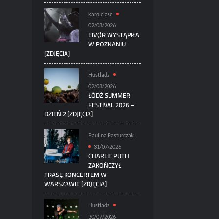
karolciasc
02/08/2026
EIVØR WYSTĄPIŁA
W POZNANIU
[ZDJĘCIA]
Hustladz
02/08/2026
ŁÓDŹ SUMMER
FESTIVAL 2026 –
DZIEŃ 2 [ZDJĘCIA]
Paulina Pasturczak
31/07/2026
CHARLIE PUTH
ZAKOŃCZYŁ
TRASĘ KONCERTEM W
WARSZAWIE [ZDJĘCIA]
Hustladz
30/07/2026