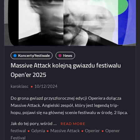
do
line-
upu
Open’er
Festival
2025
Koncerty/festiwale
News
Massive Attack kolejną gwiazdu festiwalu
Open’er 2025
karolciasc
10/12/2024
Do grona gwiazd przyszłorocznej edycji Open’era dołącza
Massive Attack. Angielski zespół, który jest legendą trip-
hopu, pojawi się na głównej scenie festiwalu w środę, 2 lipca.
Jak do tej pory, wśród …
READ MORE
festiwal
Gdynia
Massive Attack
Open'er
Opener
Festival