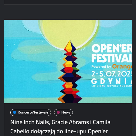
Gigi
Perez
dołącza
do
line-
upu
Open’er
Festivalu
Koncerty/festiwale
News
Nine Inch Nails, Gracie Abrams i Camila
Cabello dołączają do line-upu Open’er