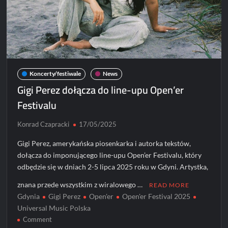
Koncerty/festiwale
News
Gigi Perez dołącza do line-upu Open’er
Festivalu
Konrad Czapracki
17/05/2025
Gigi Perez, amerykańska piosenkarka i autorka tekstów,
dołącza do imponującego line-upu Open’er Festivalu, który
odbędzie się w dniach 2-5 lipca 2025 roku w Gdyni. Artystka,
znana przede wszystkim z wiralowego …
READ MORE
Gdynia
Gigi Perez
Open'er
Open'er Festival 2025
Universal Music Polska
on
Comment