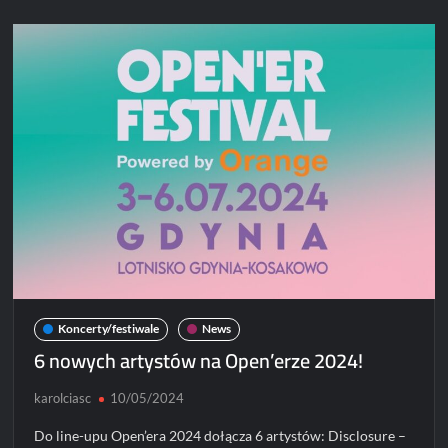
już
za
tydzień!
Koncerty/festiwale
News
6 nowych artystów na Open’erze 2024!
karolciasc
10/05/2024
Do line-upu Open’era 2024 dołącza 6 artystów: Disclosure –