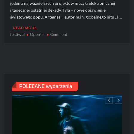
jeden z najważniejszych projektów muzyki elektronicznej
i tanecznej ostatniej dekady, Tyla – nowe objawienie
światowego popu, Artemas – autor m.in. globalnego hitu „I …
READ MORE
festiwal
Open'er
on
Comment
6
nowych
artystów
na
Open’erze
2024!
POLECANE wydarzenia