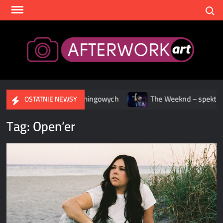
Skip
Search
to
content
After
 serwisach streamingowych
The Weeknd – spektakularne wid
OSTATNIE NEWSY
Tag:
Open’er