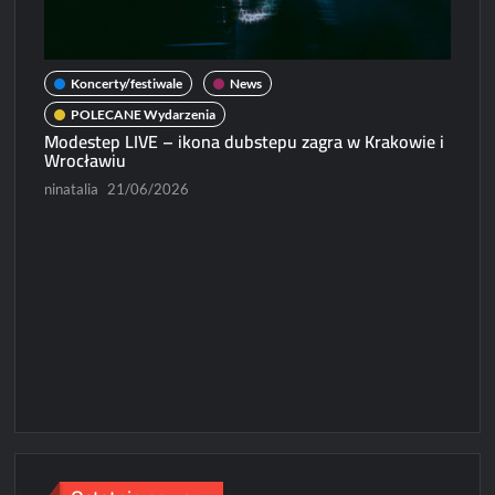
Koncerty/festiwale
News
POLECANE Wydarzenia
Modestep LIVE – ikona dubstepu zagra w Krakowie i
Wrocławiu
ninatalia
21/06/2026
N
Micha
Paweł