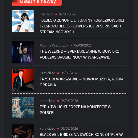
Ostatnie newsy
Hustladz
07/08/2026
„BLUES O ZENONIE L.” JOANNY KOŁACZKOWSKIEJ
I ZESPOŁU BLUES FLOWERS JUŻ W SERWISACH
STREAMINGOWYCH
Paulina Pasturczak
06/08/2026
THE WEEKND – SPEKTAKULARNE WIDOWISKO
PODCZAS DRUGIEJ NOCY W WARSZAWIE
karolciasc
06/08/2026
TR/ST W WARSZAWIE – NOWA MUZYKA, NOWA
OPRAWA
karolciasc
06/08/2026
TÝR + TWILIGHT FORCE NA KONCERCIE W
POLSCE!
karolciasc
06/08/2026
BLACK VEIL BRIDES NA DWÓCH KONCERTACH W