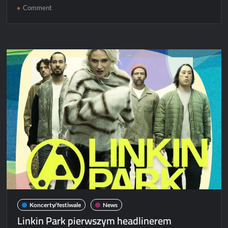
on
Comment
Massive
Attack
kolejną
gwiazdu
festiwalu
Open’er
2025
Koncerty/festiwale
News
Linkin Park pierwszym headlinerem