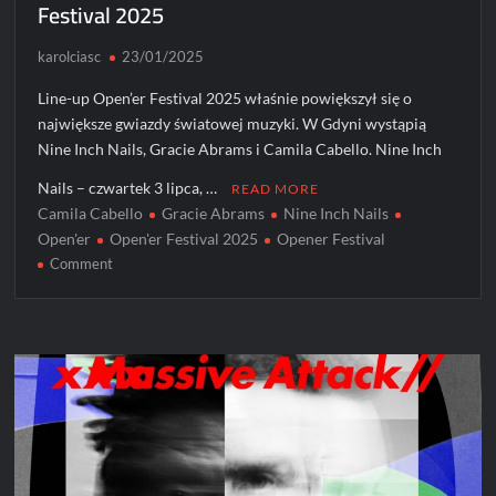
Festival 2025
karolciasc
23/01/2025
Line-up Open’er Festival 2025 właśnie powiększył się o
największe gwiazdy światowej muzyki. W Gdyni wystąpią
Nine Inch Nails, Gracie Abrams i Camila Cabello. Nine Inch
Nails – czwartek 3 lipca, …
READ MORE
Camila Cabello
Gracie Abrams
Nine Inch Nails
Open'er
Open'er Festival 2025
Opener Festival
on
Comment
Nine
Inch
Nails,
Gracie
Abrams
i
Camila
Cabello
dołączają