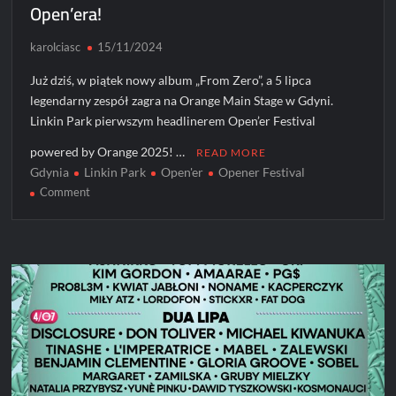
Open’era!
karolciasc
15/11/2024
Już dziś, w piątek nowy album „From Zero”, a 5 lipca
legendarny zespół zagra na Orange Main Stage w Gdyni.
Linkin Park pierwszym headlinerem Open’er Festival
powered by Orange 2025! …
READ MORE
Gdynia
Linkin Park
Open'er
Opener Festival
on
Comment
Linkin
Park
pierwszym
headlinerem
Open’era!