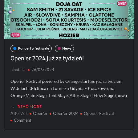
Koncerty/festiwale
News
Open’er 2024 już za tydzień!
ninatalia
26/06/2024
Open’er Festival powered by Orange startuje już za tydzień!
W dniach 3-6 lipca na Lotnisku Gdynia – Kosakowo, na
Orange Main Stage, Tent Stage, Alter Stage i Flow Stage (nowa
…
READ MORE
Alter Art
Open'er
Open'er 2024
Opener Festival
on
Comment
Open’er
2024